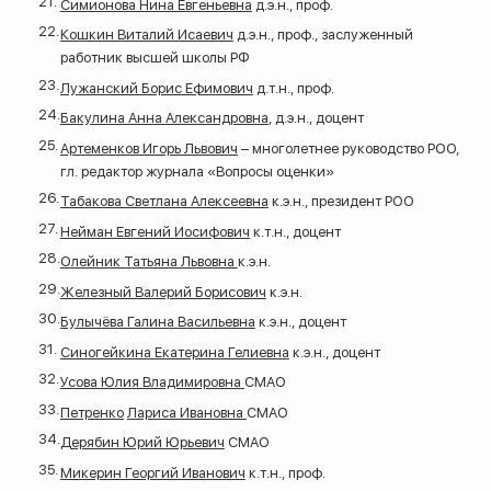
Симионова Нина Евгеньевна
д.э.н., проф.
Кошкин Виталий Исаевич
д.э.н., проф., заслуженный
работник высшей школы РФ
Лужанский Борис Ефимович
д.т.н., проф.
Бакулина Анна Александровна
, д.э.н., доцент
Артеменков Игорь Львович
– многолетнее руководство РОО,
гл. редактор журнала «Вопросы оценки»
Табакова Светлана Алексеевна
к.э.н., президент РОО
Нейман Евгений Иосифович
к.т.н., доцент
Олейник Татьяна Львовна
к.э.н.
Железный Валерий Борисович
к.э.н.
Булычёва Галина Васильевна
к.э.н., доцент
Синогейкина Екатерина Гелиевна
к.э.н., доцент
Усова Юлия Владимировна
СМАО
Петренко
Лариса Ивановна
СМАО
Дерябин Юрий Юрьевич
СМАО
Микерин Георгий Иванович
к.т.н., проф.