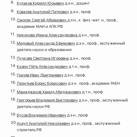
Кулаков Кирилл Юоьевич
д.э.н., доцент
Ковалёв Анатолий Петрович
д.э.н., проф.
Смоляк Сергей Абрамович
д.э.н., к. физ.-мат. н., проф.,
академик МАИ и АПК РФ
Никонова Ирина Александровна
д.э.н., проф.
Медовый Александр Ефимович
д.э.н., проф., заслуженный
деятель науки и образования
Пучкова Светлана Игоревна
д.э.н., проф.
Козин Пётр Александрович
д.т.н., проф.
Грачёв Иван Дмитриевич
д.э.н., проф.
Леонтьев Борис Борисович
д.э н . проф., академик РАЕН
Мамаджанов Хамид Абиджанович
д.т.н., проф.
Григорьев Владимир Викторович
д.э.н., проф., заслуженный
деятель науки РФ
Бусов Владимир Иванович
д.э.н., проф.
Асаул Анатолий Николаевич
д.э.н., проф., заслуженный
строитель РФ