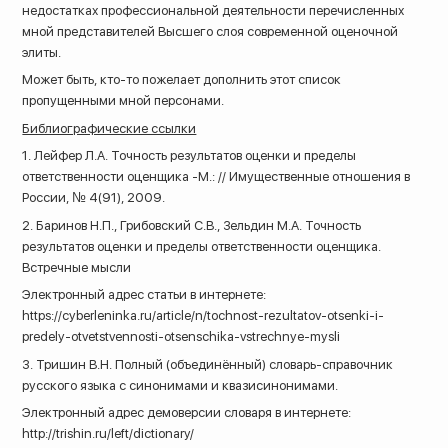
недостатках профессиональной деятельности перечисленных
мной представителей Высшего слоя современной оценочной
элиты.
Может быть, кто-то пожелает дополнить этот список
пропущенными мной персонами.
Библиографические ссылки
1. Лейфер Л.А. Точность результатов оценки и пределы
ответственности оценщика -М.: // Имущественные отношения в
России, № 4(91), 2009.
2. Баринов Н.П., Грибовский С.В., Зельдин М.А. Точность
результатов оценки и пределы ответственности оценщика.
Встречные мысли
Электронный адрес статьи в интернете:
https://cyberleninka.ru/article/n/tochnost-rezultatov-otsenki-i-
predely-otvetstvennosti-otsenschika-vstrechnye-mysli
3. Тришин В.Н. Полный (объединённый) словарь-справочник
русского языка с синонимами и квазисинонимами.
Электронный адрес демоверсии словаря в интернете:
http://trishin.ru/left/dictionary/