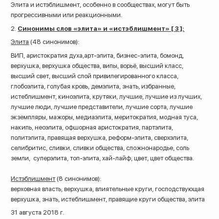
Элита и истэблишмент, особенно в сообществах, могут быть
прогрессивными или реакционными.
2.
Синонимы слов «элита» и «истэблишмент» [ 3 ]:
Элита
(48 синонимов):
ВИП, аристократия духа,арт-элита, бизнес-элита, бомонд,
верхушка, верхушка общества, випы, ворьё, высший класс,
высший свет, высший слой привилегированного класса,
глобоэлита, голубая кровь, демэлита, знать, избранные,
истеблишмент, киноэлита, крутяки, лучшие, лучшие из лучших,
лучшие люди, лучшие представители, лучшие сорта, лучшие
экземпляры, мажоры, медиаэлита, меритократия, модная туса,
накипь, неоэлита, офшорная аристократия, партэлита,
политэлита, правящая верхушка, реформ-элита, сверхэлита,
селибритис, сливки, сливки общества, сложнонародье, соль
земли,
суперэлита, топ-элита, хай-лайф, цвет, цвет общества.
Истэблишмент
(8 синонимов):
верховная власть, верхушка, влиятельные круги, господствующая
верхушка, знать, истеблишмент, правящие круги общества, элита
31 августа 2018 г.