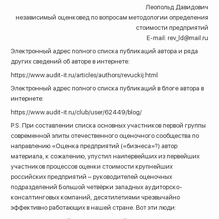
Леопольд Давидович
независимый оценковед по вопросам методологии определения
стоимости предприятий
E-mail
: rev_ld@mail.ru
Электронный адрес полного списка публикаций автора и ряда
других сведений об авторе в интернете:
https://www.audit-it.ru/articles/authors/revuckij.html
Электронный адрес полного списка публикаций в блоге автора в
интернете:
https://www.audit-it.ru/club/user/62449/blog/
P.S. При составлении списка основных участников первой группы
современной элиты отечественного оценочного сообщества по
направлению «Оценка предприятий («бизнеса»?) автор
материала, к сожалению, упустил наипервейших из первейших
участников процессов оценки стоимости крупнейших
российских предприятий – руководителей оценочных
подразделений Большой четвёрки западных аудиторско-
консалтинговых компаний, десятилетиями чрезвычайно
эффективно работающих в нашей стране. Вот эти люди: