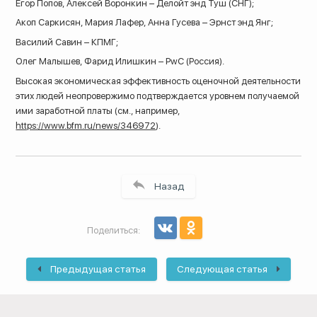
Егор Попов, Алексей Воронкин – Делойт энд Туш (СНГ);
Акоп Саркисян, Мария Лафер, Анна Гусева – Эрнст энд Янг;
Василий Савин – КПМГ;
Олег Малышев, Фарид Илишкин –
PwC
(Россия).
Высокая экономическая эффективность оценочной деятельности
этих людей неопровержимо подтверждается уровнем получаемой
ими заработной платы (см., например,
https://www.bfm.ru/news/346972
).
Назад
Поделиться:
Предыдущая статья
Следующая статья