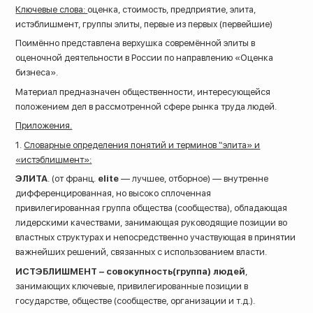
Ключевые слова:
оценка, стоимость, предприятие, элита,
истэблишмент, группы элиты, первые из первых (первейшие)
Поимённо представлена верхушка совремённой элиты в
оценочной деятельности в России по направлению «Оценка
бизнеса».
Материал предназначен общественности, интересующейся
положением дел в рассмотренной сфере рынка труда людей.
Приложения.
1.
Словарные определения понятий и терминов “элита» и
«истэблишмент»:
ЭЛИТА
. (от франц.
elite
— лучшее, отборное) — внутренне
дифференцированная, но высоко сплоченная
привилегированная группа общества (сообщества), обладающая
лидерскими качествами, занимающая руководящие позиции во
властных структурах и непосредственно участвующая в принятии
важнейших решений, связанных с использованием власти.
ИСТЭБЛИШМЕНТ – совокупность(группа) людей
,
занимающих ключевые, привилегированные позиции в
государстве, обществе (сообществе, организации и т.д.).