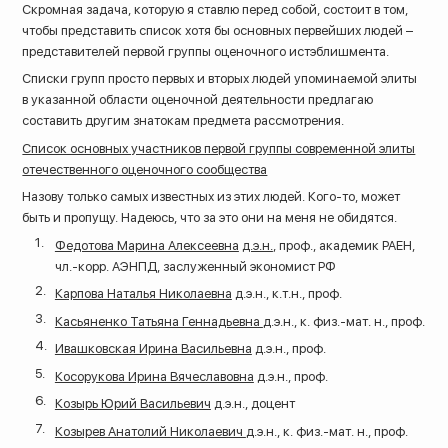
Скромная задача, которую я ставлю перед собой, состоит в том,
чтобы представить список хотя бы основных первейших людей –
представителей первой группы оценочного истэблишмента.
Списки групп просто первых и вторых людей упоминаемой элиты
в указанной области оценочной деятельности предлагаю
составить другим знатокам предмета рассмотрения.
Список основных участников первой группы современной элиты
отечественного оценочного сообщества
Назову только самых известных из этих людей. Кого-то, может
быть и пропущу. Надеюсь, что за это они на меня не обидятся.
Федотова Марина Алексеевна
д.э.н.
, проф., академик РАЕН,
чл.-корр. АЭНПД, заслуженный экономист РФ
Карпова Наталья Николаевна
д.э.н., к.т.н., проф.
Касьяненко Татьяна Геннадьевна
д.э.н., к. физ.-мат. н., проф.
Ивашковская Ирина Васильевна
д.э.н., проф.
Косорукова Ирина Вячеславовна
д.э.н., проф.
Козырь Юрий Васильевич
д.э.н., доцент
Козырев Анатолий Николаевич
д.э.н., к. физ.-мат. н., проф.