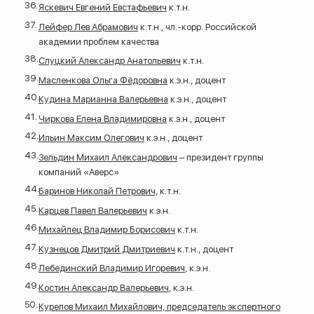
Яскевич Евгений Евстафьевич
к.т.н.
Лейфер Лев Абрамович
к.т.н., чл.-корр. Российской
академии проблем качества
Слуцкий Александр Анатольевич
к.т.н.
Масленкова Ольга Фёдоровна
к.э.н., доцент
Кудина Марианна Валерьевна
к.э.н., доцент
Чиркова Елена Владимировна
к.э.н., доцент
Ильин Максим Олегович
к.э.н., доцент
Зельдин Михаил Александрович
– президент группы
компаний «Аверс»
Баринов Николай Петрович,
к.т.н.
Карцев Павел Валерьевич
к.э.н.
Михайлец Владимир Борисович
к.т.н.
Кузнецов Дмитрий Дмитриевич
к.т.н., доцент
Лебединский Владимир Игоревич
, к.э.н.
Костин Александр Валерьевич
, к.э.н.
Курепов Михаил Михайлович, председатель экспертного