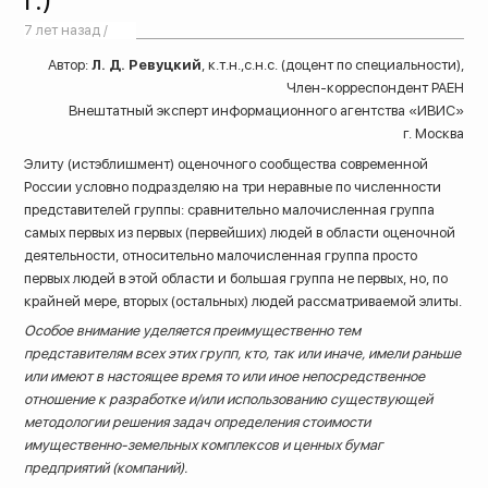
7 лет назад /
Автор:
Л. Д. Ревуцкий
, к.т.н.,с.н.с. (доцент по специальности),
Член-корреспондент РАЕН
Внештатный эксперт информационного агентства «ИВИС»
г. Москва
Элиту (истэблишмент) оценочного сообщества современной
России условно подразделяю на три неравные по численности
представителей группы: сравнительно малочисленная группа
самых первых из первых (первейших) людей в области оценочной
деятельности, относительно малочисленная группа просто
первых людей в этой области и большая группа не первых, но, по
крайней мере, вторых (остальных) людей рассматриваемой элиты.
Особое внимание уделяется преимущественно тем
представителям всех этих групп, кто, так или иначе, имели раньше
8 (800) 200-33-08
или имеют в настоящее время то или иное непосредственное
отношение к разработке и/или использованию существующей
Бесплатный звонок по всей России
методологии решения задач определения стоимости
имущественно-земельных комплексов и ценных бумаг
предприятий (компаний).