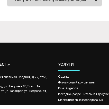
ВЕСТ»
УСЛУГИ
Оценка
реяславская Средняя, д.27, стр.1,
Финансовый консалтинг
, ул. Текучёва 18/8, оф. 1а
Due Diligence
ть, г. Таганрог, ул. Петровская,
Исходно–разрешительная докуме
Маркетинговые исследования
Кадастровые и землеустроительн