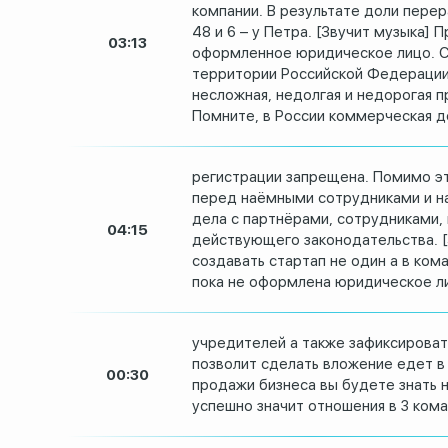
компании.
В результате доли пере
48 и 6 – у Петра.
[Звучит музыка] 
03:13
оформленное юридическое лицо.
С
территории
Российской Федерации
несложная, недолгая и недорогая 
Помните, в России коммерческая д
регистрации запрещена.
Помимо эт
перед наёмными сотрудниками
и н
дела с партнёрами,
сотрудниками, 
04:15
действующего законодательства.
создавать стартап не один
а в ком
пока не оформлена юридическое
л
учредителей а также зафиксироват
позволит
сделать вложение едет в
00:30
продажи бизнеса
вы будете знать 
успешно значит
отношения в 3 ком