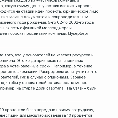
ожений каждого из участников команды, и
го, какую сумму денег участник вложил в
проект,
ходится на стадии идеи проекта,
юридическое лицо
 письмами с документом и сопроводительным
ысячного года рождения, 5-го 02-го
2002-го года
льная сеть с функцией мессенджера
и
адеет сорока процентами компании.
Цукерберг
ие
того, что у основателей не хватает ресурсов и
опциона.
Это когда привлекается специалист,
ора в установленные сроки.
Например, в течение
процентов компании.
Распределяя роли, учтите, что
ователей, как в случае с опционами.
Заранее
о, чтобы у основателей оставалось не менее
пример, на старте доли стартапа «На Связи» были
 10 процентов было
передано новому сотруднику,
нвестиции для масштабирования
за 10 процентов