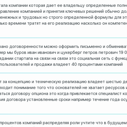
тала
компании которая дает ее владельцу
определенные полн
правление компанией
и принятия ключевых решений
обычно до
енежных и трудовых но строго
определенной формулы для эт
лько времени
тратят на его реализацию насколько он
компетен
рано
договоренности можно оформить письменно
и обменива
ер мы буров иван иванович и
цукерберг петров петрович 19 0
здании стартапа на
связи на связи это социальная сеть с
функц
 пользователей и
продажи владеет 40 процентами компаний
т за
концепцию и техническую реализацию
владеет шестью д
иходит понимание
того что основателей не хватает ресурсов
аться договору опциона это
когда привлекается специалист к
вия
договора установленные сроки
например течение года ос
процентов компаний распределяя роли
учтите что в будущем