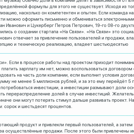
ит музыка] Обычно доли в компании делят в зависимости
от вл
определённой формулы для этого не существует.
Исходя из то
лизацию,
насколько он компетентен и опытен.
Если команда на
ти можно оформить письменно и обмениваться
электронными
ан Иванович и Цукерберг Петров
Петрович, 19-го 08-го двухт
ились о создании
стартапа «На Связи».
«На Связи» это социа
нович отвечает за привлечение пользователей
и продажи, вл
епцию и
техническую реализацию, владеет шестьюдесятью
си».
Если в процессе работы над проектом приходит пониман
 платить зарплату им нет,
можно воспользоваться договором 
довать на часть доли компании,
если выполнит условия догов
умму не менее 5 миллионов рублей, и за это ему перейдёт
5 
 потребоваться инвестиции, а инвестиции размывают
доли осн
дить перераспределение
долей в случае инвестиций.
Желательн
иначе они могут потерять стимул
дальше развивать проект.
На
: сорок и шестьдесят
процентов.
отающий продукт и привлекли
первый пользователей, а затем
 за осуществлённые продажи.
После этого были привлечены и