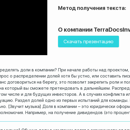
Метод получения текста:
О компании TerraDocsIn
Скачать презентацию
пределять доли
в компании?
При начале работы над проектом,
прос
о распределении долей хотя бы устно, или составить
пис
анс договориться на берегу, это позволит
закрепить роли и п
 на который вы сможете
претендовать в дальнейшем.
Распред
том числе и для будущих
инвесторов.
А в случаях конфликта и
туацию.
Раздел долей одно из первых испытаний для команды.
но.
[Звучит музыка] Доля в компании – это юридически офор
полномочия.
Например, на получение дивидендов (это процен