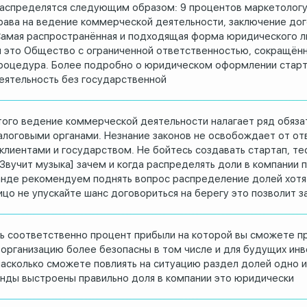
распределятся следующим образом: 9 процентов
маркетологу
Права на ведение коммерческой деятельности,
заключение дог
амая распространённая и подходящая форма юридического
л
 это Общество с ограниченной
ответственностью, сокращённ
процедура.
Более подробно о юридическом оформлении старт
еятельность без государственной
ого ведение коммерческой деятельности налагает
ряд обяза
алоговыми органами.
Незнание законов не освобождает от от
клиентами и государством.
Не бойтесь создавать стартап, те
[Звучит музыка]
зачем и когда распределять доли в
компании 
анде рекомендуем поднять вопрос
распределение долей
хотя
ицо не упускайте шанс договориться на
берегу
это позволит з
ь
соответственно процент прибыли на
которой вы сможете п
 организацию
более безопасны в том числе и для
будущих инв
насколько сможете
повлиять на ситуацию раздел долей одно
анды выстроены
правильно доля в компании это юридически