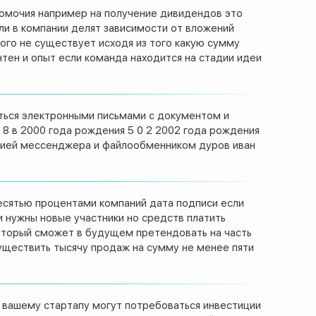
омочия например на
получение дивидендов это
ли в компании делят зависимости
от вложений
ого не
существует
исходя из того какую сумму
тен и опыт если команда
находится на стадии идеи
ться электронными письмами с
документом и
 8 в 2000
года рождения
5 0 2 2002 года рождения
ией мессенджера и файлообменником
дуров иван
есятью процентами
компаний дата подписи если
и нужны новые участники но средств
платить
оторый
сможет в будущем претендовать на часть
уществить тысячу
продаж на сумму не менее пяти
 вашему стартапу
могут потребоваться инвестиции