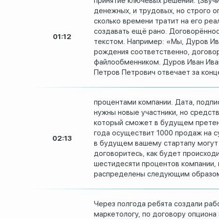
принятие ключевых решений.
[Звуч
денежных,
и трудовых, но строго 
сколько времени тратит на его реа
создавать ещё рано.
Договорённос
01:12
текстом.
Например: «Мы, Дуров Ив
рождения соответственно, договор
файлообменником.
Дуров Иван Ива
Петров Петрович отвечает за конц
процентами компании.
Дата, подпи
нужны
новые участники, но средств
который сможет
в будущем претен
года осуществит 1000 продаж на
с
02:13
в будущем вашему стартапу
могут
договоритесь, как будет происхо
шестидесяти
процентов компании, 
распределены следующим образом
Через полгода ребята создали раб
маркетологу, по договору
опциона