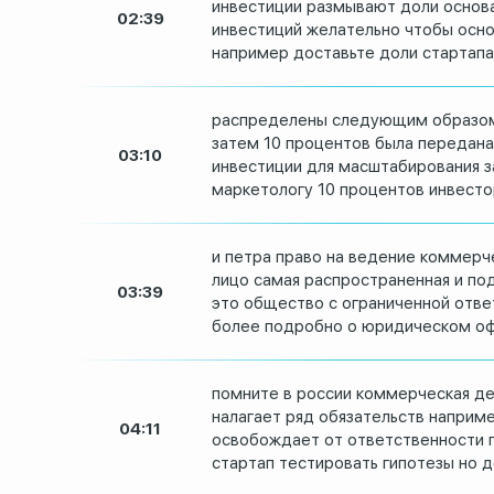
инвестиции размывают доли основ
02:39
инвестиций желательно чтобы осн
например
доставьте доли стартапа
распределены следующим образо
затем 10 процентов была передан
03:10
инвестиции
для масштабирования з
маркетологу 10
процентов инвестор
и петра право на ведение коммерч
лицо
самая распространенная и по
03:39
это общество с ограниченной
отве
более подробно о
юридическом оф
помните в россии коммерческая
де
налагает ряд обязательств наприм
04:11
освобождает от
ответственности
стартап тестировать гипотезы но 