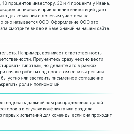
, 10 процентов инвестору, 32 и 4 процента
у Ивана,
оворов опционов и привлечение инвестиций
даёт
ица для компании с долевым участием на
о оно называется ООО.
Оформление ООО это
апа смотрите
видео в Базе Знаний на нашем сайте.
тельств.
Например, возникает ответственность
ветственности.
Приучайтесь сразу честно вести
стировать гипотезы, но
делайте это в рамках
при начале работы над проектом
если вы решили
 бы устно или заставить письменное
соглашение
акрепить роли и полномочий
ретендовать
дальнейшем распределение долей
есторов
а в случаях конфликта или раздела
из первых испытаний для команды
если она проходит