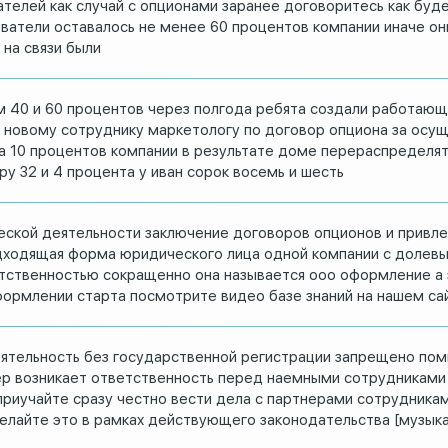
ателей
как случай с опционами заранее
договоритесь как буд
ователи
оставалось не менее 60 процентов
компании иначе он
 на связи были
м
40 и 60 процентов через полгода ребята
создали работающи
а
новому сотруднику маркетологу по договор
опциона за осу
а 10 процентов
компании в результате доме
перераспределя
у 32 и 4 процента у
иван сорок восемь и шесть
еской
деятельности
заключение договоров опционов и
привле
дходящая
форма юридического лица одной компании с
долевы
тственностью сокращенно она
называется ооо
оформление а 
ормлении старта посмотрите
видео базе знаний на нашем са
ятельность без государственной
регистрации запрещено пом
ер
возникает ответственность перед наемными
сотрудниками 
приучайте сразу честно вести дела с
партнерами сотрудникам
делайте
это в рамках действующего
законодательства
[музыка