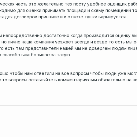
ческая часть это
желательно тех посту удобнее оценщик
раб
ходимо для оценки принимать площади
и схему помещений то
ля для договоров
принципе и в отчете тушки варьируется .
ы
непосредственно достаточно когда
производится оценку в
 но лично наша
компания уезжает всегда и везде то есть
мы р
то есть там представители нашей мы
не доверяем людям лиц
о спасибо вам большое за такую
рошо чтобы
нам ответили на все вопросы чтобы люди
уже могл
е то вопросы оставляйте в
комментариях мы обязательно на н