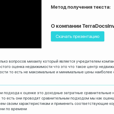
Метод получения текста:
О компании TerraDocsIn
Скачать презентацию
олько
вопросов михаилу который является
учредителем компан
стого оценка недвижимости что это что
такое центр недвиж
сти то есть не
максимальные и минимальные цены наиболее
ри
подхода к оценке это доходные затратные
сравнительные н
 то есть они
проводят сравнительным подходом мы как
оценщ
сем своим характеристикам и применить
соответствующие ко
ени по времени