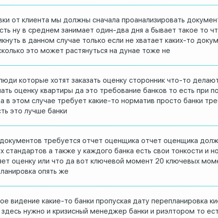
вки от
клиента мы должны сначала
проанализировать докумен
ть ну в
среднем занимает один-два дня а бывает
такое то ч
икнуть в данном случае только если
не хватает каких-то доку
сколько
это может растянуться на дунае тоже не
 люди
которые хотят заказать оценку сторонник
что-то делают
ать оценку квартиры да
это требование банков то есть при
п
а в
этом случае требует какие-то норматив
просто банки тр
сть это лучше банки
документов требуется
отчет оценщика отчет оценщика дол
 стандартов а также у каждого
банка есть свои тонкости и 
яет
оценку или что да вот ключевой момент 20
ключевых моме
планировка опять же
вое
видение какие-то банки пропуская дату
перепланировка ки
 здесь нужно и
кризисный менеджер банки и риэлтором то
ест