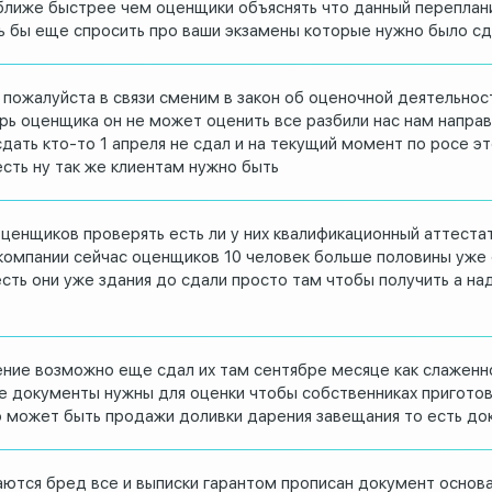
ближе быстрее чем оценщики
объяснять что данный переплан
ь бы еще спросить про ваши
экзамены которые нужно было сд
пожалуйста в связи сменим в закон об
оценочной деятельнос
ерь оценщика он
не может оценить все разбили нас нам
направ
дать кто-то 1 апреля не
сдал и на текущий момент по росе э
есть ну так же клиентам нужно быть
ценщиков проверять есть ли у них
квалификационный аттеста
компании сейчас оценщиков 10
человек больше половины уже
сть они
уже здания до сдали просто там чтобы
получить
а на
ение
возможно еще сдал их там сентябре месяце
как слаженн
ие документы нужны для оценки чтобы
собственниках приготов
о может быть
продажи доливки дарения завещания то
есть до
аются
бред все и выписки гарантом прописан
документ основа