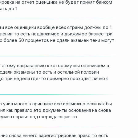
ировка на
отчет оценщика не будет принят банком
ать до 1
ти все оценщики
вообще всех страны должны до 1
лении то есть недвижимое и
движимое бизнес три
то
более 50 процентов не сдали экзамен тени
могут
т
этому направлению к которому мы
оцениваем а
 сдали
экзамены то есть и остальной половин
до три недели где-то примерно
проходит лично я
о учил много в принципе все
возможно если как бы
ил как правило это
документы основания на снова
кумент право подтверждающие то
ния снова ничего
зарегистрирован право то есть