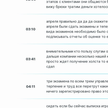
этапов с клиентами они
общаются 
вижу брюки тратим деньги
хотелос
апреля правильно да да да скажите
апреля
были сдать экзамены и теп
03:10
вида экзаменов
необходимо было с
подписывать отчеты об оценке то
внимательными кто пользу слугам
о
дальше компании несколько
нашей 
03:41
просто ждет получение холста то е
сдал
три экзамена по всем трем управл
терпение и труд все
перетрут
как
04:11
ничего
зарегистрировано право эт
сидеть если бы сейчас выписка игр