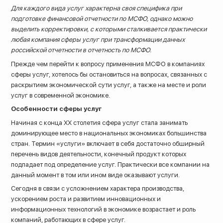
Для каждого вида услуг характерна своя специфика при
подготовке финансовой отчетности по МСФО, однако можно
выделить корректировки, с которыми сталкивается практически
любая компания сферы услуг при трансформации данных
российской отчетности в отчетность по МСФО.
Прежде чем перейти к вопросу применения МСФО в компаниях
сферы услуг, хотелось бы остановиться на вопросах, связанных с
раскрытием экономической сути услуг, а также на месте и роли
услуг в современной экономике.
Особенности сферы услуг
Начиная с конца ХХ столетия сфера услуг стала занимать
доминирующее место в национальных экономиках большинства
стран. Термин «услуги» включает в себя достаточно обширный
перечень видов деятельности, конечный продукт которых
подпадает под определение услуг. Практически все компании на
8 (800) 200-33-08
данный момент в том или ином виде оказывают услуги.
Бесплатный звонок по всей России
Сегодня в связи с усложнением характера производства,
ускорением роста и развитием инновационных и
информационных технологий в экономике возрастает и роль
компаний, работающих в сфере услуг.