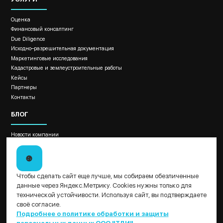
Оценка
Финансовый консалтинг
Due Diligence
Исходно–разрешительная документация
Маркетинговые исследования
Кадастровые и землеустроительные работы
Кейсы
Партнеры
Контакты
БЛОГ
Новости компании
Новости законодательства
Отраслевые материалы
Как провести оценку бизнеса?
ДОКУМЕНТЫ
Чтобы сделать сайт еще лучше, мы собираем обезличенные
данные через Яндекс.Метрику. Cookies нужны только для
Политика обработки и защиты персональных данных ООО "ТДИ"
технической устойчивости. Используя сайт, вы подтверждаете
Пользовательское соглашение
своё согласие.
Подробнее о политике обработки и защиты
Результаты СОУТ