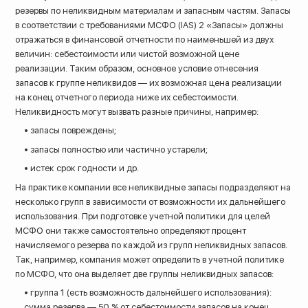
резервы по неликвидным материалам и запасным частям. Запасы
в соответствии с требованиями МСФО (IAS) 2 «Запасы» должны
отражаться в финансовой отчетности по наименьшей из двух
величин: себестоимости или чистой возможной цене
реализации. Таким образом, основное условие отнесения
запасов к группе неликвидов — их возможная цена реализации
на конец отчетного периода ниже их себестоимости.
Неликвидность могут вызвать разные причины, например:
• запасы повреждены;
• запасы полностью или частично устарели;
• истек срок годности и др.
На практике компании все неликвидные запасы подразделяют на
несколько групп в зависимости от возможности их дальнейшего
использования. При подготовке учетной политики для целей
МСФО они также самостоятельно определяют процент
начисляемого резерва по каждой из групп неликвидных запасов.
Так, например, компания может определить в учетной политике
по МСФО, что она выделяет две группы неликвидных запасов:
• группа 1 (есть возможность дальнейшего использования):
сумма резерва — 50 % от себестоимости запасов на конец