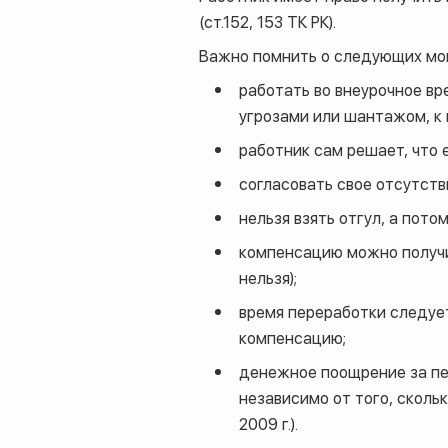
(ст.152, 153 ТК РК).
Важно помнить о следующих мо
работать во внеурочное вр
угрозами или шантажом, к 
работник сам решает, что 
согласовать свое отсутств
нельзя взять отгул, а пото
компенсацию можно получит
нельзя);
время переработки следуе
компенсацию;
денежное поощрение за пер
независимо от того, сколь
2009 г.).