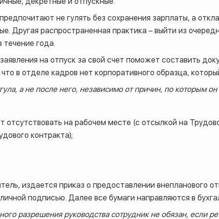
ичные, декретные и отпускные.
 предпочитают не гулять без сохранения зарплаты, а отк
ые. Другая распространенная практика – выйти из очеред
 течение года.
заявления на отпуск за свой счет поможет составить док
что в отделе кадров нет корпоративного образца, который
ула, а не после него, независимо от причин, по которым он 
т отсутствовать на рабочем месте (с отсылкой на Трудов
удового контракта);
итель, издается приказ о предоставлении внепланового о
личной подписью. Далее все бумаги направляются в бухга
ного разрешения руководства сотрудник не обязан, если ре