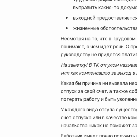
выправить какие-то докум
выходной предоставляется 
жизненные обстоятельства
Несмотря на то, что в Трудовом
понимают, о чем идет речь. О п
руководству не придется плати
На заметку! В ТК отгулом называе
или как компенсацию за выход в
Какая бы причина ни вызвала не
отпуск за свой счет, а также с
потерять работу и быть уволенны
У каждого вида отгула существу
счет отпуска или в качестве ко
начальства никак не поможет за
Работник имеет право получить