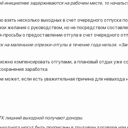
ой инициативе задерживаются на рабочем месте, то начальс
но взять несколько выходных в счет очередного отпуска по
ои желания с руководством, но не посредством составлен
я-просьбы о предоставлении отгула в счет очередного отп
к на маленькие отрезки-отгулы в течение года нельзя. «З
можно компенсировать отгулами, а плановый отдых уже со
сохранения заработка.
не может, если есть уважительная причина для невыхода н
6 ТК лишний выходной получают доноры.
выходного могут быть прописаны в трудовом договоре или