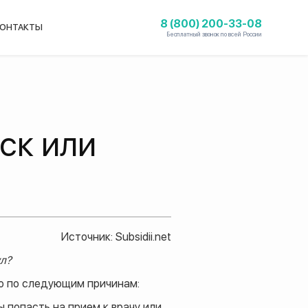
8 (800) 200-33-08
ОНТАКТЫ
Бесплатный звонок по всей России
уск или
Источник: Subsidii.net
ул?
го по следующим причинам:
 попасть на прием к врачу или