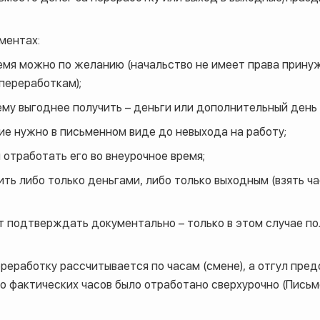
ментах:
емя можно по желанию (начальство не имеет права принуж
переработкам);
ему выгоднее получить – деньги или дополнительный день 
ие нужно в письменном виде до невыхода на работу;
м отработать его во внеурочное время;
ь либо только деньгами, либо только выходным (взять ча
т подтверждать документально – только в этом случае по
еработку рассчитывается по часам (смене), а отгул пре
ко фактических часов было отработано сверхурочно (Пись