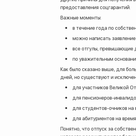
предоставления соцгарантий.
Важные моменты:
в течение года по собств
можно написать заявление 
все отгулы, превышающие 
по уважительным основания
Как было сказано выше, для бо
дней, но существуют и исключен
для участников Великой От
для пенсионеров-инвалидов
для студентов-очников на 
для абитуриентов на время
Понятно, что отпуск за собстве