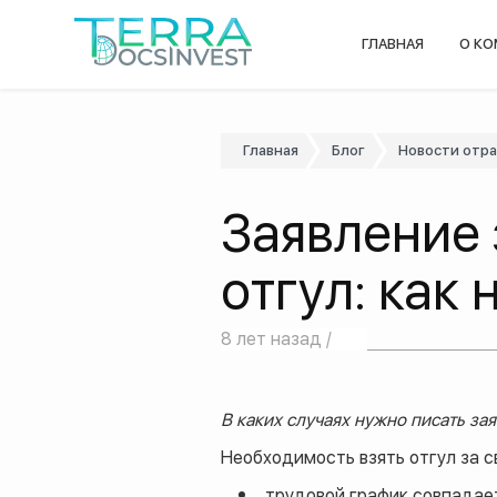
ГЛАВНАЯ
О К
Главная
Блог
Новости отр
Заявление 
отгул: как
8 лет назад /
В каких случаях нужно писать зая
Необходимость взять отгул за с
трудовой график совпадает