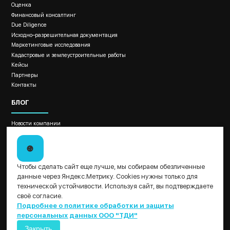
Оценка
Финансовый консалтинг
Due Diligence
Исходно–разрешительная документация
Маркетинговые исследования
Кадастровые и землеустроительные работы
Кейсы
Партнеры
Контакты
БЛОГ
Новости компании
Новости законодательства
Отраслевые материалы
Как провести оценку бизнеса?
ДОКУМЕНТЫ
Чтобы сделать сайт еще лучше, мы собираем обезличенные
данные через Яндекс.Метрику. Cookies нужны только для
Политика обработки и защиты персональных данных ООО "ТДИ"
технической устойчивости. Используя сайт, вы подтверждаете
Пользовательское соглашение
своё согласие.
Результаты СОУТ
Подробнее о политике обработки и защиты
персональных данных ООО "ТДИ"
Закрыть