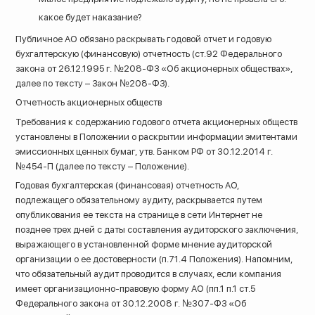
какое будет наказание?
Публичное АО обязано раскрывать годовой отчет и годовую
бухгалтерскую (финансовую) отчетность (ст.92 Федерального
закона от 26.12.1995 г. №208-ФЗ «Об акционерных обществах»,
далее по тексту – Закон №208-ФЗ).
Отчетность акционерных обществ
Требования к содержанию годового отчета акционерных обществ
установлены в Положении о раскрытии информации эмитентами
эмиссионных ценных бумаг, утв. Банком РФ от 30.12.2014 г.
№454-П (далее по тексту – Положение).
Годовая бухгалтерская (финансовая) отчетность АО,
подлежащего обязательному аудиту, раскрывается путем
опубликования ее текста на странице в сети Интернет не
позднее трех дней с даты составления аудиторского заключения,
выражающего в установленной форме мнение аудиторской
организации о ее достоверности (п.71.4 Положения). Напомним,
что обязательный аудит проводится в случаях, если компания
имеет организационно-правовую форму АО (пп.1 п.1 ст.5
Федерального закона от 30.12.2008 г. №307-ФЗ «Об