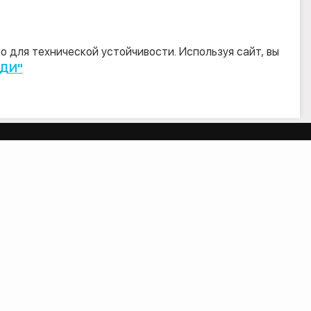
 для технической устойчивости. Используя сайт, вы
ТДИ"
БЛОГ
Новости компании
Новости законодательства
Отраслевые материалы
нтация
Как провести оценку бизнеса?
ДОКУМЕНТЫ
ые работы