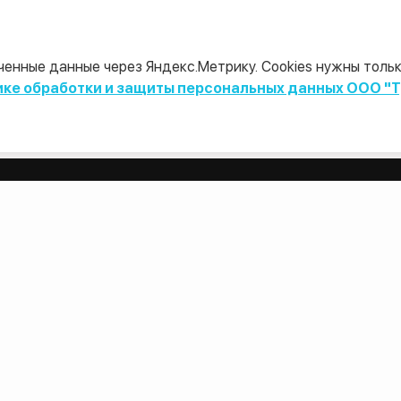
Получить бесплатную консультацию
енные данные через Яндекс.Метрику. Cookies нужны только
ике обработки и защиты персональных данных ООО "
ВЕСТ»
УСЛУГИ
Оценка
реяславская Средняя, д.27, стр.1,
Финансовый консалтинг
, ул. Текучёва 18/8, оф. 1а
Due Diligence
ть, г. Таганрог, ул. Петровская,
Исходно–разрешительная докуме
Маркетинговые исследования
Кадастровые и землеустроительн