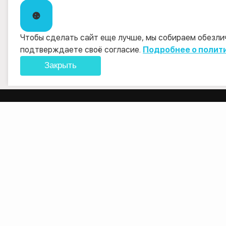
Чтобы сделать сайт еще лучше, мы собираем обезлич
подтверждаете своё согласие.
Подробнее о полит
Закрыть
ООО «ТЕРРА ДОКС ИН
129110, г. Москва, ул. Пе
оф. 14
344013, г. Ростов-на-Дону
347904, Ростовская облас
111
8 (800) 200-33-08