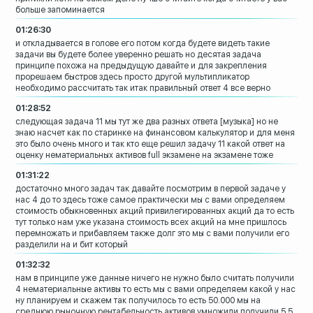
больше запоминается
01:26:30
и откладывается в голове его потом когда
будете видеть такие
задачи вы будете
более уверенно решать но десятая задача
принципе похожа на предыдущую давайте и
для закрепления
прорешаем
быстров здесь просто другой
мультипликатор
необходимо рассчитать
так итак правильный ответ 4 все верно
01:28:52
следующая задача 11
мы тут же два разных ответа
[музыка]
но не
знаю насчет как по старинке на
финансовом калькулятор и для меня
это
было очень много и так кто еще решил
задачу 11 какой ответ на
оценку
нематериальных активов
full экзамене на экзамене тоже
01:31:22
достаточно много задач
так давайте посмотрим в первой задаче у
нас 4 до то здесь тоже самое практически
мы с вами определяем
стоимость обыкновенных акций
привилегированных акций да то есть
тут
только нам уже указана стоимость всех
акций на мне пришлось
перемножать и
прибавляем также долг это мы с вами
получили его
разделили на и бит который
01:32:32
нам в принципе уже данные ничего не
нужно было считать получили
4
нематериальные активы
то есть мы с вами определяем какой у нас
ну планируем и скажем так
получилось то есть 50.000 мы на
среднюю
рыночную рентабельность активов
умножили получили 5 5