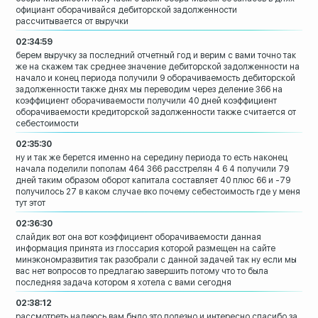
официант оборачивайся дебиторской
задолженности
рассчитывается от выручки
02:34:59
берем выручку за последний отчетный год
и верим с вами точно так
же на скажем
так среднее значение дебиторской
задолженности на
начало и конец периода
получили 9 оборачиваемость дебиторской
задолженности также днях мы переводим
через деление 366
на
коэффициент оборачиваемости получили
40 дней коэффициент
оборачиваемости
кредиторской задолженности также
считается от
себестоимости
02:35:30
ну и так же берется именно на середину
периода то есть наконец
начала поделили
пополам 464
366 расстрелян 4 6 4 получили 79
дней
таким образом оборот капитала составляет
40 плюс 66 и -79
получилось 27
в каком случае вко
почему себестоимость где у меня
тут этот
02:36:30
слайдик вот она вот коэффициент
оборачиваемости
данная
информация принята
из глоссария которой размещен на сайте
минэкономразвития
так разобрали с данной задачей так ну
если мы
вас нет вопросов то предлагаю
завершить потому что то была
последняя
задача котором я хотела с вами сегодня
02:38:12
рассмотреть надеюсь вам было это полезно
и интересно спасибо за