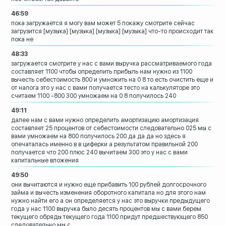
46:59
пока загружается
я могу вам может 5 покажу смотрите
сейчас
загрузится
[музыка]
[музыка]
[музыка]
[музыка]
что-то происходит так
пока не
48:33
загружается смотрите у нас с вами
выручка рассматриваемого года
составляет
1100 чтобы определить прибыль нам нужно
из 1100
вычесть себестоимость 800 и
умножить на 0 8 то есть очистить еще и
от налога
это у нас с вами получается тесто на
калькуляторе это
считаем 1100 -800
300 умножаем на 0 8 получилось 240
49:11
далее нам с вами нужно определить
амортизацию амортизация
составляет 25
процентов от себестоимости следовательно
025 мы с
вами умножаем на 800 получилось
200
да да да но здесь я
опечаталась именно в
в циферки а результатом правильной 200
получается что 200 плюс 240 вычитаем 300
это у нас с вами
капитальные вложения
49:50
они вычитаются и нужно еще прибавить
100 рублей долгосрочного
займа и вычесть
изменения
оборотного капитала
но для этого нам
нужно найти его а он
определяется у нас это выручки
предыдущего
года у нас 1100 выручка было
десять процентов мы с вами берем
текущего
обряды текущего года 1100 придут
предшествующего 850
следовательно мы с