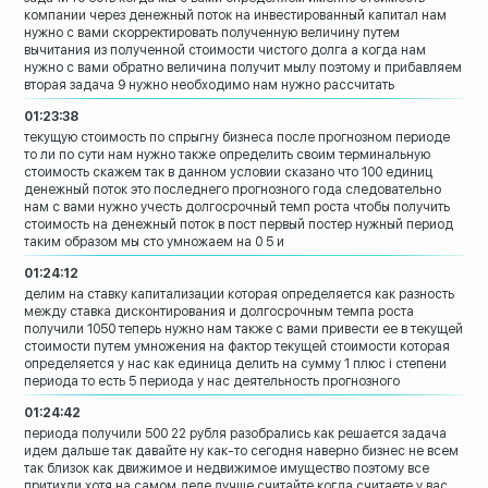
компании через денежный поток
на инвестированный капитал
нам
нужно с вами скорректировать
полученную величину путем
вычитания из
полученной стоимости чистого долга а
когда нам
нужно с вами обратно величина
получит мылу поэтому и прибавляем
вторая задача
9 нужно необходимо нам нужно рассчитать
01:23:38
текущую стоимость по спрыгну
бизнеса после прогнозном периоде
то ли
по сути нам нужно также определить своим
терминальную
стоимость скажем так в
данном условии сказано что 100 единиц
денежный поток это последнего
прогнозного года следовательно
нам с
вами нужно учесть долгосрочный темп
роста чтобы получить
стоимость на
денежный поток в пост первый постер
нужный период
таким образом мы сто умножаем на 0 5 и
01:24:12
делим на ставку капитализации которая
определяется как разность
между ставка
дисконтирования
и долгосрочным темпа роста
получили 1050
теперь нужно нам также с вами привести
ее в текущей
стоимости путем умножения
на фактор текущей стоимости которая
определяется у нас как единица делить на
сумму 1 плюс i степени
периода то есть 5
периода у нас деятельность прогнозного
01:24:42
периода получили 500 22 рубля
разобрались как решается задача
идем дальше
так давайте ну как-то сегодня наверно
бизнес не всем
так близок как движимое и
недвижимое имущество
поэтому все
притихли хотя на самом деле
лучше считайте
когда считаете у вас