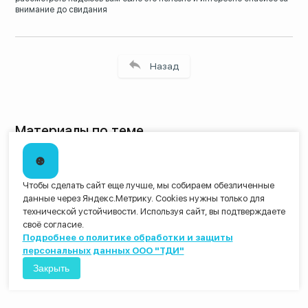
внимание до
свидания
Назад
Материалы по теме
оценка бизнеса и компании это
оценка бизнеса методом чистых активов
оценка бизнеса банк
Чтобы сделать сайт еще лучше, мы собираем обезличенные
метод капитализации оценки бизнеса
данные через Яндекс.Метрику. Cookies нужны только для
оценка стоимости бизнеса денежные потоки
технической устойчивости. Используя сайт, вы подтверждаете
оценка бизнес развитие
своё согласие.
проблемы оценки малого бизнеса
Подробнее о политике обработки и защиты
отчет об оценке бизнеса
персональных данных ООО "ТДИ"
оценка российского бизнеса
Закрыть
организация процесса оценки бизнеса