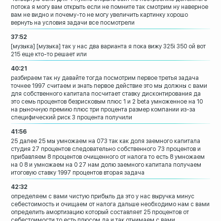
потока я могу
вам открыть если не помните
так смотрим ну наверное
вам не видно и
почему-то не могу увеличить картинку
хорошо
вернуть на условия задачи все посмотрели
37:52
[музыка]
[музыка]
так у нас два варианта я пока вижу 325i
350 ой вот
215 еще кто-то решает или
40:21
разбираем
так ну давайте тогда посмотрим первое
третья задача
точнее 1997
считаем и знать первое действие это мы
должны с вами
для собственного капитала
посчитает ставку дисконтирования да
это
семь процентов
безрисковым плюс 1 и 2 beta умноженное
на 10
на рыночную премию плюс три
процента размер компании из-за
специфический риск 3 процента получили
41:56
25 далее 25 мы умножаем на 073 так как
доля заемного капитала
студия 27
процентов следовательно собственного 73
процентов и
прибавляем 8 процентов
очищенного от налога то есть 8 умножаем
на 0 8 и умножаем на 0 27 нам долю
заемного капитала получаем
итоговую
ставку 1997 процентов вторая задача
42:32
определяем с вами чистую прибыль
да это у нас выручка минус
себестоимость
и очищаем от налога дальше необходимо
нам с вами
определить амортизацию
который составляет 25 процентов от
себестоимости то есть плюсом да и так
отнимаем с вами