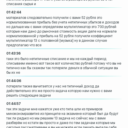
списания сырья и
01:42:44
материалов
следовательно получили с вами 52 рубля
это
нормализованная прибыль без учета
нетипичных убытков и доходов
но дальше
мы с вами определяем мультипликатор это
700 рублей
которые нам дано до рыночная
стоимость акции деле на нормале
нормализованной у прибыль на 52 рубля
получили коэффициент
мультипликатор 13 с
половиной
[музыка]
ну в данном случае
предполагаю что все
01:43:36
таки это было нетипичные списание и мы
не каждый период
списываем именно вот
такое вот количество рублей потому что
вы не
типично как бы скажем так потеряли
деньги в обычной ситуации вы
бы их не
01:44:06
потеряли также вычитается у нас не
типичный доход да
действительно это же
просто задача которую нам нужно с вами
решить следующие задачи
01:44:57
так эти задачи мне кажется уже кто типа
шли из примеров
минэкономразвития из
принципе на экзамене который был
да будут
так ли радько но мы решаем 13 задача
но сейчас мы с вами
разберём но кстати
вы просто и даже по тем задачам которые
мы
сегодня рассматриваем и вы не можете
если решить выпаде себя