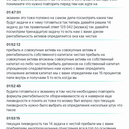
понимаете что
нужно повторить перед тем как идти на
01:47:01
экзамен это тоже полезно на самом деле
посмотреть какие там
будут задачи и к
чему готовиться
так теперь давайте решим 14
задачу до
так правильный ответ 125 042
[музыка]
так давайте
посмотрим тринадцатую задачу
то есть нам с вами дэном
рентабельность
активов определяется она как чистая
01:52:12
прибыль и совокупные активы на
совокупные активы и
рентабельность
собственного капитала
чистая прибыль на
совокупные активы
вложены совокупные активы на собственный
капитал
но либо чистая прибыль деленное на
собственный капитал
упрощенную
следовательно нам нужно с вами
определить
отношение активов капитал мы
с вами определяем как 15 процентов
пели
внутрь и получаем 5 то есть когда вы
01:52:45
будете готовиться к экзамену в том числе
необходимо повторить
формулы
рентабельности оборачиваемости
ну и наверное еще
ликвидности и понять
их тоже по моему был вопрос про текущую
ликвидность нужно было выбрать из
определения нескольки штук что
такое
01:53:15
текущая ликвидность так 14 задача к
чистой прибыли мы с вами
прибавляем
амортизационные отчисления все в топ по
основным