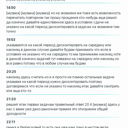
14:50
[музыка]
[музыка]
[музыка]
но на экзамене же тоже есть возможность
перечитать повторном
так прошу прощения кто-нибудь еще решил
да конечно давайте
единственное здесь в условиях сдачи не
указано на какой период дисконтировать в
задачах на экзамене там
точно
19:53
указываются на какой период
дисконтировать на середину или
наконец в
данном случае давайте будем принимать
что если в
условиях не указано что на
середину то мы принимаем наконец хотя
в
данной конечно задачей тут неважно на
середину или наконец но
все равно потому
что в любом случае мы будем
20:25
наконец здесь считать но и я просто не
помню остальные задачи
указывая на какой
период нужно дисконтировать поэтому
договоримся что если не указано то
наконец
итак давайте смотреть
или еще кто-то
21:20
решает итак первая задачам правильный
ответ 20 4
[музыка]
здесь у
нас с вами уже дано рыночная
премия это отношение общей
доходности
22:11
рынка и безрисковый то есть она уже нам
дано в чистом виде