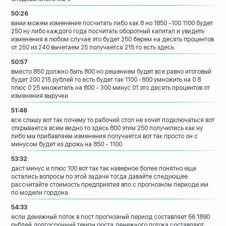
50:26
вами можем изменение посчитать либо как
8 но 1850 -100 1100 будет
250 ну либо
каждого года посчитать
оборотный капитал и увидеть
изменения в
любом случае это будет 250 берем на
десять процентов
от 250 из 240
вычетаем 25 получается 215 то есть здесь
50:57
вместо 850 должно быть 800 но решением
будет все равно итоговый
будет 200 215
рублей
то есть будет так
1100 -800 умножить на 0 8
плюс 0 25
множитель на 800 - 300 минус 01 это
десять процентов от
изменения выручки
51:46
все слышу вот так почему то рабочий стол
не хочет подключаться
вот
открывается
всем видно то здесь 800 этим 250
получились как
ну
либо мы прибавляем изменения
получается вот так просто он с
минусом
будет из дрожь на 850 - 1100
53:32
даст минус и плюс 100 вот так
так наверное более понятно еще
остались
вопросы по этой задачи тогда давайте
следующее
рассчитайте стоимость
предприятия впо с прогнозном периоде им
по модели гордона
54:33
если денежный поток в пост прогнозный
период составляет 56 1890
рублей
долгосрочный темпы роста денежного
потока составляют