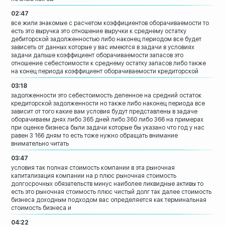
02:47
все жили знакомые с расчетом
коэффициентов оборачиваемости то
есть
это выручка это отношение выручки к
среднему остатку
дебиторской
задолженностью
либо наконец периодом все будет
зависеть
от данных которые у вас имеются в задачи
в условиях
задачи дальше коэффициент
оборачиваемости запасов
это
отношение себестоимости к среднему
остатку запасов либо также
на конец
периода
коэффициент оборачиваемости кредиторской
03:18
задолженности это себестоимость деленное
на средний остаток
кредиторской
задолженности но также либо наконец
периода все
зависит от того какие вам
условия будут представлены в задаче
оборачиваем днях либо 365 дней либо 360
либо 366
на примерах
при оценке бизнеса были
задачи которые бы указано что год у нас
равен 3 166 дням то есть тоже нужно
обращать внимание
внимательно читать
03:47
условия так полная стоимость компании в
эта рыночная
капитализация компании на p
плюс рыночная стоимость
долгосрочных
обязательств минус наиболее ликвидные
активы то
есть это рыночная стоимость
плюс чистый долг
так далее стоимость
бизнеса доходным
подходом вас определяется как
терминальная
стоимость бизнеса и
04:22