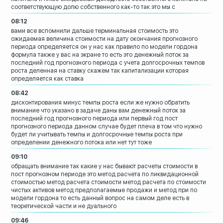
соответствующую
долю собственного как-то так это мы с
08:12
вами все вспомнили
дальше терминальная стоимость это
ожидаемая величина стоимости на дату
окончания прогнозного
периода
определяется он у нас как правило по
модели гордона
формула также у вас на
экране то есть это денежный поток
за
последний год прогнозного периода с
учета долгосрочных темпов
роста деленная
на ставку скажем так капитализации
которая
определяется как ставка
08:42
дисконтирования минус темпы роста
если же нужно обратить
внимание что
указано в задаче даны вам денежный поток
за
последний год прогнозного периода или
первый год пост
прогнозного периода
данном случае будет плеча в том что
нужно
будет ли учитывать темпы и
долгосрочные темпы роста при
определении
денежного потока или нет тут тоже
09:10
обращать внимание так
какие у нас бывают расчеты стоимости в
пост прогнозном периоде это метод
расчета по ликвидационной
стоимостью
метод расчета стоимости
метод расчета по стоимости
чистых
активов метод предполагаемые продажи и
метод при по
модели гордона
то есть данный вопрос на самом деле есть
в
теоретической части и не дуального
09:46