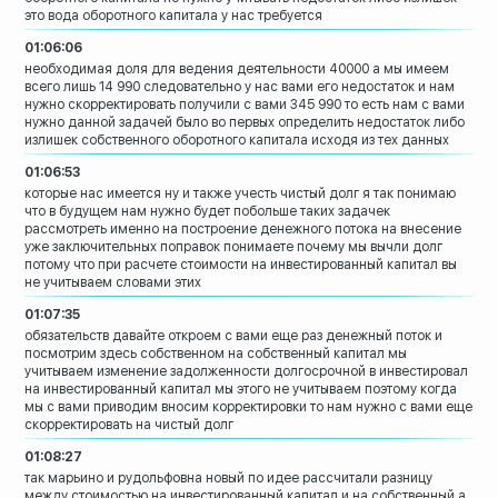
это вода
оборотного капитала у нас требуется
01:06:06
необходимая доля для ведения
деятельности 40000 а мы имеем
всего лишь
14 990 следовательно у нас вами его
недостаток и нам
нужно скорректировать
получили с вами 345 990
то есть нам с вами
нужно
данной задачей было во первых определить
недостаток либо
излишек собственного
оборотного капитала исходя из тех данных
01:06:53
которые нас имеется ну и также учесть
чистый долг
я так понимаю
что в будущем нам нужно
будет побольше таких задачек
рассмотреть
именно на построение денежного потока на
внесение
уже заключительных поправок
понимаете почему мы вычли долг
потому
что при расчете стоимости на
инвестированный капитал
вы
не учитываем словами этих
01:07:35
обязательств давайте откроем с вами еще
раз денежный поток и
посмотрим здесь
собственном на собственный капитал мы
учитываем
изменение задолженности долгосрочной в
инвестировал
на инвестированный капитал
мы этого не учитываем поэтому когда
мы с
вами приводим вносим корректировки то
нам нужно с вами еще
скорректировать на
чистый долг
01:08:27
так
марьино и рудольфовна новый по идее
рассчитали разницу
между стоимостью на
инвестированный капитал и на собственный
а