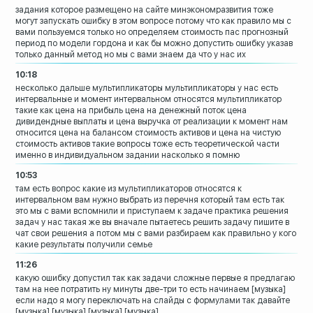
задания которое размещено на сайте
минэкономразвития тоже
могут запускать
ошибку в этом вопросе потому что как
правило мы с
вами пользуемся только но
определяем стоимость пас прогнозный
период по модели гордона и как бы можно
допустить ошибку указав
только данный
метод но мы с вами знаем да что у нас их
10:18
несколько дальше мультипликаторы
мультипликаторы у нас есть
интервальные
и момент интервальном относятся
мультипликатор
такие как цена на прибыль
цена на денежный поток цена
дивидендные
выплаты и цена выручка от реализации к
момент нам
относится цена на балансом
стоимость активов и цена на чистую
стоимость активов такие вопросы тоже
есть теоретической части
именно в
индивидуальном задании насколько я помню
10:53
там есть вопрос какие из
мультипликаторов относятся к
интервальном вам нужно выбрать из
перечня который там есть так
это мы с
вами вспомнили и приступаем к задаче
практика решения
задач у нас такая же вы
вначале пытаетесь решить задачу пишите в
чат свои решения а потом мы с вами
разбираем как правильно
у кого
какие результаты получили семье
11:26
какую ошибку допустил
так как задачи сложные первые я
предлагаю
там на нее потратить ну минуты
две-три
то есть начинаем
[музыка]
если надо я могу переключать на слайды с
формулами
так давайте
[музыка]
[музыка]
[музыка]
[музыка]