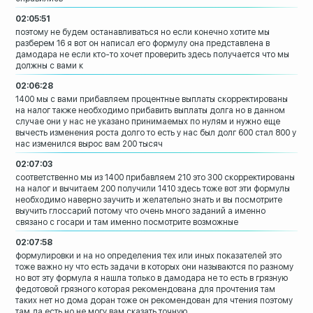
02:05:51
поэтому не будем останавливаться но если
конечно хотите мы
разберем 16 я вот он
написал его формулу она представлена в
дамодара не если кто-то хочет проверить
здесь получается что мы
должны с вами к
02:06:28
1400 мы с вами прибавляем процентные
выплаты скорректированы
на налог также
необходимо прибавить выплаты долга но в
данном
случае они у нас не указано
принимаемых по нулям и нужно еще
вычесть изменения роста долго то есть у
нас был долг 600 стал 800 у
нас
изменился вырос вам 200 тысяч
02:07:03
соответственно мы из 1400 прибавляем 210
это 300
скорректированы
на налог и вычитаем 200
получили 1410
здесь тоже вот эти формулы
необходимо
наверно заучить и желательно знать и вы
посмотрите
выучить глоссарий потому что
очень много заданий а именно
связано с
госари и там именно посмотрите возможные
02:07:58
формулировки и на но
определения тех или иных показателей это
тоже важно ну что есть задачи в которых
они называются по разному
но вот эту
формула я нашла только в дамодара не то
есть в грязную
федотовой грязного
которая рекомендована для прочтения там
таких нет но дома доран тоже он
рекомендован для чтения поэтому
там да
есть но не могу вам сказать точную