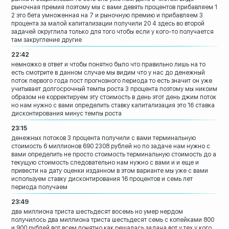
рыночная премия
поэтому мы с вами девять процентов
прибавляем 1
2 это бета умноженная на 7
и рыночную премию и прибавляем 3
процента за малой капитализации получили
20 4 здесь во второй
задачей округлила
только для того чтобы если у кого-то
получается
там закругление другие
22:42
немножко в ответ и чтобы понятно было
что правильно лишь на то
есть смотрите в
данном случае мы видим что у нас до
денежный
поток первого года пост
прогнозного периода то есть значит он
уже
учитывает долгосрочный темпы роста
3 процента поэтому мы никоим
образом не
корректируем эту стоимость в день этот
день джим поток
но нам нужно с вами
определить ставку капитализация это 16
ставка
дисконтирования минус темпы роста
23:15
денежных потоков 3 процента получили с
вами
терминальную
стоимость 6 миллионов 690
2308 рублей но по задаче нам нужно с
вами определить не просто стоимость
терминальную стоимость до а
текущую
стоимость следовательно нам нужно с вами
и и еще и
привести на дату оценки
изданном в этом варианте мы уже с вами
используем ставку дисконтирования 16
процентов и семь лет
периода получаем
23:49
два миллиона триста шестьдесят восемь но
умер нердом
получилось два миллиона
триста шестьдесят семь с копейками 800
и
900 рублей вот всем понятно как решалась
задача вот у тех у кого