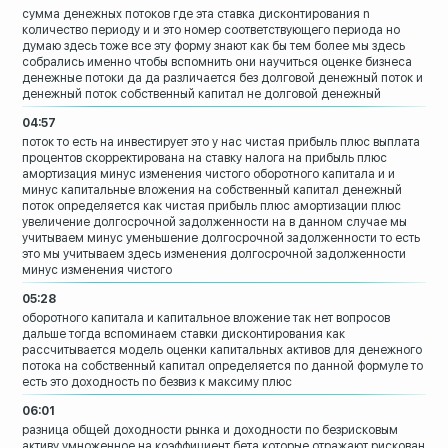
сумма денежных потоков где эта ставка
дисконтирования
n
количество периоду и и это номер
соответствующего периода но
думаю здесь
тоже все эту форму
знают как бы тем более мы здесь
собрались именно чтобы вспомнить они
научиться оценке бизнеса
денежные потоки да да различается без
долговой денежный поток и
денежный поток
собственный капитал не долговой денежный
04:57
поток то есть на инвестирует это у нас
чистая прибыль плюс выплата
процентов
скорректирована на ставку налога на
прибыль плюс
амортизация минус изменения
чистого оборотного капитала и и
минус
капитальные вложения на собственный
капитал денежный
поток
определяется как чистая прибыль плюс
амортизации плюс
увеличение долгосрочной
задолженности на в данном случае мы
учитываем минус уменьшение долгосрочной
задолженности то есть
это мы учитываем
здесь изменения долгосрочной
задолженности
минус изменения чистого
05:28
оборотного капитала и капитальное
вложение так нет вопросов
дальше тогда вспоминаем ставки
дисконтирования как
рассчитывается
модель оценки капитальных активов для
денежного
потока на собственный капитал
определяется по данной формуле то
есть
это доходность по безвиз к максиму плюс
06:01
разница общей доходности рынка и
доходности по безрисковым
активу
умноженное на коэффициент бета которые
отражают рискован