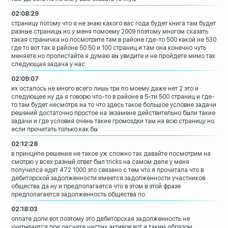
02:08:29
страницу потому что я не знаю какого вас
года будет книга там будет
разные
страницы
но у меня помоему 2009
поэтому многом сказать
такая страничка
но посмотрите там в районе где-то 500
какой не
530
где то вот так в районе 50 50 и 100
страниц и там она конечно чуть
меняете
но пролистайте я думаю вы увидите и не
пройдете мимо так
следующая задача у нас
02:09:07
их осталось не много всего лишь три по
моему
даже нет 2
это и
следующее
ну да я говорю что-то в районе в 5-ти
500 страниц и где-
то там будет
несмотря на то что здесь такое большое
условие задачи
решений достаточно простое на экзамене
действительно были такие
задачи и где
условия очень такие громоздки там на всю
страницу но
если прочитать только как бы
02:12:28
в принципе решение не такое уж сложно
так давайте посмотрим на
смотрю у всех
разный ответ был tricks на самом деле у
меня
получился едят 472 1000 это связано
с тем что я прочитала что в
дебиторской
задолженности имеется задолженности
участников
общества да ну и
предполагается что в этом в этой фразе
предполагается задолженность общества по
02:18:03
оплате доли
вот поэтому это дебиторская
задолженность не
учитывается при расчете
чистых активов вот и таким образом