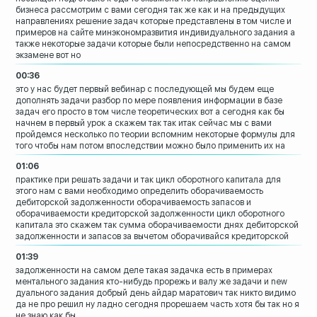
бизнеса
рассмотрим с вами сегодня так же как и
на предыдущих
направлениях решение задач
которые представлены в том числе и
примеров на сайте минэкономразвития
индивидуального задания а
также
некоторые задачи которые были
непосредственно на самом
экзамене вот но
00:36
это у нас будет первый вебинар
с последующей мы будем еще
дополнять
задачи разбор по мере появления
информации в базе
задач его просто в том
числе теоретических вот а сегодня как бы
начнем в первый урок а скажем так так
итак сейчас мы с вами
пройдемся
несколько по теории вспомним некоторые
формулы для
того чтобы нам потом
впоследствии можно было применить их на
01:06
практике при решать задачи и так цикл
оборотного капитала для
этого нам с вами
необходимо определить оборачиваемость
дебиторской задолженности
оборачиваемость запасов и
оборачиваемости кредиторской
задолженности цикл оборотного
капитала
это скажем так сумма
оборачиваемости днях дебиторской
задолженности и запасов
за вычетом оборачивайся кредиторской
01:39
задолженности на самом деле такая
задачка есть в примерах
ментального
задания кто-нибудь прорежь и валу же
задачи и new
дуального задания
добрый день айдар маратович
так никто видимо
да не про решил ну
ладно сегодня прорешаем
часть хотя бы так но я
не знаю как бы