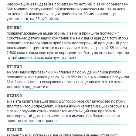
информация и так давайте посчитаем то
есть мы с вами определяем
500 миллионов
штук акций обыкновенных умножаем на 100
на цену
на цену 1 обыкновенная акция
прибавляем 20 миллионов штук
умноженные на 25 рублей это
01:18:54
привилегированные акции это мы с вами в
принципе получили п
собственно
детализацию компании и нам с вами еще
для того чтобы
получить его необходимо
прибавить долгосрочный процентный долг
два миллиона триста
этого вы получили с вами и в равной 58
записи
2 800 окна с вами еще нужно
определить и бит туда это у нас едет
да
ну три миллиона еще нам нужно учесть
01:19:24
амортизацию прибавили 3 миллиона плюс ну
да миллион рублей
получили 4 миллионов
делим 52 но 852 800 на 4 миллиона
получили
13 и 2
все согласны совершения прошу прощения
а
что мы с вами
должны определить и в
01:21:04
а и в эта капитализация плюс
долгосрочное обязательство поэтому
для
того чтобы определить и в нам нужно
капитализации которую мы
с вами получили
суммировав стоимость акций еще прибавить
долгосрочный долг не вычесть его а
именно прибавить
так всем
понятно как решает странно
01:22:30
задачи то есть когда мы с вами
определяем именно
стоимость