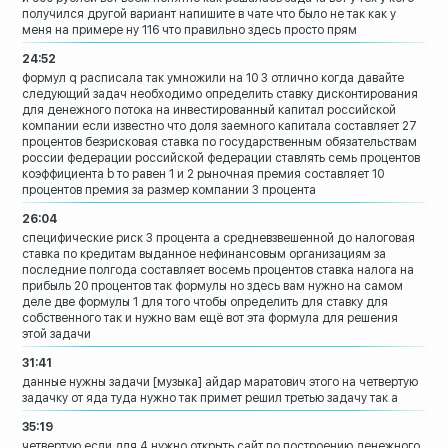
получился другой
вариант напишите в чате что было не так
как у
меня на примере
ну 116 что правильно здесь просто прям
24:52
формул q расписала
так умножили на 10 3
отлично когда давайте
следующий задач
необходимо определить ставку
дисконтирования
для денежного потока на
инвестированный капитал
российской
компании если известно что
доля заемного капитала составляет 27
процентов безрисковая ставка по
государственным обязательствам
россии
федерации российской федерации ставлять
семь процентов
коэффициента b то равен 1
и 2
рыночная премия составляет 10
процентов
премия за размер компании 3 процента
26:04
специфические риск 3 процента а
средневзвешенной до налоговая
ставка по
кредитам выданное
нефинансовым организациям за
последние
полгода составляет восемь процентов
ставка налога на
прибыль 20 процентов
так формулы
но здесь вам нужно на самом
деле две
формулы 1 для того чтобы определить для
ставку для
собственного
так и нужно вам ещё вот эта формула для
решения
этой задачи
31:41
данные нужны задачи
[музыка]
айдар маратович этого на четвертую
задачку от яда туда нужно
так примет решил третью задачу так а
35:19
четвертую если для 4 нужно открыть сайт
по построению денежного