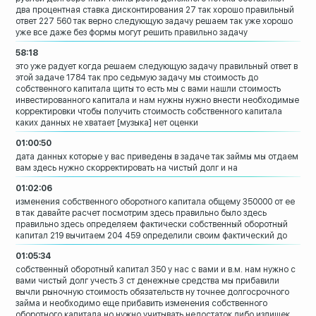
два процентная ставка
дисконтирования 27
так хорошо правильный
ответ 227 560 так
верно следующую задачу решаем
так уже хорошо
уже все даже без формы
могут решить правильно задачу
58:18
это уже радует
когда решаем следующую задачу
правильный ответ в
этой задаче 1784 так
про седьмую задачу мы стоимость до
собственного капитала щиты то есть мы с
вами нашли стоимость
инвестированного
капитала и нам нужны нужно внести
необходимые
корректировки чтобы получить
стоимость собственного капитала
каких данных не хватает
[музыка]
нет оценки
01:00:50
дата данных которые у вас приведены в
задаче
так займы
мы отдаем
вам здесь нужно
скорректировать на чистый долг и на
01:02:06
изменения собственного оборотного
капитала
общему 350000 от ее
в
так давайте расчет посмотрим здесь
правильно было здесь
правильно здесь
определяем фактически собственный
оборотный
капитал 219 вычитаем 204 459
определили своим фактический до
01:05:34
собственный оборотный капитал
350 у нас с вами и в.м.
нам нужно с
вами чистый долг учесть 3 ст
денежные средства мы прибавили
вычли
рыночную стоимость обязательств ну
точнее долгосрочного
займа и необходимо
еще прибавить изменения собственного
оборотного капитала но нужно учитывать
недостаток либо излишек