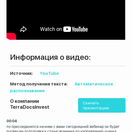
Информация о видео:
Источник:
YouTube
Метод получения текста:
Автоматическое
распознавание
О компании
8 (800) 200-33-08
Скачать
TerraDocsInvest
презентацию
Бесплатный звонок по всей России
00:04
по присоединился
начнем с вами сегодняшний вебинар он
будет
посвящен подготовке к сдаче
экзамена по направлению оценка