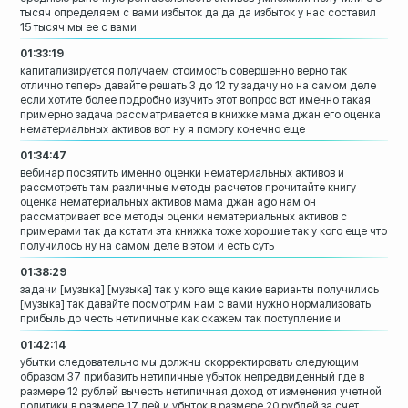
тысяч определяем с
вами избыток да да да избыток у нас
составил
15 тысяч мы ее с вами
01:33:19
капитализируется получаем стоимость
совершенно верно так
отлично теперь
давайте решать 3 до 12 ту задачу
но на самом деле
если хотите более
подробно изучить этот вопрос вот именно
такая
примерно задача рассматривается в
книжке мама джан его оценка
нематериальных активов
вот ну я помогу конечно еще
01:34:47
вебинар посвятить именно оценки
нематериальных активов и
рассмотреть там
различные методы расчетов
прочитайте книгу
оценка нематериальных
активов мама джан ago
нам он
рассматривает все методы оценки
нематериальных активов с
примерами
так
да кстати эта книжка тоже хорошие так у
кого еще что
получилось
ну на самом деле в этом и есть суть
01:38:29
задачи
[музыка]
[музыка]
так у кого еще какие варианты получились
[музыка]
так давайте посмотрим нам с вами нужно
нормализовать
прибыль до честь
нетипичные как скажем так поступление и
01:42:14
убытки
следовательно мы должны скорректировать
следующим
образом 37 прибавить
нетипичные убыток непредвиденный где в
размере 12 рублей вычесть нетипичная
доход от изменения учетной
политики в
размере 17 лей и убыток в размере 20
рублей за счет