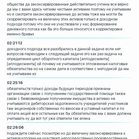
общества
да законсервированные
действительно учтены все верно
да мы с
вами здесь читаем чистыми активами
поэтому не учитываем
но и смотрите
законсервированные до
активы тоже мы могли бы
скорректировать
на величину этих активов
только в доходном
подходе потому что они
не участвовали у нас формирование
денежного потока как бы это больше
относится к корректировке
именно бравых
02:21:12
доходного подхода
все разобрались в данной задаче
если нет
вопросов переходим к следующей
задаче
это как раз задача на
определение цикл
оборотного капитала
[аплодисменты]
[аплодисменты]
ой почему не учитываются отложенные
налоговые
обязательства
но на самом деле в соответствии с
методикой да мы
не учитываем из
02:25:16
обязательств только доходы будущих
периодов признаны
организации связи с
получением государственной помощи также
связи с безвозмездным получением
имущества в активах не
учитываются
дебиторская задолженность учредителей
участников
там акционеров собственных по
взносам в уставный капитал и по
оплате
акций
все остальные как бы обязательства мы с
вами должны
учитывать
ну да вот тут уже ответили так елена
02:26:06
подождите сейчас посмотрю но до величину
законсервирована к
активов которые не
участвуют
непосредственно
производственная