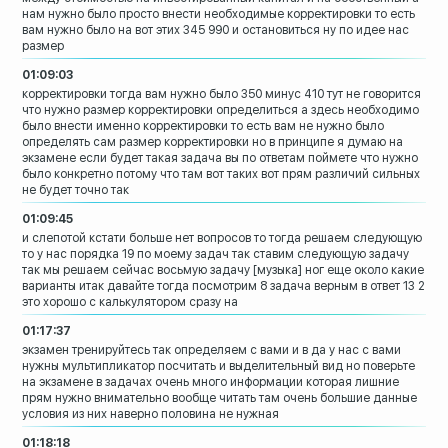
нам нужно было просто внести
необходимые корректировки то есть
вам
нужно было на вот этих 345 990 и
остановиться ну по идее нас
размер
01:09:03
корректировки тогда вам нужно было 350
минус 410 тут не говорится
что нужно
размер корректировки определиться а
здесь необходимо
было внести именно
корректировки то есть вам не нужно было
определять сам размер корректировки
но в принципе я думаю на
экзамене если
будет такая задача
вы по ответам поймете что нужно
было
конкретно потому что там вот таких вот
прям различий сильных
не будет точно так
01:09:45
и слепотой кстати больше нет вопросов то
тогда решаем следующую
то у нас порядка
19 по моему задач
так ставим следующую задачу
так мы решаем сейчас восьмую задачу
[музыка]
ног
еще около какие
варианты
итак давайте тогда посмотрим 8 задача
верным в ответ 13 2
это хорошо с калькулятором сразу на
01:17:37
экзамен тренируйтесь так определяем с
вами и в да у нас с вами
нужны
мультипликатор посчитать и выделительный
вид
но поверьте
на экзамене в задачах очень
много информации которая лишние
прям
нужно внимательно вообще читать там
очень большие данные
условия
из них наверно половина не нужная
01:18:18