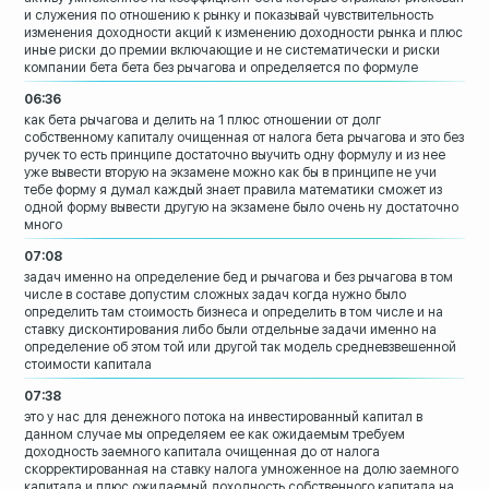
и служения по
отношению к рынку и показывай
чувствительность
изменения доходности
акций к изменению доходности рынка и
плюс
иные риски до премии включающие и
не систематически и риски
компании
бета бета без рычагова и определяется по
формуле
06:36
как бета рычагова и делить на 1 плюс
отношении от долг
собственному капиталу
очищенная от налога бета рычагова и это
без
ручек то есть принципе достаточно
выучить одну формулу и из нее
уже
вывести вторую на экзамене можно как бы
в принципе не учи
тебе форму я думал
каждый знает правила математики сможет
из
одной форму вывести другую на
экзамене было очень ну достаточно
много
07:08
задач именно на определение бед и
рычагова и без рычагова
в том
числе в составе допустим сложных
задач когда нужно было
определить там
стоимость бизнеса и определить в том
числе и на
ставку дисконтирования либо
были отдельные задачи именно на
определение об этом той или другой так
модель средневзвешенной
стоимости
капитала
07:38
это у нас для денежного потока на
инвестированный капитал в
данном случае
мы определяем ее как ожидаемым требуем
доходность заемного капитала очищенная
до от налога
скорректированная на ставку
налога умноженное на долю заемного
капитала и плюс ожидаемый доходность
собственного капитала на