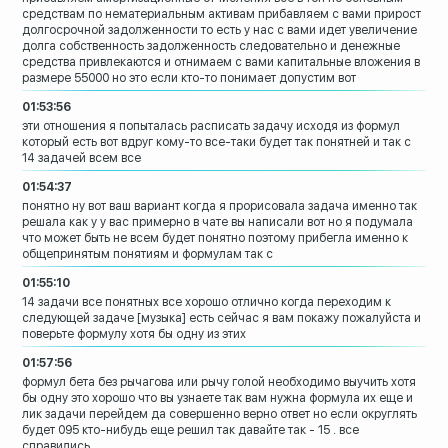
средствам по нематериальным
активам
прибавляем с вами прирост
долгосрочной
задолженности то есть у нас с вами идет
увеличение
долга собственность
задолженность следовательно и денежные
средства привлекаются и отнимаем с вами
капитальные вложения в
размере 55000
но это если кто-то понимает допустим вот
01:53:56
эти отношения я попыталась расписать
задачу исходя из формул
который есть вот
вдруг кому-то все-таки будет так
понятней и так с
14 задачей всем все
01:54:37
понятно ну вот ваш вариант когда я
прорисовала задача именно так
решала
как у у вас примерно в чате вы написали
вот но я подумала
что может быть не всем
будет понятно поэтому прибегла именно к
общепринятым понятиям и формулам так с
01:55:10
14 задачи все
понятных все хорошо отлично когда
переходим к
следующей задаче
[музыка]
есть сейчас я вам покажу пожалуйста
и
поверьте формулу хотя бы одну из этих
01:57:56
формул
бета без рычагова или рычу голой
необходимо выучить хотя
бы одну
это хорошо что вы узнаете
так вам нужна формула их еще и
лик
задачи перейдем
да совершенно верно ответ но если
округлять
будет 095
кто-нибудь еще решил
так давайте так - 15 . все
справились