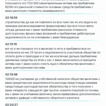
получается что 1120 500 нематериальные
активы мы прибавляем
82000 это рыночной
стоимости основных средств
прибавляем с
вами
рыночную стоимость незавершенного
02:18:39
строительства да как не повлияло но
все-таки так но эта задача из
примера
минэкономразвития формулировка про все
точно взята
оттуда
дальше мы с вами прибавляем рыночную
стоимость
долгосрочных финансовых
вложений и прибавляем
дебиторскую
задолженность но не
учитываем с вами безнадежную
02:19:15
вот ну я ее показала что я вычитаю то
есть я прибавила всю но
исключила из них
25 тысяч и задолженность участников
общества по
оплате доли я преподаю
и я так же исключаю дальше прибавляем
денежные средства на этом у нас с вами
закончились в принципе
активы нам с вами
нужно учесть еще и обязательства
вычитаем с
вами долгосрочные пассивы
02:19:46
100000 не учитываем до собственной
капитала общества
вычитаем с
вами кредиторскую
задолженность
расходы предстоящих резерва
предстоящих
расходов
прочие обязательства и того получили с
вами четыреста семьдесят две тысячи
скажите пожалуйста почему
мы с вами не
учитываем величину законсервированы
дополнительно
активов и дефицит
собственного оборотного капитала
02:20:27