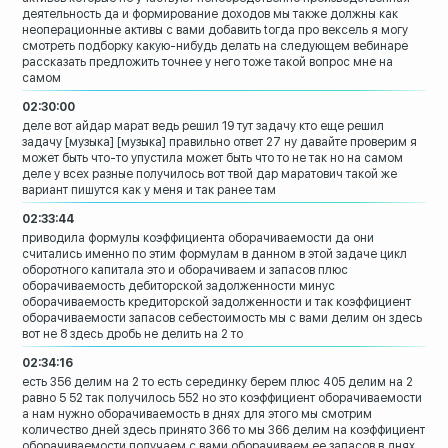
деятельность да и
формирование доходов мы также должны как
неоперационные активы с вами добавить
toгдa про вексель я могу
смотреть
подборку какую-нибудь делать на
следующем вебинаре
рассказать предложить
точнее
у него тоже такой вопрос мне на
самом
02:30:00
деле вот айдар марат ведь решил 19 тут
задачу
кто еще решил
задачу
[музыка]
[музыка]
правильно ответ 27
ну давайте проверим я
может быть что-то
упустила может быть что то не так но на
самом
деле у всех разные получилось вот
твой дар маратович такой же
вариант
пишутся как у меня и так ранее там
02:33:44
приводила формулы коэффициента
оборачиваемости да они
считались именно
по этим формулам
в данном в этой задаче цикл
оборотного
капитала
это и оборачиваем и запасов плюс
оборачиваемость дебиторской
задолженности минус
оборачиваемость
кредиторской задолженности и так
коэффициент
оборачиваемости запасов
себестоимость мы с вами делим он здесь
вот не 8 здесь дробь не делить на 2 то
02:34:16
есть 356 делим на 2 то есть серединку
берем плюс 405 делим на 2
равно 5 52
так получилось 552
но это коэффициент оборачиваемости
а нам
нужно оборачиваемость в днях
для этого мы смотрим
количество дней
здесь принято 366 то мы 366 делим на
коэффициент
оборачиваемости получаем с
вами оборачиваем ее запасов в днях