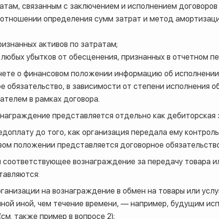
атам, связанным с заключением и исполнением договоров 
 отношении определения сумм затрат и метод амортизаци
изнанных активов по затратам;
любых убытков от обесценения, признанных в отчетном п
чете о финансовом положении информацию об исполнении 
ое обязательство, в зависимости от степени исполнения 
ателем в рамках договора.
знаграждение представляется отдельно как дебиторская
едоплату до того, как организация передала ему контро
овом положении представляется договорное обязательство
л соответствующее вознаграждение за передачу товара ил
тавляются:
рганизации на вознаграждение в обмен на товары или усл
иной иной, чем течение времени, — например, будущим ис
см. также пример в вопросе 2);