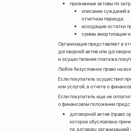
признанные активы по затр
описание суждений в
отчетном периоде;
исходящие остатки пр
суммы амортизации и 
Организация представляет в от
договорной актив или договорн
и осуществления платежа покуп
Любое безусловное право на во
Если покупатель осуществил пр
или услугой, в отчете о финанс
Если покупатель еще не оплати
о финансовом положении предс
договорной актив (право о
которое обусловлено прич
по договору организацией (