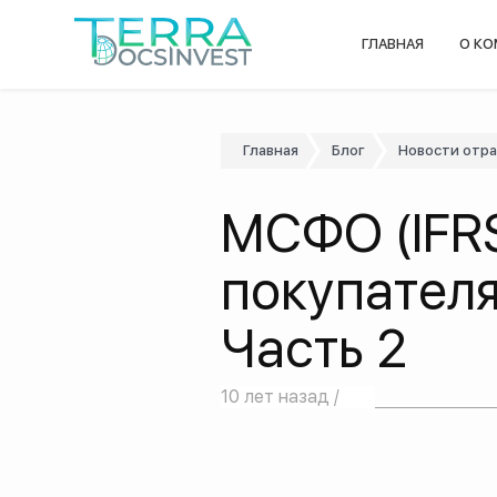
ГЛАВНАЯ
О К
Главная
Блог
Новости отр
МСФО (IFRS
покупателя
Часть 2
10 лет назад /