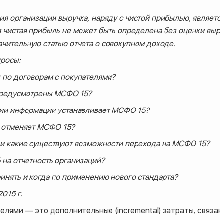
ия организации выручка, наряду с чистой прибылью, являет
 чистая прибыль не может быть определена без оценки выру
ачительную статью отчета о совокупном доходе.
просы:
ы по договорам с покупателями?
предусмотрены МСФО 15?
ции информации устанавливает МСФО 15?
я отменяет МСФО 15?
у и какие существуют возможности перехода на МСФО 15?
 на отчетность организаций?
ринять и когда по применению нового стандарта?
015 г.
елями — это дополнительные (incremental) затраты, связ