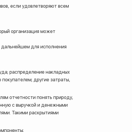
ивов, если удовлетворяют всем
орый организация может
в дальнейшем для исполнения
руда; распределение накладных
 покупателем; другие затраты,
лям отчетности понять природу,
анную с выручкой и денежными
лями. Такими раскрытиями
омпоненты;