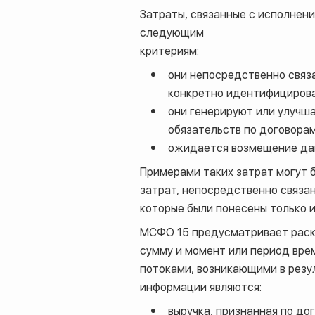
Затраты, связанные с исполнени
следующим
критериям:
они непосредственно связ
конкретно идентифицирова
они генерируют или улучш
обязательств по договорам
ожидается возмещение дан
Примерами таких затрат могут 
затрат, непосредственно связа
которые были понесены только и
МСФО 15 предусматривает раскр
сумму и момент или период вре
потоками, возникающими в резу
информации являются:
выручка, признанная по до