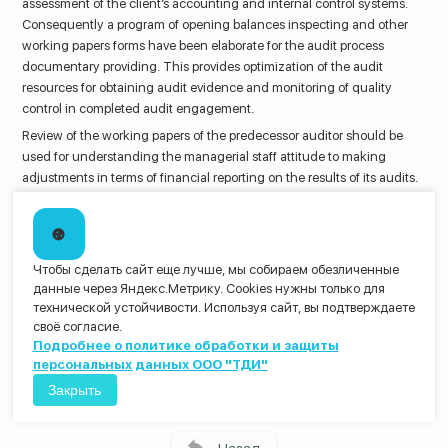
assessment of the client’s accounting and internal control systems.
Consequently a program of opening balances inspecting and other
working papers forms have been elaborate for the audit process
documentary providing. This provides optimization of the audit
resources for obtaining audit evidence and monitoring of quality
control in completed audit engagement.
Review of the working papers of the predecessor auditor should be
used for understanding the managerial staff attitude to making
adjustments in terms of financial reporting on the results of its audits.
It helps to avoid threats to the auditor independence, reduce the risk
of not detecting material misstatement and allow the auditor to
determine its confidence in opening balances.
Keywords: audit, audit procedures, initial audit engagement, opening
Чтобы сделать сайт еще лучше, мы собираем обезличенные
данные через Яндекс.Метрику. Cookies нужны только для
balances, predecessor auditor
технической устойчивости. Используя сайт, вы подтверждаете
Перечень рабочих документов аудитора размещен на сайте
своё согласие.
www.workingpapers.ru, www.workingpapers.ae
Подробнее о политике обработки и защиты
персональных данных ООО "ТДИ"
Закрыть
Назад