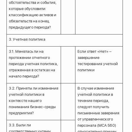
обстоятельства и события,
которые обусловили
классификацию активов и
обязательств на конец
предыдущего периода?
3. Учетная политика
3.1. Менялась ли на
Если ответ «Нет» –
протяжении отчетного
завершение
периода учетная политика,
тестирования учетной
отраженная в остатках на
политики
начало периода?
3.2. Приняты ли изменения
В случае изменения
учетной политики в
учетной политики в
контексте нашего
течение периода,
понимания бизнес-среды
следует получить
предприятия?
письменные заверения
от управленческого
3.3. Были ли
персонала (МСА 580)
соответственно учтены
относительно причин