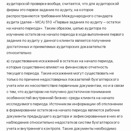
аудиторской проверке вообще, считается, что для аудиторской
фирмы это первое задание по аудиту, на которое
распространяются требования Международного стандарта
аудита (далее – МСА) 510 «Первые задания по аудиту – остатки
на начало периода». Таким образом, целью аудитора по
изучению остатков на начало периода в ходе выполнения первого
задания по аудиту у данного клиента является получение
достаточных и приемлемых аудиторских доказательств
относительно:
а) существование искажений в остатках на начало периода,
которые существенно влияют на финансовую отчетность
текущего периода. Такие искажения могут существовать не
только по причине недостоверных показателей бухгалтерского
учета или их несоответствия первичным документам, но и в связи
с тем, что аудитором не получено достаточное понимание
особенностей внутренней бизнес-среды клиента на начало
исследуемого периода. Источником информации об отклонении
в формировании остатков на начало периода являются рабочие
документы предыдущего аудитора и зафиксированные в них его
наблюдения относительно недостатков систем бухгалтерского
учета и внутреннего контроля. Такие документы необходимо