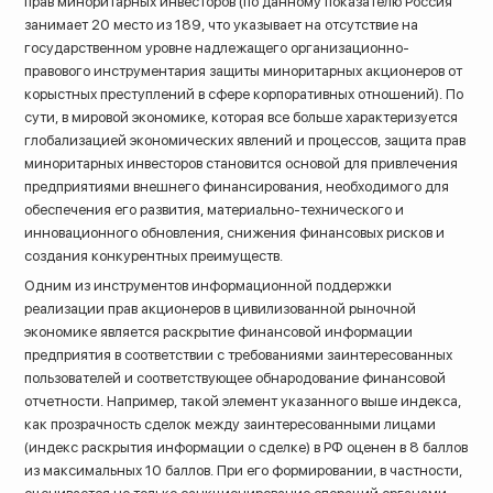
прав миноритарных инвесторов (по данному показателю Россия
занимает 20 место из 189, что указывает на отсутствие на
государственном уровне надлежащего организационно-
правового инструментария защиты миноритарных акционеров от
корыстных преступлений в сфере корпоративных отношений). По
сути, в мировой экономике, которая все больше характеризуется
глобализацией экономических явлений и процессов, защита прав
миноритарных инвесторов становится основой для привлечения
предприятиями внешнего финансирования, необходимого для
обеспечения его развития, материально-технического и
инновационного обновления, снижения финансовых рисков и
создания конкурентных преимуществ.
Одним из инструментов информационной поддержки
реализации прав акционеров в цивилизованной рыночной
экономике является раскрытие финансовой информации
предприятия в соответствии с требованиями заинтересованных
пользователей и соответствующее обнародование финансовой
отчетности. Например, такой элемент указанного выше индекса,
как прозрачность сделок между заинтересованными лицами
(индекс раскрытия информации о сделке) в РФ оценен в 8 баллов
из максимальных 10 баллов. При его формировании, в частности,