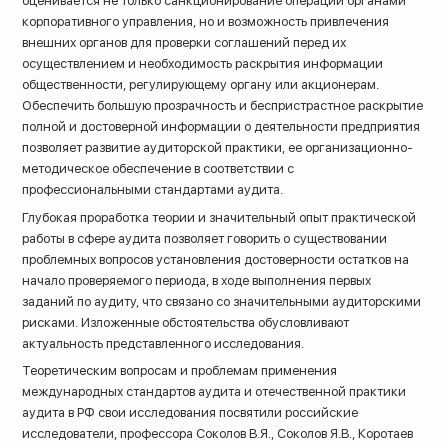
оценивается не только санкционирование операций органами
корпоративного управления, но и возможность привлечения
внешних органов для проверки соглашений перед их
осуществлением и необходимость раскрытия информации
общественности, регулирующему органу или акционерам.
Обеспечить большую прозрачность и беспристрастное раскрытие
полной и достоверной информации о деятельности предприятия
позволяет развитие аудиторской практики, ее организационно-
методическое обеспечение в соответствии с
профессиональными стандартами аудита.
Глубокая проработка теории и значительный опыт практической
работы в сфере аудита позволяет говорить о существовании
проблемных вопросов установления достоверности остатков на
начало проверяемого периода, в ходе выполнения первых
заданий по аудиту, что связано со значительными аудиторскими
рисками. Изложенные обстоятельства обусловливают
актуальность представленного исследования.
Теоретическим вопросам и проблемам применения
международных стандартов аудита и отечественной практики
аудита в РФ свои исследования посвятили российские
исследователи, профессора Соколов В.Я., Соколов Я.В., Коротаев