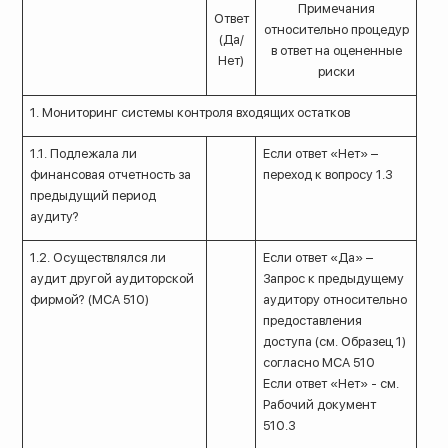
Примечания
Ответ
относительно процедур
(Да/
в ответ на оцененные
Нет)
риски
1. Мониторинг системы контроля входящих остатков
1.1. Подлежала ли
Если ответ «Нет» –
финансовая отчетность за
переход к вопросу 1.3
предыдущий период
аудиту?
1.2. Осуществлялся ли
Если ответ «Да» –
аудит другой аудиторской
Запрос к предыдущему
фирмой? (МСА 510)
аудитору относительно
предоставления
доступа (см. Образец 1)
согласно МСА 510
Если ответ «Нет» - см.
Рабочий документ
510.3