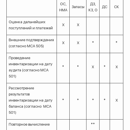
ОС,
ДЗ,
Запасы
ДС
СК
НМА
КЗ, О
Оценка дальнейших
Х
Х
поступлений и платежей
Внешние подтверждения
Х
Х
*
*
(согласно МСА 505)
Проведение
инвентаризации на дату
*
*
Х
*
Х
аудита (согласно МСА
501)
Рассмотрение
результатов
инвентаризации на дату
*
*
*
*
Х
баланса (согласно МСА
501)
Повторное вычисление
**