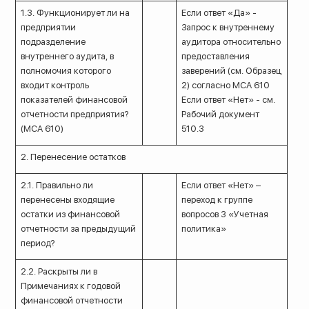
1.3. Функционирует ли на
Если ответ «Да» -
предприятии
Запрос к внутреннему
подразделение
аудитора относительно
внутреннего аудита, в
предоставления
полномочия которого
заверений (см. Образец
входит контроль
2) согласно МСА 610
показателей финансовой
Если ответ «Нет» - см.
отчетности предприятия?
Рабочий документ
(МСА 610)
510.3
2. Перенесение остатков
2.1. Правильно ли
Если ответ «Нет» –
перенесены входящие
переход к группе
остатки из финансовой
вопросов 3 «Учетная
отчетности за предыдущий
политика»
период?
2.2. Раскрыты ли в
Примечаниях к годовой
финансовой отчетности