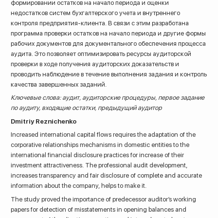
формировании остатков на начало периода и оценки
недостатков систем бухгалтерского учета и внутреннего
контроля предприятия-клиента. В связи с этим разработана
программа проверки остатков на начало периода и другие формы
рабочих документов для документального обеспечения процесса
аудита. Это позволяет оптимизировать ресурсы аудиторской
проверки в ходе получения аудиторских доказательств и
проводить наблюдение в течение выполнения задания и контроль
качества завершенных заданий.
Ключевые слова: аудит, аудиторские процедуры, первое задание
по аудиту, входящие остатки, предыдущий аудитор
Dmitriy Reznichenko
Increased international capital flows requires the adaptation of the
corporative relationships mechanisms in domestic entities to the
international financial disclosure practices for increase of their
investment attractiveness. The professional audit development,
increases transparency and fair disclosure of complete and accurate
information about the company, helps to make it.
The study proved the importance of predecessor auditor’s working
papers for detection of misstatements in opening balances and