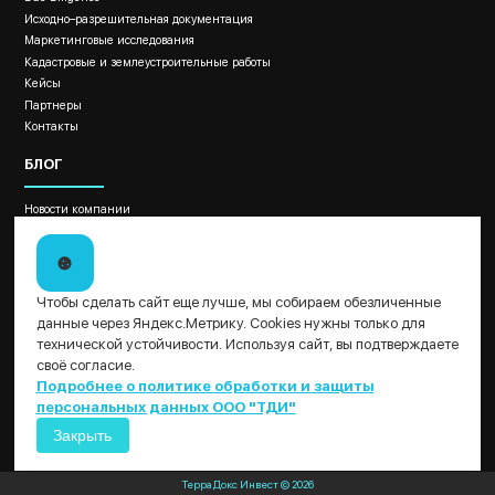
Исходно–разрешительная документация
Маркетинговые исследования
Кадастровые и землеустроительные работы
Кейсы
Партнеры
Контакты
БЛОГ
Новости компании
Новости законодательства
Отраслевые материалы
Как провести оценку бизнеса?
ДОКУМЕНТЫ
Чтобы сделать сайт еще лучше, мы собираем обезличенные
данные через Яндекс.Метрику. Cookies нужны только для
Политика обработки и защиты персональных данных ООО "ТДИ"
технической устойчивости. Используя сайт, вы подтверждаете
Пользовательское соглашение
своё согласие.
Результаты СОУТ
Подробнее о политике обработки и защиты
персональных данных ООО "ТДИ"
Закрыть
Терра Докс Инвест © 2026