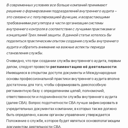
В современных условиях все больше компаний принимают
решение о формировании подразделений внутреннего аудита –
это связано и с популяризацией функции, и возрастающими
требованиями регулятора в части организации системы
внутреннего контроля в соответствии с лучшими практиками и
концепцией Трех линий защиты. В данной статье хотелось бы
поделиться практическим опытом создания службы внутреннего
аудита и обратить внимание на важные аспекты периода
становления службы.
Очевидно, что при создании службы внутреннего аудита, первым
делом, следует провести
регламентацию её деятельности
.
Имеющиеся в открытом доступе документы и Международные
основы профессиональной практики внутреннего аудита вполне
достаточны для того, чтобы сформировать дееспособную
регламентную базу с определением целей, полномочий,
ответственности и подчинённости службы внутреннего аудита
8 (800) 200-33-08
(далее СВА). Вопрос подотчетности СВА лучше зафиксировать в
Бесплатный звонок по всей России
учредительных документах компании, в которых также должно
быть определено, каким органом управления утверждается
Положение о службе, которое будет являться основополагающим
документом деятельности СВА.