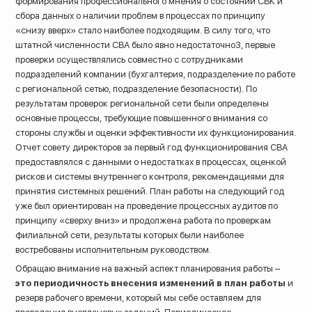
формирования профессионального мнения о состоянии СВК и
сбора данных о наличии проблем в процессах по принципу
«снизу вверх» стало наиболее подходящим. В силу того, что
штатной численности СВА было явно недостаточно3, первые
проверки осуществлялись совместно с сотрудниками
подразделений компании (бухгалтерия, подразделение по работе
с региональной сетью, подразделение безопасности). По
результатам проверок региональной сети были определены
основные процессы, требующие повышенного внимания со
стороны службы и оценки эффективности их функционирования.
Отчет совету директоров за первый год функционирования СВА
предоставлялся с данными о недостатках в процессах, оценкой
рисков и системы внутреннего контроля, рекомендациями для
принятия системных решений. План работы на следующий год
уже был ориентирован на проведение процессных аудитов по
принципу «сверху вниз» и продолжена работа по проверкам
филиальной сети, результаты которых были наиболее
востребованы исполнительным руководством.
Обращаю внимание на важный аспект планирования работы –
это периодичность внесения изменений в план работы
и
резерв рабочего времени, который мы себе оставляем для