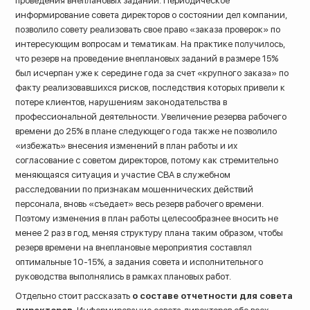
проведения внеплановых заданий. Периодическое
информирование совета директоров о состоянии дел компании,
позволило совету реализовать свое право «заказа проверок» по
интересующим вопросам и тематикам. На практике получилось,
что резерв на проведение внеплановых заданий в размере 15%
был исчерпан уже к середине года за счет «крупного заказа» по
факту реализовавшихся рисков, последствия которых привели к
потере клиентов, нарушениям законодательства в
профессиональной деятельности. Увеличение резерва рабочего
времени до 25% в плане следующего года также не позволило
«избежать» внесения изменений в план работы и их
согласование с советом директоров, потому как стремительно
меняющаяся ситуация и участие СВА в служебном
расследовании по признакам мошеннических действий
персонала, вновь «съедает» весь резерв рабочего времени.
Поэтому изменения в план работы целесообразнее вносить не
менее 2 раз в год, меняя структуру плана таким образом, чтобы
резерв времени на внеплановые мероприятия составлял
оптимальные 10-15%, а задания совета и исполнительного
руководства выполнялись в рамках плановых работ.
Отдельно стоит рассказать
о составе отчетности для совета