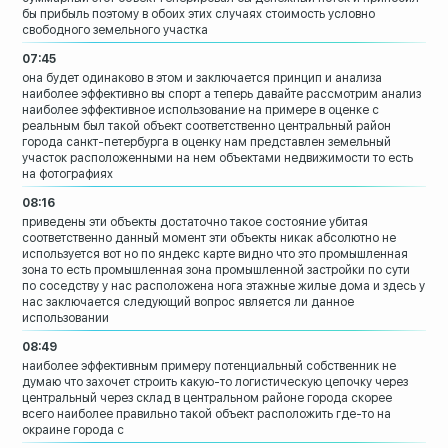
бы прибыль поэтому в обоих этих случаях
стоимость условно
свободного земельного
участка
07:45
она будет одинаково в этом и заключается
принцип и анализа
наиболее эффективно вы
спорт
а теперь давайте рассмотрим анализ
наиболее эффективное использование на
примере
в оценке с
реальным был такой объект
соответственно центральный район
города
санкт-петербурга в оценку нам
представлен земельный
участок
расположенными на нем объектами
недвижимости то есть
на фотографиях
08:16
приведены эти объекты достаточно такое
состояние убитая
соответственно данный
момент эти объекты никак абсолютно не
используется вот но по яндекс карте
видно что это промышленная
зона то есть
промышленная зона промышленной застройки
по сути
по соседству
у нас расположена нога этажные жилые
дома и здесь у
нас заключается следующий
вопрос является ли данное
использовании
08:49
наиболее эффективным примеру
потенциальный собственник не
думаю что
захочет строить какую-то
логистическую цепочку через
центральный
через склад в центральном районе города
скорее
всего
наиболее правильно такой объект
расположить где-то на
окраине города с