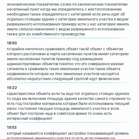
экономическим показателям
схожи по каноническим показателем
населенный пункт когда мы определились с
местоположением
необходимо также
определиться с категорией
если речь идет об
отдельно стоящем
здании с категории земельного участка и
видом
разрешенного использования примеру
если у нас категория земель
земли
сельхоз назначения с видом разрешенного
использования
также для sis
хозяйственного производства
18:50
то крайне нелогично сравнивать объект
такой объект с объектом
которого
расположен в черте населенных пунктов
имеет категорию
земли населенных пунктов
примеру под размещение
административных
объектов
понятно что это совершенно разные
сегменты и сравнивать такие земельные
участки такие объекта
недвижимости которая на этих земельных
участков находятся
абсолютно недопустимо
следующей группой идут физические
19:22
характеристики объекта если ты еще топ
отдельно стоящих зданиях
то сюда мы
включаем площадь здания качество самого
строения то
есть год постройки материалы
которые были использованы текущей
износ состоянии текущая
площадь земельного участка и если
объект
был построен еще в советское время то
очень есть
интересный коэффициент
19:53
который называется коэффициент застройки
показывающий уровень
использования
земельного участка то есть если примеру
на