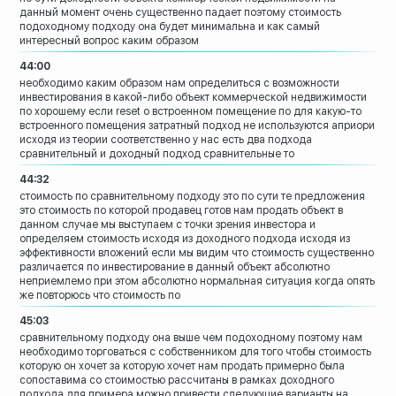
данный
момент очень существенно падает
поэтому стоимость
подоходному подходу
она будет минимальна и как самый
интересный вопрос каким образом
44:00
необходимо
каким образом нам определиться с
возможности
инвестирования в какой-либо
объект коммерческой недвижимости
по
хорошему если reset о встроенном
помещение по для какую-то
встроенного
помещения
затратный подход не используются априори
исходя из теории соответственно у нас
есть два подхода
сравнительный и
доходный подход сравнительные то
44:32
стоимость по сравнительному подходу это
по сути те предложения
это стоимость по
которой продавец готов нам продать
объект в
данном случае мы выступаем с
точки зрения
инвестора и
определяем стоимость исходя
из доходного подхода исходя из
эффективности вложений если мы видим что
стоимость существенно
различается по
инвестирование в данный объект абсолютно
неприемлемо при этом абсолютно
нормальная ситуация когда опять
же
повторюсь что стоимость по
45:03
сравнительному подходу она выше чем
подоходному поэтому нам
необходимо
торговаться с собственником для того
чтобы стоимость
которую он хочет за
которую хочет нам продать примерно
была
сопоставима со стоимостью
рассчитаны в рамках доходного
подхода
для примера можно привести следующие
варианты
на