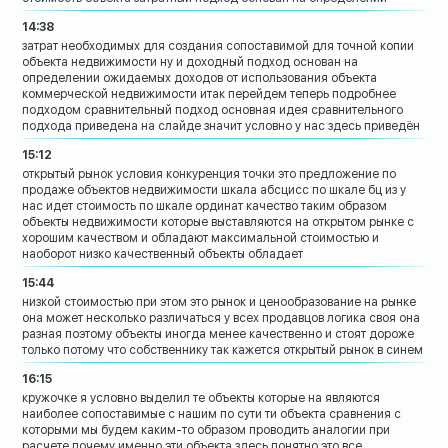
14:38
затрат
необходимых для создания сопоставимой
для точной копии
объекта недвижимости
ну и доходный подход основан на
определении ожидаемых доходов от
использования объекта
коммерческой
недвижимости
итак перейдем теперь подробнее
подходом
сравнительный подход основная идея
сравнительного
подхода приведена на
слайде
значит условно у нас здесь приведён
15:12
открытый рынок условия конкуренция точки
это предложение по
продаже объектов
недвижимости
шкала абсцисс по шкале бц из у
нас идет
стоимость по шкале
ординат качество таким образом
объекты
недвижимости которые выставляются на
открытом рынке с
хорошим качеством и
обладают максимальной стоимостью и
наоборот
низко качественный объекты обладает
15:44
низкой стоимостью при этом это рынок и
ценообразование на рынке
она может
несколько различаться у всех продавцов
логика своя она
разная поэтому объекты
иногда менее качественно и стоят дороже
только потому что собственнику
так кажется открытый рынок в синем
16:15
кружочке я условно выделил те объекты
которые на являются
наиболее
сопоставимые с нашим по сути ти объекта
сравнения с
которыми мы будем каким-то
образом
проводить аналогии при
расчете почему
именно эти объекта здесь понятно это все