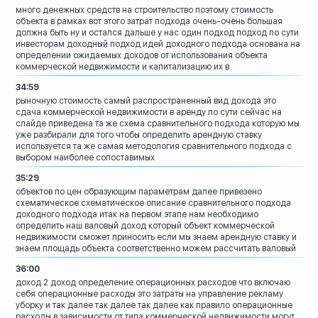
много денежных средств на строительство
поэтому стоимость
объекта в рамках вот
этого затрат подхода
очень-очень большая
должна быть ну и
остался дальше у нас один подход подход
по сути
инвесторам доходный подход
идей доходного подхода основана на
определении ожидаемых доходов от
использования объекта
коммерческой
недвижимости и капитализацию их в
34:59
рыночную стоимость самый
распространенный вид дохода это
сдача
коммерческой недвижимости в аренду по
сути сейчас на
слайде приведена
та же схема сравнительного подхода
которую мы
уже разбирали для того чтобы
определить арендную ставку
используется
та же самая методология сравнительного
подхода с
выбором наиболее сопоставимых
35:29
объектов по цен образующим параметрам
далее привезено
схематическое
схематическое описание сравнительного
подхода
доходного подхода итак на первом этапе
нам необходимо
определить наш валовый
доход который объект коммерческой
недвижимости сможет приносить если мы
знаем арендную ставку и
знаем площадь
объекта
соответственно можем рассчитать валовый
36:00
доход 2 доход определение операционных
расходов
что включаю
себя операционные расходы
это затраты на управление рекламу
уборку
и так далее так далее так далее как
правило операционные
расходы в
зависимости от типа коммерческой
недвижимости могут