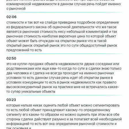
коммерческой недвижимости в данном
случае речь пойдет именно
о рыночной
02:06
стоимости и так вот на слайде приведена
подробное определение
из федерального
закона об оценочной деятельности
что же такое
является рыночная стоимость
несу небольшой комментарий и так
рыночная стоимость
наиболее вероятная цена по которой
объект
объект может быть отчужден на
открытом рынке что ж такой
открытый
рынок открытый рынок это по сути
общедоступный рынок
предложений то есть
02:50
это не купли-продажи объекта
недвижимости двумя соседями или
родственниками или еще кем-то когда по
сути а сделки знаю только
два человека и
сделка не всегда проходит на именно
рыночных
условиях то есть данном случае
речь идет об открытом рынке в
условиях
конкуренции то есть в рынок недвижимости
как правило
высококонкурентный рынок на
практике мне не встречались
какие-
то супер уникальные объекты
03:23
которые нельзя никак оценить любой
объект можно сегментировать
то есть любой объект принадлежит
какому-то определенному
сегменту его
каким-то образом но можно оценить при
этом все обе
стороны сделки действуют
разумно и за полагают всей необходимой
информацией то есть вот она определение
рыночной стоимости и
так основная и