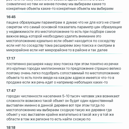
схематично но тем ни менее почему мы
выбираем какие то
конкретные объекты
какие-то конкретные объекты мы выбираем
16:45
пацана образующим параметрам я думаю что
ни для кого не станет
секретом что самый
основной показатель параметр цен
образующие
у недвижимости это
местоположение то есть при подборе самое
важное
вещь которой необходимо уделять внимание
это
местоположению идеально если объект
находится по соседству
если нет по
соседству тома расширяем зону поиска и
смотрим в
микрорайоне если нет
микрорайоне то в районе и так далее
17:17
постепенно расширяя нашу зону поиска при
этом понятно из речки
это крупных
городах миллионниках то предложение
страшно
велико
поэтому очень легко подобрать
сопоставимый по местоположению
объекта
то есть почти везде на каждом адресе
имеется что-то в
продаже
если же речь идет о например небольших
каких-то
17:47
городах численности населения 5-10 тысяч
человек уже возникают
сложности
возможно такой объект он будет один
единственный
выставлен именно в данной
деревне вот при этом тогда по
местоположению мы выбираем сходную такую
же деревне где
объект
у нас выставлен крайне желательно в
такой же у в той же
области в том же
регионе то есть найти схожую по
18:18