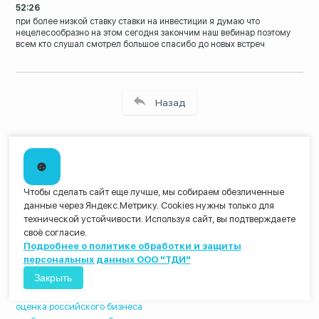
52:26
при более низкой ставку ставки на
инвестиции я думаю что
нецелесообразно на этом сегодня закончим
наш вебинар поэтому
всем кто слушал
смотрел большое спасибо до новых встреч
Назад
Материалы по теме
Чтобы сделать сайт еще лучше, мы собираем обезличенные
финансовая оценка бизнеса
данные через Яндекс.Метрику. Cookies нужны только для
оценка бизнеса методом чистых активов
технической устойчивости. Используя сайт, вы подтверждаете
оценка бизнеса банк
своё согласие.
оценка бизнеса методом капитализации
Подробнее о политике обработки и защиты
денежный поток оценка бизнеса
персональных данных ООО "ТДИ"
оценка бизнес развитие
Закрыть
оценка бизнеса в россии
отчет об оценке бизнеса
оценка российского бизнеса