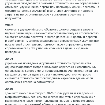
улучшений определяется рыночная
стоимость как как определяется
стоимость
улучшений во-первых нам необходим
обычные затраты на
строительство этих
улучшений и во-вторых вычистить эти
затраты
затраты на износ суммы взносов и
устаревание результате
получается
29:32
стоимость улучшений каким образом можно
определить затраты
первый самый верный вариант это
составить смету на строительство
такого
же объекта достаточно метод длительный
долгий и дорогой
второй вариант можно
воспользоваться справочниками
укрупненных
показателей строительство
примеру такое и справочнику такие
справочнике как у pbs у пвс или coin
мест в данных изданиях
приведена
30:06
укрупненная приведена укрупненная
стоимость строительства
одного
квадратного метра либо можно обратиться
к строительным
организациям которые
могут предоставить расчет исходя из
одного
квадратного метра
здание но вот например
достаточно просто
считается стоимость
быстровозводимых каркасных зданий если
организация строят на потоке такие
30:36
здания то можно там говорить 10-15 тысяч
рублей за квадратный
метр это вот
стоимость самого каркаса при этом в
справочниках
в
групп нём их справочниках приведены
примерно такие же цифры
приводится
сопоставимый объект строительства и
примерная