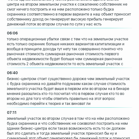
центра на втором земельном
участке к сожалению собственник не
смог
ничего построить
и на нем расположено только будка
охранника
соответственно в первом варианте а наш
объект приносит
собственнику доход он
генерирует высокую прибыль генерирует
денежный поток
во втором случае по сути у нас есть
06:06
только операционные убытки
связи с тем что на земельном участке
есть только охранник больше никаких
вариантов
капитализации и
вообще в принципе доходы
тут нету
так совершенно понятно что
рыночная
стоимость
суммарная рыночная стоимость первого
объекта недвижимости будет больше чем
суммарная рыночная
стоимость 2 объекта
недвижимости то есть земельный участок с
06:40
бизнес-центром стоит существенно дороже
чем земельный участок
с будка охранника
но давайте подумаем каком случае
стоимость
земельного участка будет выше
в первом или во втором на в бинаре
мнения разошлись
кто-то посчитал что в первом случае кто
то во
втором но для того чтобы ответить
правильно на этот вопрос
необходимо
перейти к теория и так виноват ли
07:11
земельный участок во втором случае в том
что на нём расположено
будка охранника и
что собственник не соизволил построить
на нем
здании бизнес-центра
если такая возможность есть то он должен
был это сделать и тогда земельный
участок приносил бы ну и
суммарный этот
объект
генерировал бы денежный поток и приносил