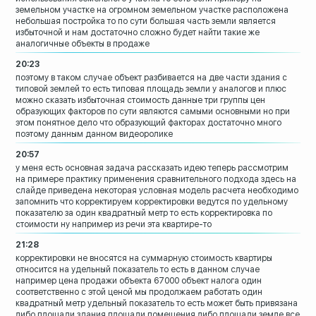
земельном участке на огромном
земельном участке расположена
небольшая
постройка то по сути большая часть земли
является
избыточной
и нам достаточно сложно будет найти
такие же
аналогичные объекты в продаже
20:23
поэтому в таком случае
объект разбивается на две части здания с
типовой землей то есть типовая площадь
земли у аналогов и плюс
можно сказать
избыточная стоимость данные три группы
цен
образующих факторов по сути являются
самыми основными но при
этом понятное
дело что образующий факторах достаточно
много
поэтому данным данном видеоролике
20:57
у меня есть основная задача рассказать
идею теперь рассмотрим
на примере
практику применения сравнительного
подхода здесь на
слайде приведена
некоторая условная модель расчета
необходимо
запомнить что корректируем
корректировки ведутся по удельному
показателю за один квадратный метр то
есть
корректировка по
стоимости ну например
из речи эта квартире-то
21:28
корректировки не вносятся на суммарную
стоимость квартиры
относится на удельный
показатель то есть в данном случае
например цена продажи объекта 67000
объект налога один
соответственно с этой
ценой мы продолжаем работать один
квадратный метр удельный показатель то
есть может быть привязана
либо площади
здания площади помещения либо площади
земле все