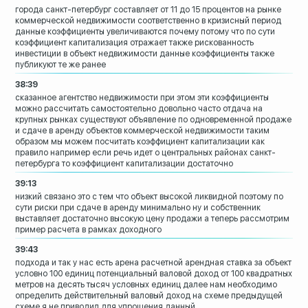
города санкт-петербург составляет от 11
до 15 процентов
на рынке
коммерческой недвижимости
соответственно в кризисный период
данные
коэффициенты увеличиваются
почему потому что по сути
коэффициент
капитализация отражает также
рискованность
инвестиции в объект недвижимости данные
коэффициенты также
публикуют те же ранее
38:39
сказанное агентство недвижимости при
этом эти коэффициенты
можно рассчитать
самостоятельно довольно часто отдача на
крупных рынках существуют объявление по
одновременной продаже
и сдаче в аренду
объектов коммерческой недвижимости
таким
образом мы можем посчитать
коэффициент капитализации как
правило
например если речь идет о центральных
районах санкт-
петербурга
то коэффициент капитализации достаточно
39:13
низкий связано это с тем что объект
высокой ликвидной поэтому по
сути риски
при сдаче в аренду минимально ну и
собственник
выставляет достаточно
высокую цену продажи а теперь рассмотрим
пример расчета в рамках доходного
39:43
подхода и так у нас есть арена
расчетной арендная ставка за объект
условно 100 единиц потенциальный валовой
доход от 100 квадратных
метров на десять
тысяч условных единиц далее нам
необходимо
определить действительный
валовый доход на схеме предыдущей
схеме
я не приводил для упрощения данный