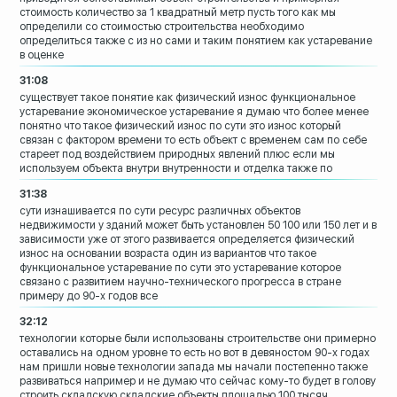
стоимость количество за 1
квадратный метр
пусть того как мы
определили со
стоимостью строительства необходимо
определиться также с из но сами и
таким понятием как устаревание
в оценке
31:08
существует такое понятие как физический
износ
функциональное
устаревание экономическое
устаревание
я думаю что более менее
понятно что
такое физический износ по сути это износ
который
связан с фактором времени то
есть объект с временем сам по себе
стареет под воздействием природных
явлений плюс если мы
используем объекта
внутри внутренности и отделка также по
31:38
сути изнашивается по сути ресурс
различных объектов
недвижимости у зданий
может быть установлен 50 100 или 150 лет
и в
зависимости уже от этого развивается
определяется физический
износ
на основании возраста один из вариантов
что такое
функциональное устаревание по
сути это устаревание которое
связано с
развитием научно-технического прогресса
в стране
примеру до 90-х годов все
32:12
технологии которые были использованы
строительстве они
примерно
оставались на одном уровне то
есть но вот в девяностом 90-х годах
нам
пришли новые технологии запада
мы начали постепенно также
развиваться
например и не думаю что сейчас кому-то
будет в голову
строить
складскую складские объекты площадью 100
тысяч