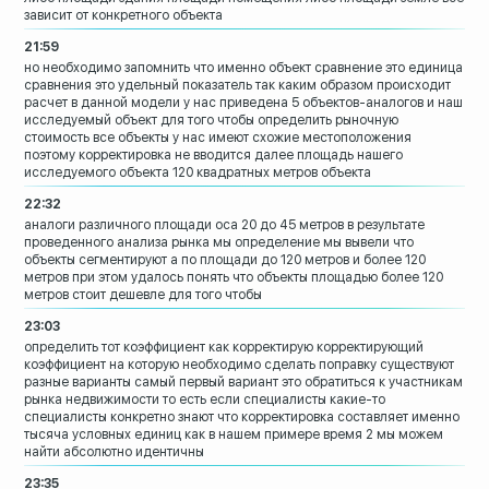
зависит от конкретного объекта
21:59
но необходимо запомнить что именно
объект сравнение это единица
сравнения
это удельный показатель
так каким образом происходит
расчет
в данной модели у нас приведена 5
объектов-аналогов и наш
исследуемый
объект для того чтобы определить
рыночную
стоимость все объекты у нас
имеют схожие местоположения
поэтому
корректировка не вводится
далее площадь нашего
исследуемого
объекта 120 квадратных метров объекта
22:32
аналоги
различного площади оса 20 до 45 метров в
результате
проведенного анализа рынка мы
определение мы вывели что
объекты
сегментируют а по площади до 120 метров
и более 120
метров при этом удалось
понять что объекты площадью более 120
метров стоит дешевле для того чтобы
23:03
определить тот коэффициент как
корректирую корректирующий
коэффициент
на которую необходимо сделать поправку
существуют
разные варианты
самый первый вариант это обратиться к
участникам
рынка недвижимости
то есть если специалисты какие-то
специалисты конкретно знают что
корректировка составляет именно
тысяча
условных единиц как в нашем примере
время 2 мы можем
найти абсолютно
идентичны
23:35