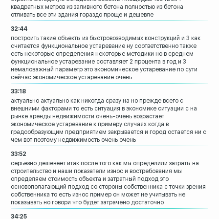
квадратных метров из заливного
бетона полностью из бетона
отливать все
эти здания гораздо проще и дешевле
32:44
построить такие объекты из
быстровозводимых конструкций и
3 как
считается функциональное
устаревание ну соответственно также
есть
некоторые определения некоторые методики
но в среднем
функциональное устаревание
составляет 2 процента в год и 3
немаловажный параметр это экономическое
устаревание
по сути
сейчас
экономическое устаревание очень
33:18
актуально актуально как никогда сразу на
но прежде всего с
внешними факторами то
есть ситуация в экономике ситуации с на
рынке аренды недвижимости
очень-очень возрастает
экономическое
устаревание к примеру случаях когда в
градообразующим предприятием закрывается
и
город остается ни с
чем
вот поэтому недвижимость очень очень
33:52
серьезно дешевеет итак после того как мы
определили затраты на
строительство и
наши показатели
износ и востребования мы
определяем
стоимость объекта и затратный подход это
основополагающий подход со стороны
собственника с точки зрения
собственника
то есть износ пример он может не
учитывать не
показывать но говори что
будет затрачено достаточно
34:25