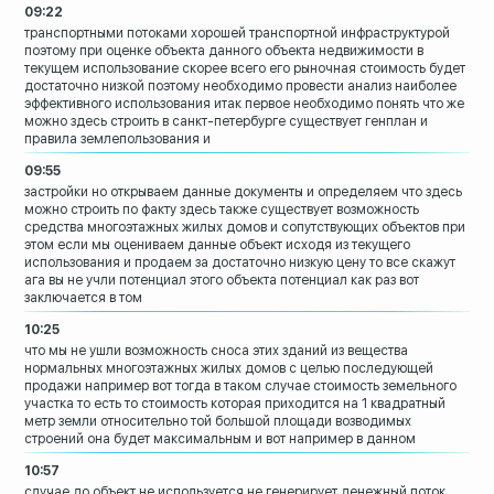
09:22
транспортными потоками хорошей
транспортной инфраструктурой
поэтому при оценке объекта данного
объекта недвижимости в
текущем
использование скорее всего его рыночная
стоимость будет
достаточно низкой
поэтому необходимо провести анализ
наиболее
эффективного использования итак
первое необходимо понять что же
можно
здесь строить в санкт-петербурге
существует
генплан и
правила землепользования и
09:55
застройки
но открываем данные документы и
определяем что здесь
можно строить по
факту здесь также существует возможность
средства многоэтажных жилых домов и
сопутствующих объектов при
этом если мы
оцениваем данные объект исходя из
текущего
использования и продаем за
достаточно низкую цену то все скажут
ага
вы не учли потенциал этого объекта
потенциал как раз вот
заключается в том
10:25
что мы не ушли возможность сноса этих
зданий из вещества
нормальных
многоэтажных жилых домов с целью
последующей
продажи например вот тогда в
таком случае стоимость земельного
участка
то есть то стоимость которая приходится
на 1 квадратный
метр земли
относительно той большой площади
возводимых
строений она будет
максимальным и вот например в данном
10:57
случае до объект не используется не
генерирует денежный поток