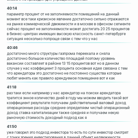
40:14
параметр процент от не заполняемости
помещений на данный
момент все таки
кризисное явление достаточно сильно
отражаются
на рынке коммерческой
движимости и в москве в офисном сегменте
сейчас процент не заполняемости может
достигать 20 25 процентов
в
бизнес-центрах имеющих высокую
классность санкт-петербурге
ситуация
несколько попроще связи с тем что у нас
40:46
достаточно много структуры газпрома
переехала и сняла
достаточно большое
количество площадей поэтому уровень
вакансии составляет в районе 13 15
процентов вот но в данном
случае у нас
коэффициент 3 процента
основная идея связана с тем
что
арендаторы это достаточно не постоянно
существа которые
любят менять как
правило арендуемое помещение вот и как
41:18
раз таки если например у нас арендатор
на поиски арендатора
тратится энное
количество дней в году мы можем вводить
такой вот
коэффициент результате
получаем действительный валовый доход
операционные расходы средние определяем
чистый операционный
доход
ставка капитализации также средняя и
получаем некую
рыночную стоимость доходный подход как я
41:50
уже говорил это подход инвестора то есть
по сути инвестор смотрят
с точки зрения
инвестирования в данный объект
недвижимости