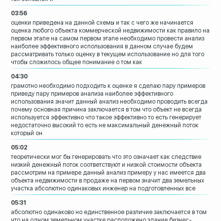
03:56
оценки приведена на данной схемы и так с
чего же начинается
оценка любого объекта
коммерческой недвижимости как правило на
первом этапе на самом первом этапе
необходимо провести анализ
наиболее
эффективного использования в данном
случае
будем
рассматривать только оценку в
текущем использование но для того
чтобы
сложилось общее понимание о том как
04:30
грамотно необходимо подходить к оценке я
сделаю пару примеров
приведу пару
примеров анализа наиболее эффективного
использования значит данный анализ
необходимо проводить
всегда
почему основная причина
заключается в том что объект не всегда
используется эффективно
что такое эффективно то есть генерирует
недостаточно высокий то есть не
максимальный денежный поток
который он
05:02
теоретически мог бы генерировать что это
означает как следствие
низкий денежный поток соответствуют и
низкой стоимости объекта
рассмотрим на
примере
данный анализ примеру у нас имеется два
объекта недвижимости в продаже на первом
значит два земельных
участка абсолютно
одинаковых инженер на подготовленных все
05:31
абсолютно одинаково но единственное
различие заключается в том
что на одном
земельном участке расположено здание
бизнес-