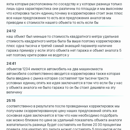
яхты которые расположены по соседству и
у которых разница только
лишь одна
характеристика они различны по площади и
мы выясняем
что котировка тысяч единиц
почему в корректировке стоит знак плюс
все наши предложения то есть все
предложения аналогов мы
приводим к
стоимости нашего объекта то есть если бы
24:12
наш объект был меньше то стоимость
квадратного метра удельная
стоимость
квадратного метра была бы выше поэтому
корректировка
плюс одна тысяча
и третий самый знающий параметр наличие
гаража примеру у если этого объекта нет
гаража и объект аналога
5
нет поэтому крите ровки не водятся у
24:41
объектов 1234 имеются автомобиль на два
машиноместа
автомобиля соответственно
вводится корректировка также которая
была введена с рынка которая составляет
три тысячи триста
условных единиц опять
же идея заключается в том что если бы у
нас
у объекта аналога не было гаража то
он бы стоил дешевле на эту
величину
25:15
соответственно в результате после
проведенных корректировок мы
получаем
скорректированную цену наших предложений
опять же
основная идея заключается в том
что нам необходимо подобрать
как можно
близкие по цене за удельный показатель
объекта аналоги
желательность разница
будет составлять не более 20 30
процентам
правила для квартир это дельта
может составлять 5 процентов если