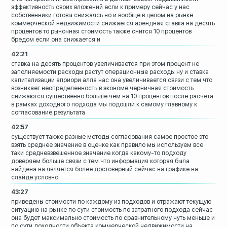
эффективность своих вложений если к
примеру сейчас у нас
собственники готовы
снижаясь но и вообще в целом на рынке
коммерческой недвижимости снижается
арендная ставка на десять
процентов то
рыночная стоимость также снится 10
процентов
бредом если она снижается и
42:21
ставка на десять процентов увеличивается
при этом процент не
заполняемости
расходы растут операционные расходы
ну и ставка
капитализации априори алла
нас она увеличивается связи с тем что
возникает неопределенность в экономе
черничная стоимость
снижаются
существенно больше чем на 10 процентов
после расчета
в рамках доходного подхода
мы подошли к самому главному к
согласование результата
42:57
существует также разные методы
согласования
самое простое это
взять среднее значение
в оценке как правило мы используем все
таки средневзвешенное значение
когда какому-то подходу
доверяем больше
связи с тем что информация которая была
найдена на является более достоверный
сейчас на графике на
слайде условно
43:27
приведены стоимости по каждому из
подходов и отражают текущую
ситуацию на
рынке по сути стоимость по затратного
подхода
сейчас
она будет максимально стоимость
по сравнительному
чуть меньше и
по сути доходности объекта
коммерческой недвижимости на