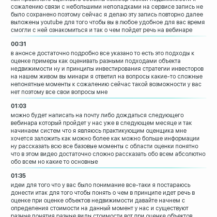
сожалению связи с
небольшими неполадками на сервисе запись
не
было сохранено поэтому сейчас я делаю
эту запись повторно далее
выложены
youtube для того чтобы вы в любое
удобное для вас время
смогли с ней
ознакомиться и так о чем пойдет речь на
вебинаре
00:31
в анонсе достаточно подробно все указано
то есть это подходы к
оценке примеры как
оценивать разными подходами
объекта
недвижимости ну и принципы
инвестирования стратегии инвесторов
на
нашем живом вы минари я ответил на
вопросы какие-то сложные
непонятные
моменты
к сожалению сейчас такой возможности у
вас
нет поэтому все свои вопросы мне
01:03
можно будет написать на почту либо
дождаться следующего
вебинара который
пройдет у нас уже в следующем месяце и
так
начинаем систем что я являюсь
практикующим оценщика мне
хочется
заложить как можно более
как можно больше информации
ну
рассказать всю все базовые моменты с
области оценки понятно
что в этом видео
достаточно сложно рассказать обо всем
абсолютно
обо всем но какие то основные
01:35
идеи для того что у вас было понимание
все-таки я постараюсь
донести
итак для того чтобы понять о чем в
принципе идет речь в
оценке при оценке
объектов недвижимости
давайте начнем с
определения стоимости
на данный момент у нас
и существуют
разные понятия разные виды
стоимости вот при оценке объектов