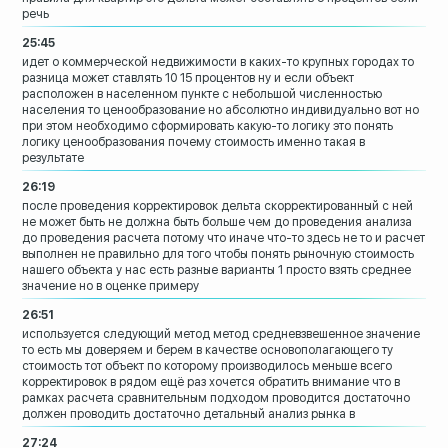
речь
25:45
идет о коммерческой недвижимости
в каких-то крупных городах то
разница
может ставлять 10 15 процентов ну и если
объект
расположен в населенном пункте с
небольшой численностью
населения то
ценообразование но абсолютно
индивидуально вот но
при этом необходимо
сформировать какую-то логику
это понять
логику ценообразования почему
стоимость именно такая в
результате
26:19
после проведения корректировок дельта
скорректированный
с ней
не может быть не должна быть
больше чем до проведения анализа
до проведения расчета потому что иначе
что-то здесь не то и расчет
выполнен не
правильно для того чтобы понять рыночную
стоимость
нашего объекта у нас есть
разные варианты 1 просто взять среднее
значение но в оценке примеру
26:51
используется следующий метод метод
средневзвешенное значение
то есть мы
доверяем и берем в качестве
основополагающего ту
стоимость тот
объект по которому производилось меньше
всего
корректировок в рядом ещё раз
хочется обратить внимание что в
рамках
расчета сравнительным подходом
проводится достаточно
должен проводить
достаточно детальный анализ рынка в
27:24