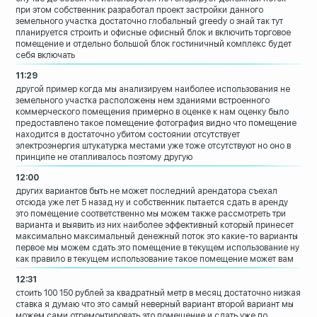
при этом
собственник разработал проект застройки
данного
земельного участка достаточно
глобальный greedy о знай так тут
планируется строить и офисные
офисный блок и включить торговое
помещение и отдельно большой блок
гостиничный комплекс будет
себя включать
11:29
другой пример когда мы анализируем
наиболее использования не
земельного участка расположены нем
зданиями встроенного
коммерческого
помещения примерно в оценке к нам оценку
было
предоставлено такое помещение
фотография видно что помещение
находится
в достаточно убитом состоянии
отсутствует
электроэнергия штукатурка
местами уже тоже отсутствуют но оно в
принципе не отапливалось поэтому другую
12:00
других вариантов быть не может последний
арендатора съехал
отсюда уже лет 5 назад
ну и собственник пытается сдать в аренду
это помещение соответственно мы можем
также рассмотреть три
варианта и выявить
из них наиболее эффективный который
принесет
максимально максимальный
денежный поток
это какие-то варианты
первое мы можем
сдать это помещение в текущем
использование ну
как правило в текущем
использование такое помещение может вам
12:31
стоить 100 150 рублей за квадратный метр
в месяц
достаточно низкая
ставка я думаю что это
самый
неверный вариант второй вариант мы
можем
сами отремонтировать это помещение и
сдать уже по