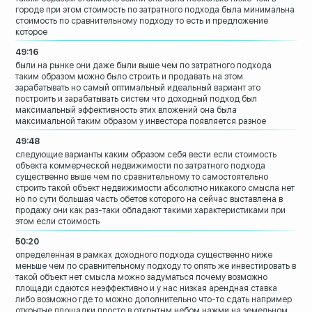
городе
при этом стоимость по затратного подхода
была минимальна
стоимость по
сравнительному подходу то есть и
предложение
которое
49:16
были на рынке они даже были выше чем по
затратного подхода
таким образом можно
было строить и продавать на этом
зарабатывать но самый оптимальный
идеальный вариант это
построить и
зарабатывать систем что доходный подход
был
максимальный эффективность этих
вложений она была
максимальной таким
образом у инвестора появляется разное
49:48
следующие варианты каким образом себя
вести если стоимость
объекта
коммерческой недвижимости по затратного
подхода
существенно выше чем по
сравнительному то самостоятельно
строить
такой объект недвижимости абсолютно
никакого смысла нет
но по сути большая
часть обетов которого на сейчас
выставлена в
продажу они как раз-таки
обладают такими характеристиками при
этом если стоимость
50:20
определенная в рамках доходного подхода
существенно ниже
меньше чем по
сравнительному подходу то опять же
инвестировать в
такой объект нет смысла
можно задуматься почему возможно
площади
сдаются неэффективно и у нас низкая
арендная ставка
либо возможно где то
можно дополнительно что-то сдать
например
открытые площадки
просто в открытым небом нажми на
земельном