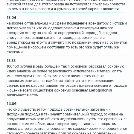
высокой ставке
для этого правда на потребуется привлечь
средства
на ремонт но чаще всего и я
думаю что третий вариант является
13:04
наиболее оптимальным мы сдаем помещение
арендатору с которым
договариваемся что
он сделает ремонт и фиксируем низкого
арендную ставку на какой-то определенный
период
благодаря
этому по прошествии какого-то
периода времени если с
арендатором на
что-то и случится то по крайней мере нас
останется
помещение в хорошем состоянии
то есть это уже будет опять же
ставками
13:33
100 150 рублей в разы больше и так я
основном рассказал основную
идею
анализа не более эффективного
использования теперь опять
мы переходим
к нашей схеме с чего начинается оценка
недвижимости
анализ наиболее эффективного
использования
сейчас мы не рассматриваем
мы рассматриваем основные подходы
к
оценке всего существуют основную
основная методология
заключается в том
14:06
что оно существует три подхода
сравнительной затратный и
доходные
подходы и так значит
сравнительный подход основан на
получении стоимости объекта недвижимости
путем его сравнения с
сопоставимыми
объектами которые предлагаются на
открытом
рынке далее
вносится определенные корректировки и
определяется
стоимость объекта
затратный подход основан на определении