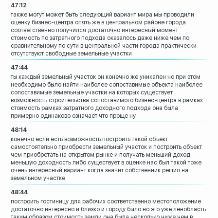
47:12
также могут может быть следующий вариант
мира мы проводили
оценку бизнес-центра
опять же в центральном районе города
соответственно получился достаточно
интересный момент
стоимость по
затратного подхода оказалось даже ниже
чем по
сравнительному по сути в
центральной части города практически
отсутствуют свободные земельные участки
47:44
ты каждый земельный участок он конечно
же уникален но при этом
необходимо было
найти наиболее сопоставимые объекта
наиболее
сопоставимые земельные участки
на которых существует
возможность
строительства сопоставимого
бизнес-центра в рамках
стоимость рамках
затратного доходного подхода она была
примерно одинаково означает что проще ну
48:14
конечно если есть возможность построить
такой объект
самостоятельно приобрести земельный
участок и построить объект
чем приобретать на открытом рынке и
получать меньший доход
меньшую
доходность либо существует в оценке нас
был такой тоже
очень интересный вариант
когда значит
собственник решил на
земельном участке
48:44
построить гостиницу для рабочих
соответственно
местоположение
достаточно интересно и
близко и городу было но это уже
ленобласть
таким образом стоимость земли
она была несколько ниже чем в