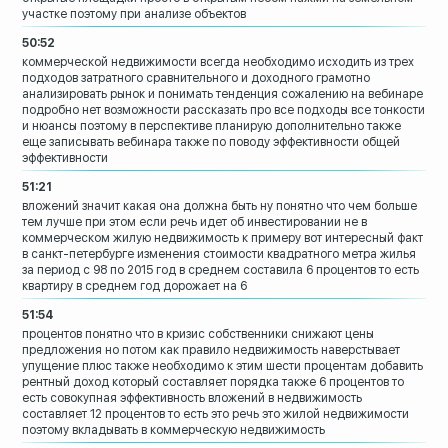
участке
поэтому при анализе объектов
50:52
коммерческой недвижимости
всегда необходимо исходить из трех
подходов затратного сравнительного и
доходного
грамотно
анализировать рынок и понимать
тенденция сожалению на вебинаре
подробно
нет возможности рассказать про все
подходы все тонкости
и нюансы поэтому в
перспективе планирую дополнительно также
еще записывать вебинара также по поводу
эффективности общей
эффективности
51:21
вложений значит какая она должна быть
ну понятно что чем больше
тем лучше при
этом если речь идет об инвестировании не
в
коммерческом жилую недвижимость
к примеру вот интересный факт
в
санкт-петербурге
изменения стоимости квадратного метра
жилья
за период с 98 по 2015 год в
среднем составила 6 процентов то есть
квартиру в среднем год дорожает на 6
51:54
процентов понятно что в кризис
собственники снижают цены
предложения но
потом как правило недвижимость
наверстывает
упущение плюс также
необходимо к этим шести процентам
добавить
рентный доход который
составляет порядка также 6 процентов то
есть совокупная эффективность вложений в
недвижимость
составляет 12 процентов то
есть это речь это жилой недвижимости
поэтому вкладывать в коммерческую
недвижимость