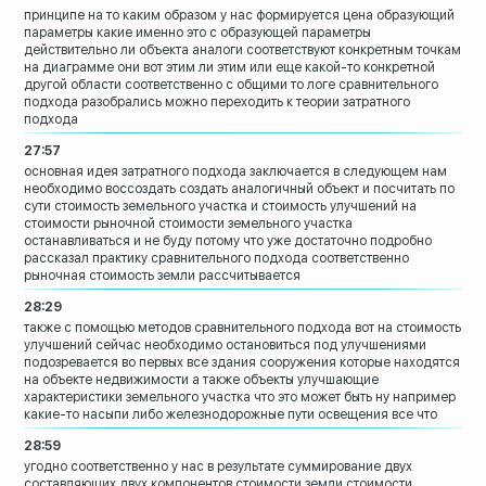
принципе на то каким образом у нас
формируется цена образующий
параметры
какие именно это с образующей параметры
действительно ли
объекта аналоги соответствуют конкретным
точкам
на диаграмме они вот этим ли этим
или еще какой-то конкретной
другой
области
соответственно с общими то логе
сравнительного
подхода разобрались можно
переходить к теории затратного
подхода
27:57
основная идея затратного подхода
заключается в следующем нам
необходимо
воссоздать
создать аналогичный объект и посчитать
по
сути стоимость земельного участка и
стоимость улучшений на
стоимости
рыночной стоимости земельного участка
останавливаться и не буду потому что уже
достаточно подробно
рассказал практику
сравнительного подхода соответственно
рыночная стоимость земли рассчитывается
28:29
также с помощью методов сравнительного
подхода вот на стоимость
улучшений
сейчас необходимо остановиться под
улучшениями
подозревается во первых все
здания сооружения которые находятся
на
объекте недвижимости
а также объекты улучшающие
характеристики земельного участка что
это может быть ну например
какие-то
насыпи либо
железнодорожные пути освещения все что
28:59
угодно соответственно у нас в результате
суммирование двух
составляющих двух
компонентов стоимости земли стоимости