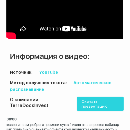
Информация о видео:
Источник:
YouTube
Метод получения текста:
Автоматическое
распознавание
О компании
8 (800) 200-33-08
Скачать
TerraDocsInvest
презентацию
Бесплатный звонок по всей России
00:00
коллеги всем доброго времени суток 1
июля в нас прошел вебинар
как правильно
оценивать объекты коммерческой
недвижимости к