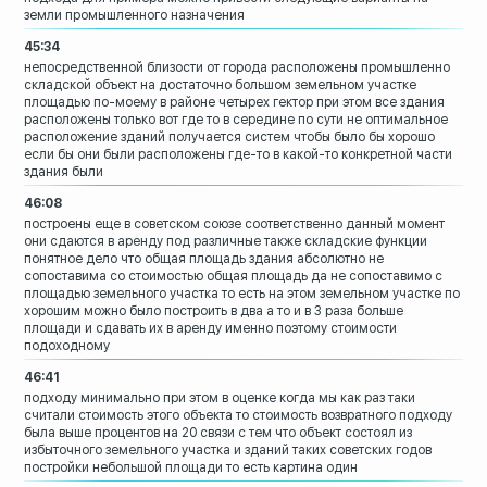
земли промышленного назначения
45:34
непосредственной близости от города
расположены промышленно
складской объект
на достаточно большом земельном участке
площадью по-моему в районе четырех
гектор при этом все здания
расположены
только вот где то в середине по сути не
оптимальное
расположение зданий
получается систем чтобы было бы хорошо
если бы они были расположены где-то в
какой-то конкретной части
здания были
46:08
построены еще в советском союзе
соответственно данный момент
они сдаются
в аренду под различные также складские
функции
понятное дело что общая площадь здания
абсолютно не
сопоставима со стоимостью
общая площадь да не сопоставимо с
площадью земельного участка то есть на
этом земельном участке по
хорошим можно
было построить в два а то и в 3 раза
больше
площади и сдавать их в аренду
именно поэтому стоимости
подоходному
46:41
подходу минимально при этом в оценке
когда мы как раз таки
считали стоимость
этого объекта то стоимость возвратного
подходу
была выше процентов на 20 связи
с тем что объект состоял из
избыточного
земельного участка и зданий
таких советских годов
постройки
небольшой площади то есть картина один