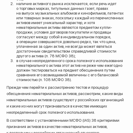
наличие активного рынка исключается, если речь идет
о торговых марках, титульных данных газет, правах
на выпуск музыкальных альбомов и кинофильмов, патентах
или товарных знаках, поскольку каждый из перечисленных
активов имеет уникальный характер, и хотя
нематериальные активы являются предметом купли-
продажи, условия договоров покупатели и продавцы
согласуют между собой в индивидуальном порядке,
а операции совершаются довольно редко, так что цена,
уплаченная за один актив, не всегда может являться
достаточным свидетельством справедливой стоимости
другого актива (п. 78 МСФО 38);
в случае неопределенного срока полезного использования
нематериального актива этот актив не реже чем ежегодно
должен тестироваться на предмет обесценения путем
сравнения его возмещаемой величины с его балансовой
стоимостью (п. 108 МСФО 38).
Прежде чем перейти к рассмотрению тестов и процедур
обесценения нематериальных активов, рассмотрим, какие виды
нематериальных активов существуют у российских организаций
и какие из них могут признаваться в качестве имеющих
неопределенный срок полезного использования.
В соответствии с установленными МСФО (IAS) 38 критериями
признания активов в качестве нематериальных активов,
к последним у российских организаций относятся: