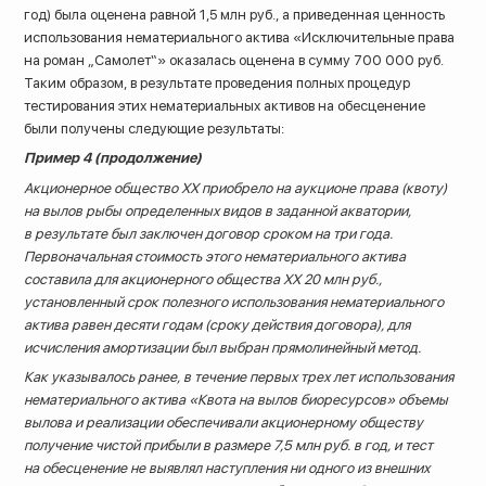
год) была оценена равной 1,5 млн руб., а приведенная ценность
использования нематериального актива «Исключительные права
на роман „Самолет“» оказалась оценена в сумму 700 000 руб.
Таким образом, в результате проведения полных процедур
тестирования этих нематериальных активов на обесценение
были получены следующие результаты:
Пример 4 (продолжение)
Акционерное общество XX приобрело на аукционе права (квоту)
на вылов рыбы определенных видов в заданной акватории,
в результате был заключен договор сроком на три года.
Первоначальная стоимость этого нематериального актива
составила для акционерного общества ХХ 20 млн руб.,
установленный срок полезного использования нематериального
актива равен десяти годам (сроку действия договора), для
исчисления амортизации был выбран прямолинейный метод.
Как указывалось ранее, в течение первых трех лет использования
нематериального актива «Квота на вылов биоресурсов» объемы
вылова и реализации обеспечивали акционерному обществу
получение чистой прибыли в размере 7,5 млн руб. в год, и тест
на обесценение не выявлял наступления ни одного из внешних