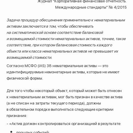
Журнал "Корпоративная финансовая отчетность.
Международные стандарты" № 4/2015
Задача процедур обесценения применительно к нематериальным
активам заключается в том, чтобы обеспечивать
на систематической основе соответствие балансовой
и возмещаемой стоимости нематериальных активов, точнее, такое
соответствие, при котором балансовая стоимость каждого
объекта или класса нематериальных активов не превышает их
возмещаемой стоимости.
Согласно МСФО (IAS) 38 нематериальные активы — это
идентифицируемые немонетарные активы, которые не имеют
физической формы.
Для того чтобы некоторый объект, который может быть отнесен
к нематериальным активам, мог быть признан в качестве актива
8 (800) 200-33-08
(а не списан на затраты текущего периода), должны
в обязательном порядке выполняться следующие критерии
Бесплатный звонок по всей России
признания:
- «Актив должен контролироваться организацией в результате:
прошлых событий;