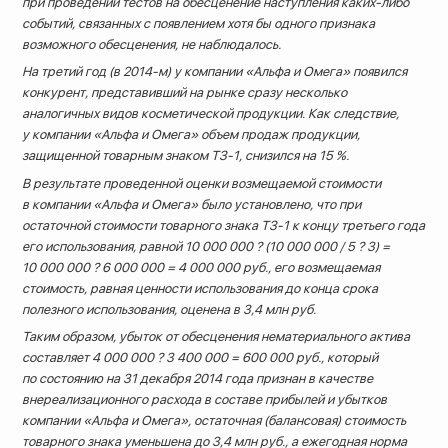
при проведении тестов на обесценение наступления каких-либо
событий, связанных с появлением хотя бы одного признака
возможного обесценения, не наблюдалось.
На третий год (в 2014-м) у компании «Альфа и Омега» появился
конкурент, представивший на рынке сразу несколько
аналогичных видов косметической продукции. Как следствие,
у компании «Альфа и Омега» объем продаж продукции,
защищенной товарным знаком ТЗ-1, снизился на 15 %.
В результате проведенной оценки возмещаемой стоимости
в компании «Альфа и Омега» было установлено, что при
остаточной стоимости товарного знака ТЗ-1 к концу третьего года
его использования, равной 10 000 000 ? (10 000 000 / 5 ? 3) =
10 000 000 ? 6 000 000
= 4 000 000 руб., его возмещаемая
стоимость, равная ценности использования до конца срока
полезного использования, оценена
в 3,4 млн руб.
Таким образом, убыток от обесценения нематериального актива
составляет 4 000 000 ? 3 400 000 = 600 000 руб., который
по состоянию на 31 декабря 2014 года признан в качестве
внереализационного расхода в составе прибылей и убытков
компании «Альфа и Омега», остаточная (балансовая) стоимость
товарного знака уменьшена до 3,4 млн руб., а ежегодная норма