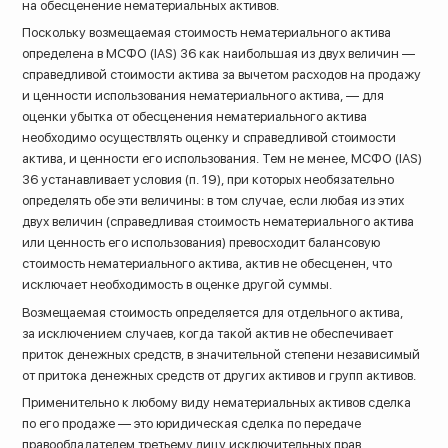
на обесценение нематериальных активов.
Поскольку возмещаемая стоимость нематериального актива
определена в МСФО (IAS) 36 как наибольшая из двух величин —
справедливой стоимости актива за вычетом расходов на продажу
и ценности использования нематериального актива, — для
оценки убытка от обесценения нематериального актива
необходимо осуществлять оценку и справедливой стоимости
актива, и ценности его использования. Тем не менее, МСФО (IAS)
36 устанавливает условия (п. 19), при которых необязательно
определять обе эти величины: в том случае, если любая из этих
двух величин (справедливая стоимость нематериального актива
или ценность его использования) превосходит балансовую
стоимость нематериального актива, актив не обесценен, что
исключает необходимость в оценке другой суммы.
Возмещаемая стоимость определяется для отдельного актива,
за исключением случаев, когда такой актив не обеспечивает
приток денежных средств, в значительной степени независимый
от притока денежных средств от других активов и групп активов.
Применительно к любому виду нематериальных активов сделка
по его продаже — это юридическая сделка по передаче
правообладателем третьему лицу исключительных прав