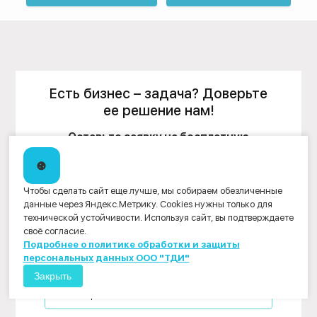
Есть бизнес – задача? Доверьте
ее решение нам!
Оставьте заявку на бесплатную
консультацию.
Заполните указанные ниже поля или позвоните по
Чтобы сделать сайт еще лучше, мы собираем обезличенные
бесплатному номеру
8 (800) 200 - 33 - 08
, чтобы один из
данные через Яндекс.Метрику. Cookies нужны только для
наших специалистов мог связаться с Вами и ответить на
технической устойчивости. Используя сайт, вы подтверждаете
все вопросы, связанные с оценкой бизнеса или другими
нашими услугами. Это абсолютно бесплатно.
своё согласие.
Подробнее о политике обработки и защиты
персональных данных ООО "ТДИ"
Закрыть