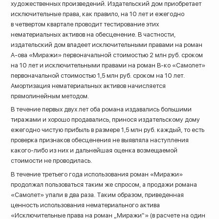
художественных произведений. Издательский дом приобретает
исключительные права, как правило, на 10 лет и ежегодно
в четвертом квартале проводит тестирование этих
нематериальных активов на обесценение. В частности,
издательский дом владеет исключительными правами на роман
А-ова «Миражи» первоначальной стоимостью 2 млн руб. сроком
на 10 лет и исключительными правами на роман В-ко «Самолет»
первоначальной стоимостью 1,5 млн руб. сроком на 10 лет.
Амортизация нематериальных активов начисляется
прямолинейным методом.
В течение первых двух лет оба романа издавались большими
тиражами и хорошо продавались, принося издательскому дому
ежегодно чистую прибыль в размере 1,5 млн руб. каждый, то есть
проверка признаков обесценения не выявляла наступления
какого-либо из них и дальнейшая оценка возмещаемой
стоимости не проводилась.
В течение третьего года использования роман «Миражи»
продолжал пользоваться таким же спросом, а продажи романа
«Самолет» упали в два раза. Таким образом, приведенная
ценность использования нематериального актива
«Исключительные права на роман „Миражи“» (в расчете на один