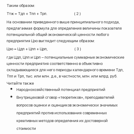
Таким образом:
Ттж = Тдп + Тпп + Трп. ( 2 )
На основании приведенного выше принципиального подхода,
предлагаемая формула для определения величины показателя
потенциальной общей экономической ценности любого
предприятия Цэо выглядит следующим образом:
Цэо = Цдп + Цпп + Црп, ( 3 )
где Цдп, Цпп и Црп – потенциальные суммарные экономические
ценности предприятия соответственно в объективно
складывающиеся для него периоды календарного времени Тдп,
Тпп и Трп, тыс. или млн. д.е., в частности, млн. или млрд. руб.
Читайте также
Народнохозяйственный потенциал предприятий
Внутрицеховой сговор «теоретиков», преподавателей
вопросов оценки и оценщиков экономически значимых
предприятий против использования современных
креативных методов определения их достоверной
стоимости