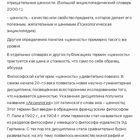
отрицательные ценности. (Большой энциклопедический словарь.
2000 г.);
- ценность – качество или свойство предмета, которое делает его
полезным, желательным и ценимым (Психологическая
энциклопедия).
Другие определения понятия «ценность» примерно такого же
уровня.
В отдельных словарях и других публикациях термин «ценность»
трактуется как цена и стоимость, что само по себе образец
абсурда.
Философской категории «ценность» удивительно повезло. В
самом начале 20-го века появилась новая научно-гуманитарная
дисциплина, посвящённая всесторонним исследованиям того,
что называется ценностью. Указанная дисциплина получила
название
«Аксиология
» (от латинского слова axia – ценность).
Этот термин был введен в обращение французским философом
П. Лапи в 1902 г., а в 1904 г. этим термином стал называться один
из разделов философии у немецкого философа-идеалиста Эд.
Гартмана. С тех пор эта дисциплина стала сравнительно бурно
развиваться: на эту тему появилось множество монографий и