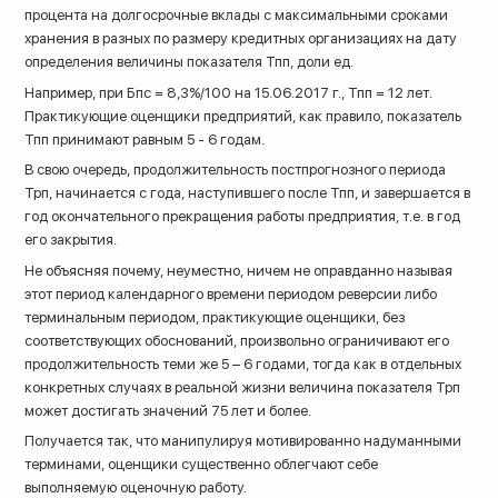
процента на долгосрочные вклады с максимальными сроками
хранения в разных по размеру кредитных организациях на дату
определения величины показателя Тпп, доли ед.
Например, при Бпс = 8,3%/100 на 15.06.2017 г., Тпп = 12 лет.
Практикующие оценщики предприятий, как правило, показатель
Тпп принимают равным 5 - 6 годам.
В свою очередь, продолжительность постпрогнозного периода
Трп, начинается с года, наступившего после Тпп, и завершается в
год окончательного прекращения работы предприятия, т.е. в год
его закрытия.
Не объясняя почему, неуместно, ничем не оправданно называя
этот период календарного времени периодом реверсии либо
терминальным периодом, практикующие оценщики, без
соответствующих обоснований, произвольно ограничивают его
продолжительность теми же 5 – 6 годами, тогда как в отдельных
конкретных случаях в реальной жизни величина показателя Трп
может достигать значений 75 лет и более.
Получается так, что манипулируя мотивированно надуманными
терминами, оценщики существенно облегчают себе
выполняемую оценочную работу.