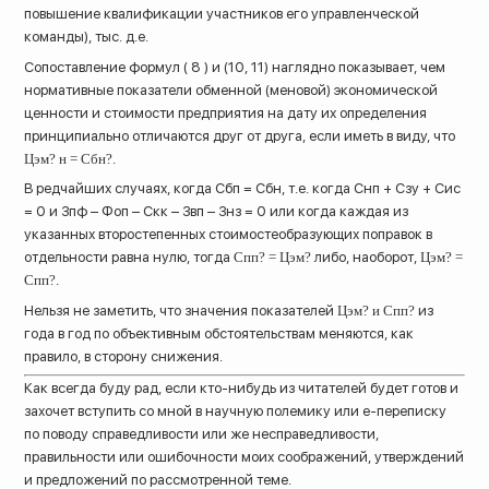
повышение квалификации участников его управленческой
команды), тыс. д.е.
Сопоставление формул ( 8 ) и (10, 11) наглядно показывает, чем
нормативные показатели обменной (меновой) экономической
ценности и стоимости предприятия на дату их определения
принципиально отличаются друг от друга, если иметь в виду, что
Цэм? н = Сбн?.
В редчайших случаях, когда Сбп = Сбн, т.е. когда Снп + Сзу + Сис
= 0 и Зпф – Фоп – Скк – Звп – Знз = 0 или когда каждая из
указанных второстепенных стоимостеобразующих поправок в
отдельности равна нулю, тогда
Спп? = Цэм?
либо, наоборот,
Цэм? =
Спп?.
Нельзя не заметить, что значения показателей
Цэм? и Спп?
из
года в год по объективным обстоятельствам меняются, как
правило, в сторону снижения.
Как всегда буду рад, если кто-нибудь из читателей будет готов и
захочет вступить со мной в научную полемику или е-переписку
по поводу справедливости или же несправедливости,
правильности или ошибочности моих соображений, утверждений
и предложений по рассмотренной теме.