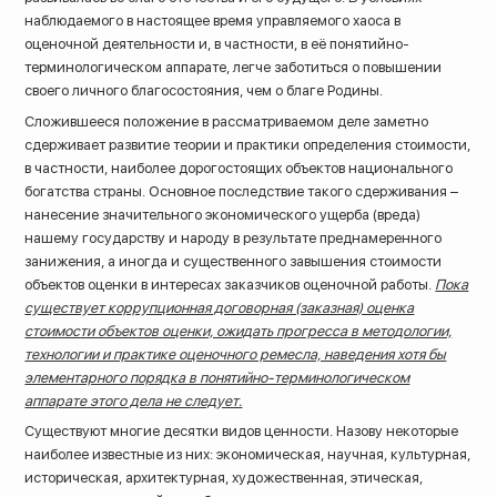
наблюдаемого в настоящее время управляемого хаоса в
оценочной деятельности и, в частности, в её понятийно-
терминологическом аппарате, легче заботиться о повышении
своего личного благосостояния, чем о благе Родины.
Сложившееся положение в рассматриваемом деле заметно
сдерживает развитие теории и практики определения стоимости,
в частности, наиболее дорогостоящих объектов национального
богатства страны. Основное последствие такого сдерживания –
нанесение значительного экономического ущерба (вреда)
нашему государству и народу в результате преднамеренного
занижения, а иногда и существенного завышения стоимости
объектов оценки в интересах заказчиков оценочной работы.
Пока
существует коррупционная договорная (заказная) оценка
стоимости объектов оценки, ожидать прогресса в методологии,
технологии и практике оценочного ремесла, наведения хотя бы
элементарного порядка в понятийно-терминологическом
аппарате этого дела не следует.
Существуют многие десятки видов ценности. Назову некоторые
наиболее известные из них: экономическая, научная, культурная,
историческая, архитектурная, художественная, этическая,