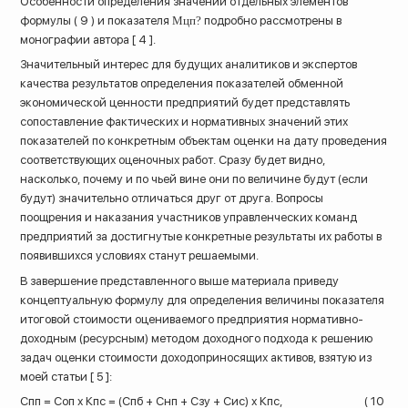
Особенности определения значений отдельных элементов
формулы ( 9 ) и показателя
Мцп?
подробно рассмотрены в
монографии автора [ 4 ].
Значительный интерес для будущих аналитиков и экспертов
качества результатов определения показателей обменной
экономической ценности предприятий будет представлять
сопоставление фактических и нормативных значений этих
показателей по конкретным объектам оценки на дату проведения
соответствующих оценочных работ. Сразу будет видно,
насколько, почему и по чьей вине они по величине будут (если
будут) значительно отличаться друг от друга. Вопросы
поощрения и наказания участников управленческих команд
предприятий за достигнутые конкретные результаты их работы в
появившихся условиях станут решаемыми.
В завершение представленного выше материала приведу
концептуальную формулу для определения величины показателя
итоговой стоимости оцениваемого предприятия нормативно-
доходным (ресурсным) методом доходного подхода к решению
задач оценки стоимости доходоприносящих активов, взятую из
моей статьи [ 5 ]:
Спп = Соп х Кпс = (Спб + Снп + Сзу + Сис) х Кпс, ( 10