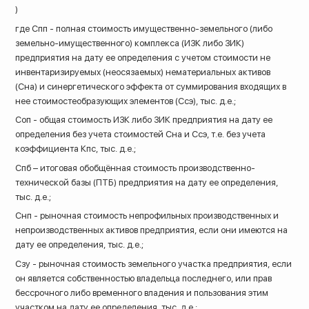
)
где Спп - полная стоимость имущественно-земельного (либо
земельно-имущественного) комплекса (ИЗК либо ЗИК)
предприятия на дату ее определения с учетом стоимости не
инвентаризируемых (неосязаемых) нематериальных активов
(Сна) и синергетического эффекта от суммирования входящих в
нее стоимостеобразующих элементов (Ссэ), тыс. д.е.;
Соп - общая стоимость ИЗК либо ЗИК предприятия на дату ее
определения без учета стоимостей Сна и Ссэ, т.е. без учета
коэффициента Кпс, тыс. д.е.;
Спб – итоговая обобщённая стоимость производственно-
технической базы (ПТБ) предприятия на дату ее определения,
тыс. д.е.;
Снп - рыночная стоимость непрофильных производственных и
непроизводственных активов предприятия, если они имеются на
дату ее определения, тыс. д.е.;
Сзу - рыночная стоимость земельного участка предприятия, если
он является собственностью владельца последнего, или прав
бессрочного либо временного владения и пользования этим
участком на дату ее определения, тыс. д.е.;