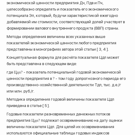
экономической ценности предприятия Дч, Пдв и Пч,
целесообразно определять и показатель его экономического
потенциала Эп, который, будучи характеристикой ежегодно
добавляемой им стоимости, соответствующей долей участвует в
формировании валового внутреннего продукта (ВВП) страны.
Методы определения величины всех указанных выше
показателей экономической ценности любого предприятия
представлены в монографиях автора этой статьи [ 3, 4 ].
Концептуальная формула для расчёта показателя Цдп может
быть представлена в следующем виде:
где
Цдп?
- показатель потенциальной годовой экономической
ценности предприятия в
?
- том году допрогнозного периода его
производственно-хозяйственной деятельности Тдп, тыс. д.е./г
или млн. руб./г.
Методика определения годовой величины показателя Цдп
приведена в статье [ 5 ].
Годовые показатели разновременных денежных потоков
предприятия
Цдп?
подлежат осовремениванию на дату оценки
величины показателя Цдп. Для целей их осовременивания
используются официальные таблицы годовых индексов