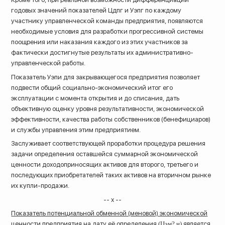
годовых значений показателей Цдпг и Уэпг по каждому
участнику управленческой команды предприятия, появляются
необходимые условия для разработки прогрессивной системы
поощрения или наказания каждого из этих участников за
фактически достигнутые результаты их административно-
управленческой работы.
Показатель Уэпи для закрывающегося предприятия позволяет
подвести общий социально-экономический итог его
эксплуатации с момента открытия и до списания, дать
объективную оценку уровня результативности, экономической
эффективности, качества работы собственников (бенефициаров)
и службы управления этим предприятием.
Заслуживает соответствующей проработки процедура решения
задачи определения оставшейся суммарной экономической
ценности доходоприносящих активов для второго, третьего и
последующих приобретателей таких активов на вторичном рынке
их купли-продажи.
-- х --
Показатель потенциальной обменной (меновой) экономической
ценности предприятия на дату её определения
(Цэм? н)
является