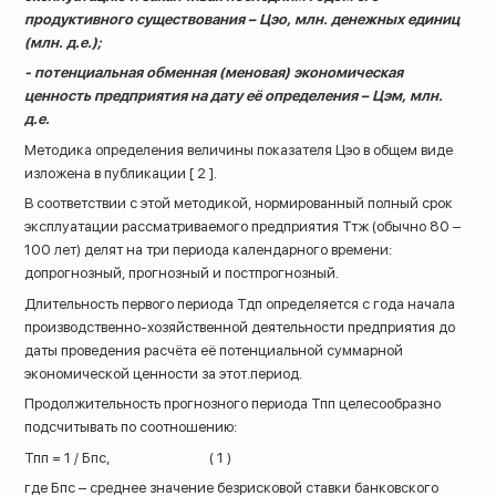
продуктивного существования – Цэо, млн. денежных единиц
(млн. д.е.);
- потенциальная обменная (меновая) экономическая
ценность предприятия на дату её определения – Цэм, млн.
д.е.
Методика определения величины показателя Цэо в общем виде
изложена в публикации [ 2 ].
В соответствии с этой методикой, нормированный полный срок
эксплуатации рассматриваемого предприятия Ттж (обычно 80 –
100 лет) делят на три периода календарного времени:
допрогнозный, прогнозный и постпрогнозный.
Длительность первого периода Тдп определяется с года начала
производственно-хозяйственной деятельности предприятия до
даты проведения расчёта её потенциальной суммарной
экономической ценности за этот.период.
Продолжительность прогнозного периода Тпп целесообразно
подсчитывать по соотношению:
Тпп = 1 / Бпс, ( 1 )
где Бпс – среднее значение безрисковой ставки банковского