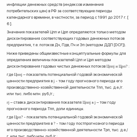
инфляции денежных средств (индексов изменения
потребительских цен) в РФ за соответствующие периоды
календарного времени, в частности, за период с 1991 до 2017 г. [
6 ].
Значения показателей Цпп и Црп определяются только методом
дисконтирования соответствующих годовых денежных потоков
предприятия, т.е. потоков Дч, Пдв, Пч и Эп (методом ДДП [DCF]).
Ниже приведены общеизвестные концептуальные формулы для
определения величины показателей Цпп и Црп методом
дисконтирования годовых чистых денежных потоков
Цппj и Црп?
:
где
Цппj
– показатель потенциальной годовой экономической
ценности предприятия в
j
- том году прогнозного периода его
производственно-хозяйственной деятельности Тпп, тыс. д.е./г.
или тыс. либо млн. руб./г.;
гj
– ставка дисконтирования показателя
Цппj в j
– том году
прогнозного периода Тпп, доли единицы.
где
Црп?
- показатель потенциальной годовой экономической
ценности предприятия в
?
- том году постпрогнозного периода
его производственно-хозяйственной деятельности Трп, тыс. д.е./
г. или тыс. либо млн. руб./г.;