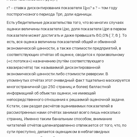
г?
- ставка дисконтирования показателя
Црп? в ?
– том году
постпрогнозного периода Трп, доли единицы.
Есть убедительные доказательства того, что во многих случаях
оценки величины показателя Цэо, доля показателя Црп в первом
показателе может достигать и даже превышать 80,0% [ 7, 8 ]. То
есть, вся оценка величины показателей общей и обменной
экономической ценности, а также стоимости предприятий, в
соответствующих отчётах об оценке, сводится к произвольному
(«с потолка») назначению (путём соответствующего
квазирасчёта) так называемой дисконтированной
экономической ценности либо стоимости реверсии. В
упомянутых отчётах этот очевидный факт тщательно маскируется
многостраничной (до 250 страниц и более) балластной
информацией об объектах оценки, не имеющей
непосредственного отношения к решаемой оценочной задаче.
Кстати, сам раздел расчётов оцениваемых показателей в
рассмотренных нами отчётах занимал всего лишь несколько
страниц. Именно таким банальным способом, внимание
читателей отчётов целенаправленно отвлекается от того, что, по
сути преступно, делается оценщиком в неблаговидных