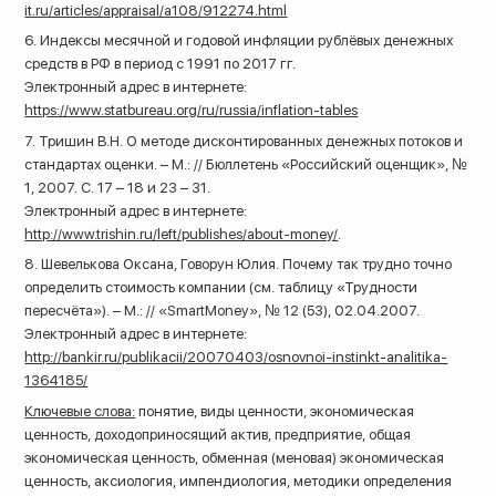
it.ru/articles/appraisal/a108/912274.html
6. Индексы месячной и годовой инфляции рублёвых денежных
средств в РФ в период с 1991 по 2017 гг.
Электронный адрес в интернете:
https://www.statbureau.org/ru/russia/inflation-tables
7. Тришин В.Н. О методе дисконтированных денежных потоков и
стандартах оценки. – М.: // Бюллетень «Российский оценщик», №
1, 2007. С. 17 – 18 и 23 – 31.
Электронный адрес в интернете:
http://www.trishin.ru/left/publishes/about-money/
.
8. Шевелькова Оксана, Говорун Юлия. Почему так трудно точно
определить стоимость компании (см. таблицу «Трудности
пересчёта»). – М.: // «SmartMoney», № 12 (53), 02.04.2007.
Электронный адрес в интернете:
http://bankir.ru/publikacii/20070403/osnovnoi-instinkt-analitika-
1364185/
Ключевые слова:
понятие, виды ценности, экономическая
ценность, доходоприносящий актив, предприятие, общая
экономическая ценность, обменная (меновая) экономическая
ценность, аксиология, импендиология, методики определения