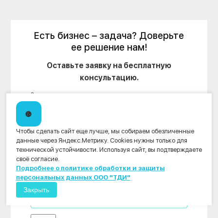
Есть бизнес – задача? Доверьте
ее решение нам!
Оставьте заявку на бесплатную
консультацию.
Заполните указанные ниже поля или позвоните по
бесплатному номеру
8 (800) 200 - 33 - 08
, чтобы один из
наших специалистов мог связаться с Вами и ответить на
все вопросы, связанные с оценкой бизнеса или другими
нашими услугами. Это абсолютно бесплатно.
Чтобы сделать сайт еще лучше, мы собираем обезличенные
данные через Яндекс.Метрику. Cookies нужны только для
технической устойчивости. Используя сайт, вы подтверждаете
своё согласие.
Подробнее о политике обработки и защиты
персональных данных ООО "ТДИ"
Закрыть