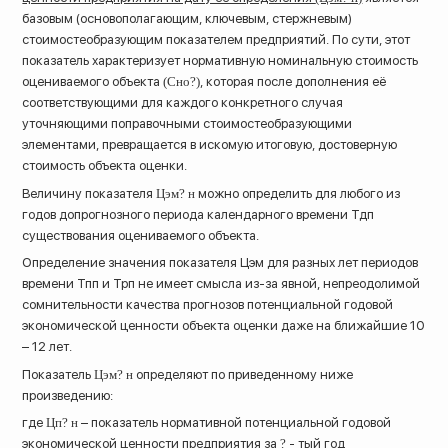
базовым (основополагающим, ключевым, стержневым)
стоимостеобразующим показателем предприятий. По сути, этот
показатель характеризует нормативную номинальную стоимость
оцениваемого объекта
(Сно?)
, которая после дополнения её
соответствующими для каждого конкретного случая
уточняющими поправочными стоимостеобразующими
элементами, превращается в искомую итоговую, достоверную
стоимость объекта оценки.
Величину показателя
Цэм? н
можно определить для любого из
годов допрогнозного периода календарного времени Тдп
существования оцениваемого объекта.
Определение значения показателя Цэм для разных лет периодов
времени Тпп и Трп не имеет смысла из-за явной, непреодолимой
сомнительности качества прогнозов потенциальной годовой
экономической ценности объекта оценки даже на ближайшие 10
– 12 лет.
Показатель
Цэм? н
определяют по приведенному ниже
произведению:
где
Цп? н
– показатель нормативной потенциальной годовой
экономической ценности предприятия за
?
- тый год