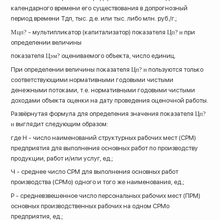
календарного времени его существования в допрогнозный
период времени Тдп, тыс. д.е. или тыс. либо млн. руб./г.;
Мцп?
- мультипликатор (капитализатор) показателя
Цп? н
при
определении величины
показателя
Цэм?
оцениваемого объекта, число единиц.
При определении величины показателя
Цп? н
пользуются только
соответствующими нормативными годовыми чистыми
денежными потоками, т.е. нормативными годовыми чистыми
доходами объекта оценки на дату проведения оценочной работы.
Развёрнутая формула для определения значения показателя
Цп?
н
выглядит следующим образом:
где Н - число наименований структурных рабочих мест (СРМ)
предприятия для выполнения основных работ по производству
продукции, работ и/или услуг, ед.;
Ч - среднее число СРМ для выполнения основных работ
производства (СРМо) одного и того же наименования, ед.;
Р - средневзвешенное число персональных рабочих мест (ПРМ)
основных производственных рабочих на одном СРМо
предприятия, ед.;