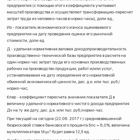
предприятия (с помощью этого коэффициента учитывают
масштаб производства и осуществляют трансформацию-пересчет
затрат труда из человеко-часов в нормо-часы), доли ед.;
Иэ - показатель экономического износа оцениваемого
предприятия на дату проведения оценки его рыночной
стоимости, доли ед.
Д - удельная нормативная валовая доходопроизводительность
производственно-технической базы предприятия в расчете на
один нормо-час затрат труда его основных производственных
рабочих на производство продукции, работ и/или услуг,
устанавливаемая на дату определения его нормативной
обменной экономической ценности, дес. д.е. или тыс. руб./
нормо-час;
Кпер - коэффициент пересчета значения показателя Д в
величину удельного нормативного чистого дохода предприятия
Дч на ту же дату, дес. д.е. или тыс. руб./нормо-час.
При текущей на сегодня (22.08. 2017 г.) средневзвешенной
безрисковой ставке банковского процента Бпс = 8,0%, величина
мультипликатора
Мцп?
будет равна 12,5 ед.