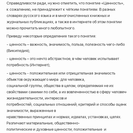
Справедливости ради, нужно отметить, что понятие «Ценность»,
к сожалению, не принадлежит к чётким понятиям. В разных
словарях русского языка и в многочисленных книжных и
журнальных публикациях, а также в интернете об этом понятии
можно прочитать много любопытного.
Приведу некоторые определения такого понятия:
- ценность – важность, значимость, польза, полезность чего-либо
(Википедия);
- ценность – это нечто абстрактное, в чём человек испытывает
потребность (Интернет);
- ценность - положительная или отрицательная значимость
объектов окружающего мира для человека,
социальной группы, общества в целом, определяемая не их
свойствами самими по себе, а их вовлеченностью в сферу человечес
жизнедеятельности, интересов и
8 (800) 200-33-08
потребностей, социальных отношений; критерий и способы оценки 
значимости, выраженные в
Бесплатный звонок по всей России
нравственных принципах и нормах, идеалах, установках, целях.
Различают материальные, общественно-
политические и духовные ценности; положительные и