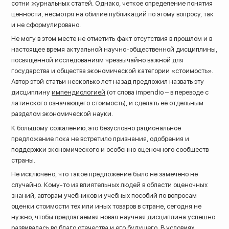
сотни журнальных статей. Однако, четкое определение понятия
ценности, несмотря на обилие публикаций по этому вопросу, так
и не сформулировано.
Не могу в этом месте не отметить факт отсутствия в прошлом и в
настоящее время актуальной научно-общественной дисциплины,
посвящённой исследованиям чрезвычайно важной для
государства и общества экономической категории «стоимость».
Автор этой статьи несколько лет назад предложил назвать эту
дисциплину
импендиологией
(от слова impendio – в переводе с
латинского означающего стоимость), и сделать её отдельным
разделом экономической науки.
К большому сожалению, это безусловно рациональное
предложение пока не встретило признания, одобрения и
поддержки экономического и особенно оценочного сообществ
страны.
Не исключено, что такое предложение было не замечено не
случайно. Кому-то из влиятельных людей в области оценочных
знаний, авторам учебников и учебных пособий по вопросам
оценки стоимости тех или иных товаров в стране, сегодня не
нужно, чтобы предлагаемая новая научная дисциплина успешно
развивалась во благо отечества и его будущего. В условиях