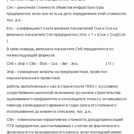
Сис - рыночная стоимость объектов инфраструктуры
предприятия, если они есть на дату определения этой стоимости,
тыс. д.е.;
Кпс - коэффициент учета влияния показателей Сна и Ссэ на
величину показателя Соп предприятия ( Кпс = 1 + [Сна + Ссэ]/Соп
).
В свою очередь, величина показателя Спб определяется по
нижеследующей формуле:
Спб = Зпф + Сбн - Фоп - Скк - Звп - Знз, ( 11 )
Зпф - суммарные затраты на предпроектные, проектно-
изыскательские и проектные
работы, выполненные у нас в стране после 1993 г. в условиях
существования рыночной экономики до начала строительства
оцениваемого предприятия и относящиеся только к оставшемуся
периоду календарного времени в годах срока его полезного
использования до момента списания, тыс. д.е.;
Сбн - номинальная нормативная стоимость доходоприносящей
ПТБ предприятия, рассчитываемая с учетом ее фактического
физического и экономического износа, если последний имеет