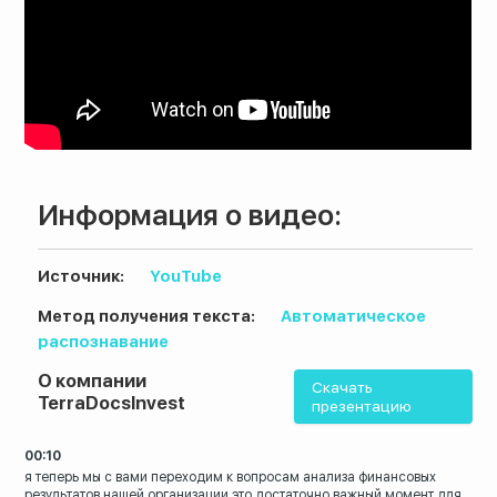
Информация о видео:
Источник:
YouTube
Метод получения текста:
Автоматическое
распознавание
О компании
8 (800) 200-33-08
Скачать
TerraDocsInvest
презентацию
Бесплатный звонок по всей России
00:10
я
теперь мы с вами переходим к вопросам
анализа финансовых
результатов нашей
организации это достаточно важный момент
для