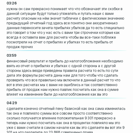
03:26
нужны он сам прекрасно понимает что что
обозначает эти скобки в
данной ситуации
будут только утяжелять и путать наши с
вами
расчету опасным на нём значит
таблички с фактическими значению
предыдущий отчетный год здесь все
понятно они аккуратненько
данные
переносите зачета прибылях убытков
да то есть специально
это говорит о том
что у нас есть с вами три строчечки
которые как
всегда я оставила вам для
расчета чтобы вы все-таки поближе
посмотрели на отчет о прибылях и убытках
то есть прибыль от
продаж прочих
03:59
финансовый результат и прибыль до
налогообложения необходимо
взять из
отчет о прибылях и убытках с одной
стороны а с другой
стороны здесь везде
приведены правила расчета то есть по
сути
дела эти формулы расчета даны нам
для того чтобы что сделать
проверить что
все правильно мы включили в данный
расчет то что
вот в этих расчетах мы с
вами не ошиблись и так соответственно
прибыль от продаж нам нужно павлик
посчитать как она в сумме
влияет на
изменение
были до налогообложения как вы это
04:29
сделаете конечно отчетный пену базисной
как она сама изменилась
так она и
повлияло суммы все совсем просто
соответственно
сколько получается
влияние положительная 9 301 прекрасно а
теперь нам нужно посчитать как она в
процентах повлияло
мы это
уже с вами считали в самом начале
как вы это сделаете вы вот эти 9
301 на
что разделите до 23 868 совершенно права