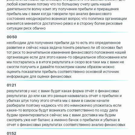
любой компании потому что по
большому счету цель нашей
деятельности
волну комп эту получение прибыли и
приращения
прибыль мы с вами когда
говорили про анализ финансового
состояния неоднократно возникал вопрос
что политика организации
меняется
меняется достаточно резко и в сторону
более рисковые
ситуации риск обычно
00:50
необходим для получения прибыли да то
есть это определенное
развитие и сейчас
наша задача понять
реально ли об основах был
тот риск то
значительное изменение финансового
положения нашей
организации если для
этого какие-то официальное обоснование
или
мы постарались
а в итоге результата и скоро все таки мы
с вами не
смогли получить
и давайте посмотрим каким образом можно
оценить показатели прибыль
соответственно основной источник
информации для оценки финансовых
01:21
результатов у нас с вами будет какая
форма отчёт о финансовых
результатах до
или как это раньше называлась отчет о
прибылях и
убытках штук толку этого
отчета мы с вами в самом начале
разбирали поэтому надеюсь что это
немножечко уложилась если
какие-то
вопросы будут возникать соответственно
по ходу дела
будем ориентироваться
сейчас мы с вами доставка мы будем
смотреть уже нет баланс а именно бачок о
прибылях и убытках в
отчет о финансовых
результатах
соответственно анализ финансовых
01:52