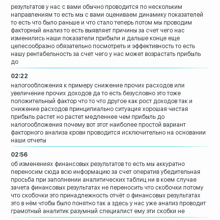
результатов у нас с вами обычно
проводится по нескольким
направлениям то
есть мы с вами оцениваем динамику
показателей
то есть что было раньше и
что стало теперь
потом мы проводим
факторный анализ то
есть выявляет причины за счет чего нас
изменились наши показатели прибыли и
дальше конце еще
целесообразно
обязательно посмотреть и эффективность
то есть
нашу рентабельность за счет чего
у нас может возрастать прибыль
до
02:22
налогообложения
к примеру снижение прочих расходов или
увеличение прочих доходов да то есть
безусловно это тоже
положительный фактор
что то что другое как рост доходов так и
снижение расходов принципиально ситуация
хорошая чистая
прибыль растет
но растет медленнее чем прибыль до
налогообложения
почему вот этот наиболее простой вариант
факторного анализа крови проводится
исключительно на основании
наши отчеты
02:56
об изменениях финансовых результатов то
есть мы аккуратно
переносим сюда всю
информацию за счет оператив убедительная
просьба при заполнении аналитических
таблиц ни в коем случае
зачета
финансовых результатах не переносить что
скобочки потому
что скобочки это
принадлежность отчёт о финансовых
результатах
это в нём чтобы было понятно
так а здесь у нас уже
анализ проводит
грамотный аналитик
разумный специалист ему эти скобки не