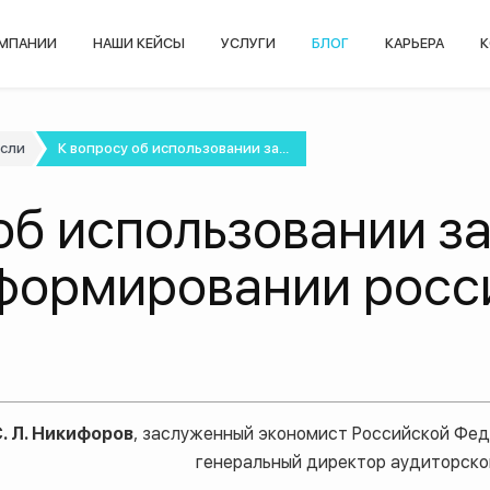
ОМПАНИИ
НАШИ КЕЙСЫ
УСЛУГИ
БЛОГ
КАРЬЕРА
К
асли
К вопросу об использовании за...
об использовании з
еформировании росс
. Л. Никифоров
, заслуженный экономист Российской Фед
генеральный директор аудиторско