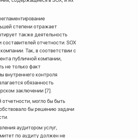
ения, содержащиеся в
SOX
, и их
 регламентирование
льшей степени отражает
тирует также деятельность
 и составителей отчетности.
SOX
омпании. Так, в соответствии с
ента публичной компании,
ь не только факт
ы внутреннего контроля
злагается обязанность
рском заключении [7].
 отчетности, могло бы быть
особствовало бы решению задачи
сти.
вления аудитором услуг,
омитет по аудиту должен не