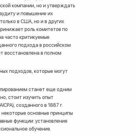
ской компании, но и утверждать
 аудиту и повышение их
олько в США, но и в других
принижает роль комитетов по
на часто критикуемые
данного подхода в российском
ет восстановлена в полном
ных подходов, которые могут
улированием станет еще одним
но, стоит изучить опыт
AICPA
), созданного в 1887 г.
 некоторые основные принципы
авные функции: установление
ссиональное обучение.