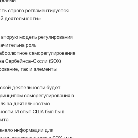
делями.
сть строго регламентируется
ой деятельности»
а вторую модель регулирования
начительна роль
 абсолютное саморегулирование
на Сарбейнса-Оксли (
SOX
)
рование, так и элементы
рской деятельности будет
принципам саморегулирования в
оля за деятельностью
ности. И опыт США был бы в
ита.
немало информации для