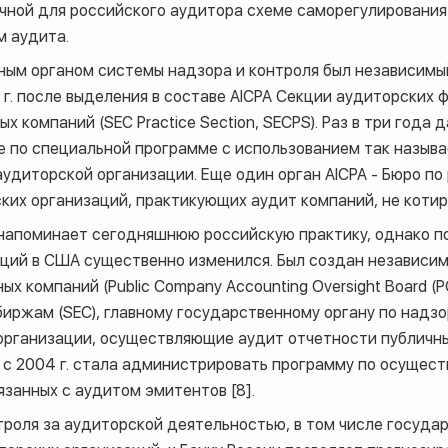
чной для российского аудитора схеме саморегулировани
м аудита.
вным органом системы надзора и контроля был независим
7 г. после выделения в составе
AICPA
Секции аудиторских 
ых компаний (
SEC Practice Section
,
SECPS
). Раз в три года
е по специальной программе с использованием так называ
й аудиторской организации. Еще один орган
AICPA
- Бюро по
ких организаций, практикующих аудит компаний, не коти
напоминает сегодняшнюю российскую практику, однако п
ций в США существенно изменился. Был создан независим
ных компаний (
Public Company Accounting Oversight Board
(
P
биржам (
SEC
), главному государственному органу по надз
 организации, осуществляющие аудит отчетности публичн
с 2004 г. стала администрировать программу по осущес
язанных с аудитом эмитентов [8].
троля за аудиторской деятельностью, в том числе госуда