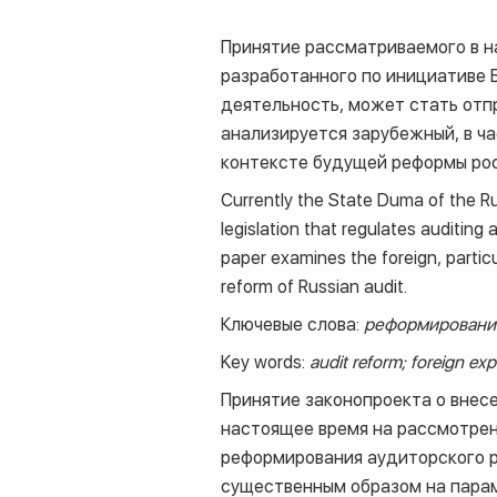
Принятие рассматриваемого в н
разработанного по инициативе 
деятельность, может стать отп
анализируется зарубежный, в ч
контексте будущей реформы рос
Currently the State Duma of the Rus
legislation that regulates auditing 
paper examines the foreign, particu
reform of Russian audit.
Ключевые слова:
реформирование
Key words:
audit reform; foreign expe
Принятие законопроекта о внес
настоящее время на рассмотрен
реформирования аудиторского ры
существенным образом на парам