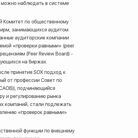
я можно наблюдать в системе
ый Комитет по общественному
фирм, занимающихся аудитом
 данные аудиторские компании
емой «проверки равными» (
peer
 рецензиям (
Peer Review Board
) -
рующихся на биржах.
осле принятия
SOX
подход к
ый от профессии Совет по
CAOB
)), подчиняющийся
ору и регулированию рынка
ых компаний, стали подлежать
твлению «проверок равными»
рственной функции по внешнему