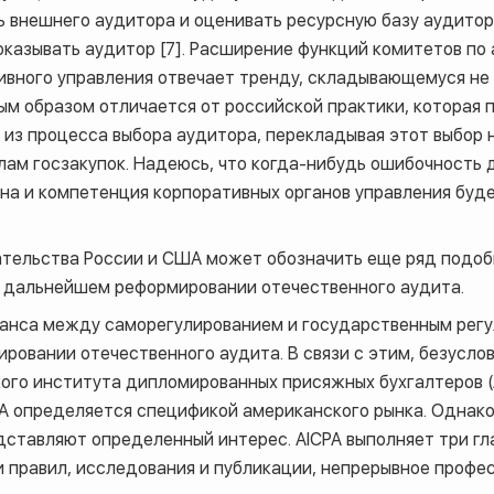
ь внешнего аудитора и оценивать ресурсную базу аудитор
оказывать аудитор [7]. Расширение функций комитетов по
вного управления отвечает тренду, складывающемуся не т
ым образом отличается от российской практики, которая 
 из процесса выбора аудитора, перекладывая этот выбор 
лам госзакупок. Надеюсь, что когда-нибудь ошибочность 
на и компетенция корпоративных органов управления буд
тельства России и США может обозначить еще ряд подоб
и дальнейшем реформировании отечественного аудита.
анса между саморегулированием и государственным рег
овании отечественного аудита. В связи с этим, безуслов
ого института дипломированных присяжных бухгалтеров (
A
определяется спецификой американского рынка. Однако
ставляют определенный интерес.
AICPA
выполняет три гл
 правил, исследования и публикации, непрерывное профе