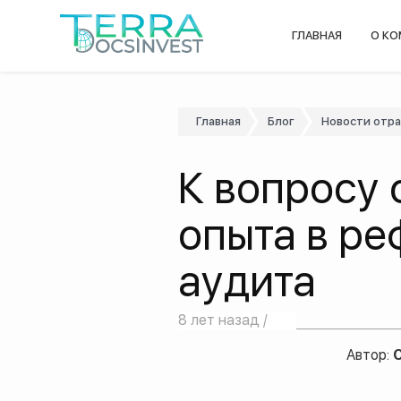
ГЛАВНАЯ
О К
Главная
Блог
Новости отр
К вопросу 
опыта в р
аудита
8 лет назад /
Автор:
С