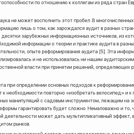
нтоспособности по отношению к коллегам из ряда стран Е
аука не может восполнить этот пробел. В многочисленных
рмацию лишь о том, как зарождался аудит в разных стра
т десятки зарубежных информационных источников, из ко
ходимой информации о теории и практике аудита в разных
тельности, опыте реформирования аудита [5]. Эта инфо
ализировалась и не использовалась ни нашим аудиторским
рственной власти при принятии решений, определяющих р
та при определении основных подходов к реформированию
т к необходимости повторно «изобретать велосипед» и к
ных манипуляций с садовым инструментом, лежащим на зе
реформы гарантировать будет сложно. Немаловажно и то, 
ой деятельности может дать мультипликативный эффект, в
дитом рынков.