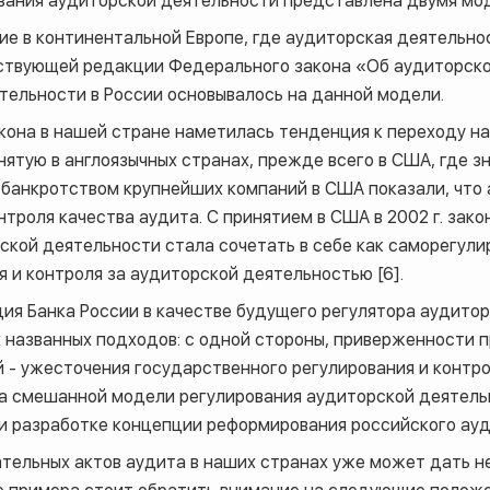
ования аудиторской деятельности представлена двумя мо
ие в континентальной Европе, где аудиторская деятельно
йствующей редакции Федерального закона «Об аудиторск
тельности в России основывалось на данной модели.
кона в нашей стране наметилась тенденция к переходу н
ятую в англоязычных странах, прежде всего в США, где з
 банкротством крупнейших компаний в США показали, что
троля качества аудита. С принятием в США в 2002 г. зако
ской деятельности стала сочетать в себе как саморегули
 и контроля за аудиторской деятельностью [6].
ия Банка России в качестве будущего регулятора аудито
х названных подходов: с одной стороны, приверженности 
й - ужесточения государственного регулирования и контр
 на смешанной модели регулирования аудиторской деятель
ри разработке концепции реформирования российского ауд
тельных актов аудита в наших странах уже может дать 