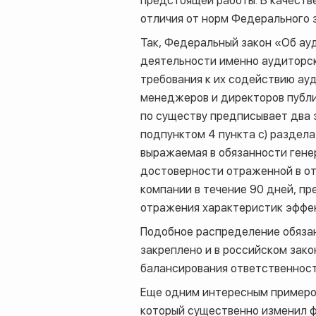
предстоящей работы. В качест
отличия от норм Федерального 
Так, Федеральный закон «Об ау
деятельности именно аудиторск
требования к их содействию ауд
менеджеров и директоров публич
по существу предписывает два э
подпунктом 4 пункта с) раздел
выражаемая в обязанности гене
достоверности отраженной в от
компании в течение 90 дней, п
отражения характеристик эффек
Подобное распределение обязан
закреплено и в российском зако
балансирования ответственност
Еще одним интересным примеро
который существенно изменил ф