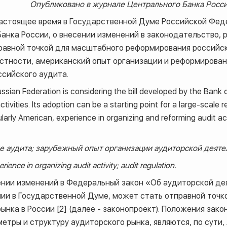
Опубликовано в журнале Центрального Банка России 
астоящее время в Государственной Думе Российской Фед
Банка России, о внесении изменений в законодательство,
равной точкой для масштабного реформирования российск
астности, американский опыт организации и реформирова
сийского аудита.
sian Federation is considering the bill developed by the Bank o
activities. Its adoption can be a starting point for a large-scale
larly American, experience in organizing and reforming audit act
 аудита; зарубежный опыт организации аудиторской деятел
rience in organizing audit activity; audit regulation.
ении изменений в Федеральный закон «Об аудиторской де
ии в Государственной Думе, может стать отправной точко
нка в России [2] (далее - законопроект). Положения зако
етры и структуру аудиторского рынка, являются, по сути