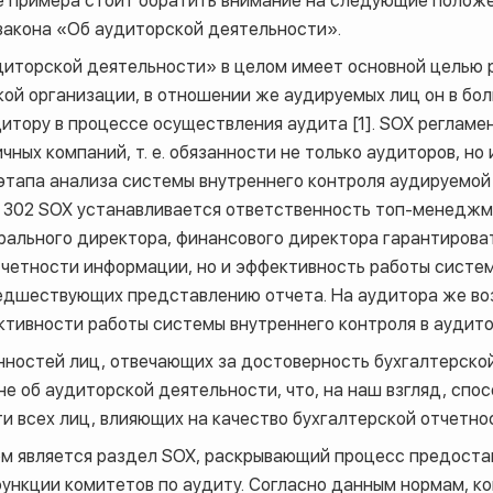
ве примера стоит обратить внимание на следующие полож
закона «Об аудиторской деятельности».
диторской деятельности» в целом имеет основной целью
ой организации, в отношении же аудируемых лиц он в бо
итору в процессе осуществления аудита [1].
SOX
регламен
ных компаний, т. е. обязанности не только аудиторов, но
тапа анализа системы внутреннего контроля аудируемой к
а 302
SOX
устанавливается ответственность топ-менеджм
рального директора, финансового директора гарантироват
четности информации, но и эффективность работы систем
редшествующих представлению отчета. На аудитора же во
тивности работы системы внутреннего контроля в аудито
ностей лиц, отвечающих за достоверность бухгалтерской
не об аудиторской деятельности, что, на наш взгляд, сп
и всех лиц, влияющих на качество бухгалтерской отчетно
м является раздел
SOX
, раскрывающий процесс предоста
ункции комитетов по аудиту. Согласно данным нормам, к