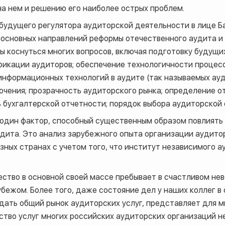
на нем и решению его наиболее острых проблем.
будущего регулятора аудиторской деятельности в лице Б
 основных направлений реформы отечественного аудита и 
 коснуться многих вопросов, включая подготовку будущих 
икации аудиторов; обеспечение технологичности процесс
информационных технологий в аудите (так называемых ауд
чения; прозрачность аудиторского рынка; определение от
бухгалтерской отчетности; порядок выбора аудиторской о
один фактор, способный существенным образом повлиять
дита. Это анализ зарубежного опыта организации аудито
зных странах с учетом того, что институт независимого 
ство в основной своей массе пребывает в счастливом нев
бежом. Более того, даже состояние дел у наших коллег в 
ать общий рынок аудиторских услуг, представляет для м
чество услуг многих российских аудиторских организаций н