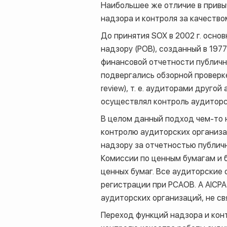
Наибольшее же отличие в привы
надзора и контроля за качество
До принятия
SOX
в 2002 г. осно
надзору (
POB
), созданный в 197
финансовой отчетности публичн
подвергались обзорной проверк
review
), т. е. аудиторами друго
осуществлял контроль аудиторс
В целом данный подход чем-то 
контролю аудиторских организа
надзору за отчетностью публич
Комиссии по ценным бумагам и 
ценных бумаг. Все аудиторские
регистрации при
PCAOB
. А
AICPA
аудиторских организаций, не св
Переход функций надзора и кон