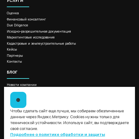
УСЛУГИ
Оценка
Финансовый консалтинг
Due Diligence
Исходно–разрешительная документация
Маркетинговые исследования
Кадастровые и землеустроительные работы
Кейсы
Партнеры
Контакты
БЛОГ
Новости компании
Новости законодательства
Отраслевые материалы
Как провести оценку бизнеса?
ДОКУМЕНТЫ
Чтобы сделать сайт еще лучше, мы собираем обезличенные
данные через Яндекс.Метрику. Cookies нужны только для
Политика обработки и защиты персональных данных ООО "ТДИ"
технической устойчивости. Используя сайт, вы подтверждаете
Пользовательское соглашение
своё согласие.
Результаты СОУТ
Подробнее о политике обработки и защиты