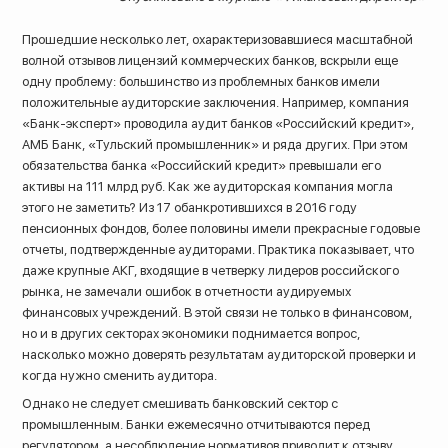
Прошедшие несколько лет, охарактеризовавшиеся масштабной
волной отзывов лицензий коммерческих банков, вскрыли еще
одну проблему: большинство из проблемных банков имели
положительные аудиторские заключения. Например, компания
«Банк-эксперт» проводила аудит банков «Российский кредит»,
АМБ Банк, «Тульский промышленник» и ряда других. При этом
обязательства банка «Российский кредит» превышали его
активы на 111 млрд руб. Как же аудиторская компания могла
этого не заметить? Из 17 обанкротившихся в 2016 году
пенсионных фондов, более половины имели прекрасные годовые
отчеты, подтвержденные аудиторами. Практика показывает, что
даже крупные АКГ, входящие в четверку лидеров российского
рынка, не замечали ошибок в отчетности аудируемых
финансовых учреждений. В этой связи не только в финансовом,
но и в других секторах экономики поднимается вопрос,
8 (800) 200-33-08
насколько можно доверять результатам аудиторской проверки и
Бесплатный звонок по всей России
когда нужно сменить аудитора.
Однако не следует смешивать банковский сектор с
промышленным. Банки ежемесячно отчитываются перед
регулятором, а несоблюдение нормативов приводит к отзыву