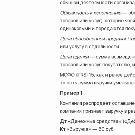
обычной деятельности организа
Обязанность к исполнению
— обе
товаров или услуг), которые яв
одинаковыми и передаются поку
Цена обособленной продажи (тов
или услугу в отдельности.
Цена сделки
— сумма возмещени
товаров или услуг покупателю, 
МСФО (IFRS) 15, как и ранее дей
то есть сумма выручки уменьша
Пример 1
Компания распродает оставшиеся
компания признает выручку в ра
Дт
«Денежные средства» («Деб
Кт
«Выручка» — 80 руб.