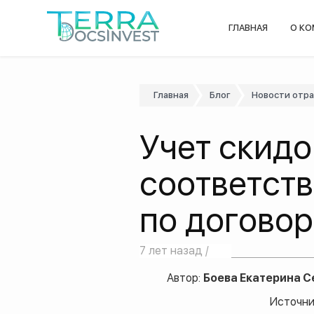
ГЛАВНАЯ
О К
Главная
Блог
Новости отр
Учет скидо
соответств
по догово
7 лет назад /
Автор:
Боева Екатерина С
Источни