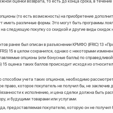
ной оценки возврата, то есть до конца срока, в течение
пционы (то есть возможность) на приобретение дополнит
т иметь различные формы. Это могут быть программы лоял
ы на следующую покупку со скидкой и другие виды скидок
тов ранее был описан в разъяснении КРМФО (IFRIC) 13 «П
FRS) 15 в целом сохранился, однако с некоторыми измене
авляемые опционы (или бонусные баллы) по справедливой
) 15 оценка таких баллов происходит исходя из относите
со способом учета таких опционов, необходимо рассмотре
 право, которое покупатель не получил бы, не заключив до
бязанности к исполнению, и цена сделки должна быть ра
ру, и будущими товарами или услугами.
а, предоставляемая покупателю, которую он не получил б