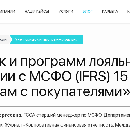
ОМПАНИИ
НАШИ КЕЙСЫ
УСЛУГИ
БЛОГ
КАРЬЕРА
К
асли
Учет скидок и программ лояльн...
к и программ лояль
ии с МСФО (IFRS) 1
рам с покупателями
ергеевна
, FCCA старший менеджер по МСФО, Департаме
к: Журнал «Корпоративная финансовая отчетность. Межд