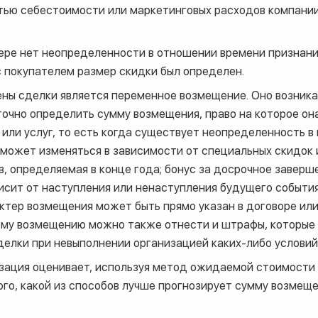
астью себестоимости или маркетинговых расходов компани
ре нет неопределенности в отношении времени признания
с покупателем размер скидки был определен.
ы сделки является переменное возмещение. Оно возникае
точно определить сумму возмещения, право на которое он
 или услуг, то есть когда существует неопределенность в
 может изменяться в зависимости от специальных скидок 
, определяемая в конце года; бонус за досрочное заверше
исит от наступления или ненаступления будущего событи
рактер возмещения может быть прямо указан в договоре и
ому возмещению можно также отнести и штрафы, которые 
делки при невыполнении организацией каких-либо условий
зация оценивает, используя метод ожидаемой стоимости 
ого, какой из способов лучше прогнозирует сумму возмеще