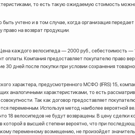
ктеристиками, то есть такую ожидаемую стоимость можно
быть учтено и в том случае, когда организация передает
у право на возврат продукции.
Цена каждого велосипеда — 2000 руб., себестоимость — 1
нт оплаты. Компания предоставляет покупателю право вер
ие 30 дней после покупки при условии сохранения товарно
ского характера, предусмотренного МСФО (IFRS) 15, комп
щих аналогичными характеристиками, то есть рассматри
в совокупности. Так как договор предоставляет покупателю
яется переменным. Используя метод наиболее вероятной в
что 18 велосипедов не будут возвращены. В цену сделки 
, в которой в высшей степени вероятно, что при последу
акому переменному возмещению, не произойдет значител